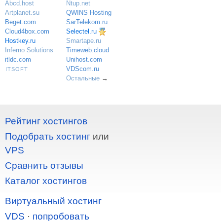
Ntup.net
Abcd.host
QWINS Hosting
Artplanet.su
SarTelekom.ru
Beget.com
Selectel.ru
Cloud4box.com
Hostkey.ru
Smartape.ru
Inferno Solutions
Timeweb.cloud
itldc.com
Unihost.com
VDScom.ru
ITSOFT
Остальные
→
Рейтинг хостингов
Подобрать хостинг
или
VPS
Сравнить отзывы
Каталог хостингов
Виртуальный хостинг
VDS
·
попробовать