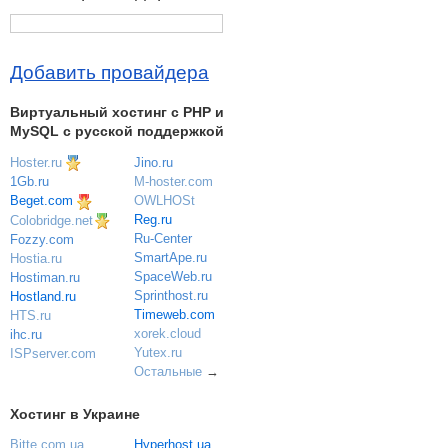
Добавить провайдера
Виртуальный хостинг c PHP и
MySQL с русской поддержкой
Hoster.ru
Jino.ru
M-hoster.com
1Gb.ru
OWLHOSt
Beget.com
Reg.ru
Colobridge.net
Ru-Center
Fozzy.com
SmartApe.ru
Hostia.ru
SpaceWeb.ru
Hostiman.ru
Sprinthost.ru
Hostland.ru
Timeweb.com
HTS.ru
xorek.cloud
ihc.ru
Yutex.ru
ISPserver.com
Остальные
→
Хостинг в Украине
Bitte.com.ua
Hyperhost.ua