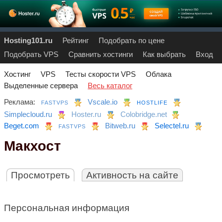
Hosting101.ru
Рейтинг
Подобрать по цене
Подобрать VPS
Сравнить хостинги
Как выбрать
Вход
Хостинг
VPS
Тесты скорости VPS
Облака
Выделенные сервера
Весь каталог
Реклама:
Vscale.io
FASTVPS
HOSTLIFE
Simplecloud.ru
Hoster.ru
Colobridge.net
Beget.com
Bitweb.ru
Selectel.ru
FASTVPS
Макхост
Просмотреть
Активность на сайте
Персональная информация