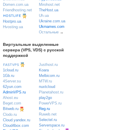
Domen.com.ua
Mirohost.net
Friendhosting.net
TheHost.ua
Uh.ua
HOSTLIFE
Ukraine.com.ua
Hostpro.ua
Ukrnames.com
Hvosting.ua
Остальные
→
Виртуальные выделенные
сервера (VPS, VDS) с русской
поддержкой
Justhost.ru
FASTVPS
Koara
1cloud.ru
Melbicom.ru
1Gb.ru
MTW.ru
4Server.su
nuxtcloud
62yun.com
Planetahost.ru
AdminVPS.ru
play2go
Ahost.eu
PowerVPS.ru
Beget.com
Reg.ru
Bitweb.ru
Ruweb.net
Clodo.ru
Selectel.ru
Cloud.yandex.ru
Serverspace.ru
Cloud4box.com