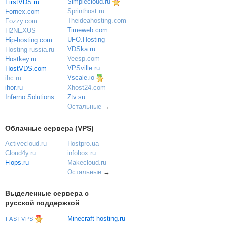
Simplecloud.ru
FirstVDS.ru
Sprinthost.ru
Fornex.com
Theideahosting.com
Fozzy.com
Timeweb.com
H2NEXUS
UFO.Hosting
Hip-hosting.com
VDSka.ru
Hosting-russia.ru
Veesp.com
Hostkey.ru
VPSville.ru
HostVDS.com
Vscale.io
ihc.ru
ihor.ru
Xhost24.com
Inferno Solutions
Ztv.su
Остальные
→
Облачные сервера (VPS)
Activecloud.ru
Hostpro.ua
Cloud4y.ru
infobox.ru
Flops.ru
Makecloud.ru
Остальные
→
Выделенные сервера с
русской поддержкой
Minecraft-hosting.ru
FASTVPS