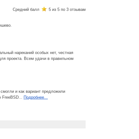
Средний балл
5
из 5 по
3
отзывам
ешево.
альный нареканий особых нет, честная
для проекта. Всем удачи в правильном
 смогли и как вариант предложили
ю FreeBSD...
Подробнее...