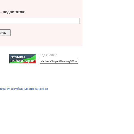
 недостаток:
Код кнопки:
вера от зарубежных провайдеров