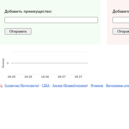
Добавить преимущество:
Добавить
Голоса
0
09.05
29.05
18.06
08.07
28.07
Голландия (Нидерланды)
·
США
·
Англия (Великобритания)
·
Франция
·
Выделенные сер