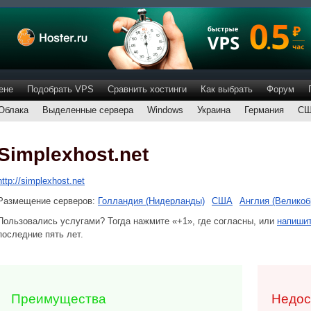
ене
Подобрать VPS
Сравнить хостинги
Как выбрать
Форум
Облака
Выделенные сервера
Windows
Украина
Германия
С
Simplexhost.net
http://simplexhost.net
Размещение серверов:
Голландия (Нидерланды)
США
Англия (Великоб
Пользовались услугами? Тогда нажмите «+1», где согласны, или
напишит
последние пять лет.
Преимущества
Недос