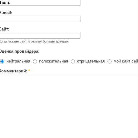
E-mail:
Сайт:
Когда указан сайт, к отзыву больше доверия
Оценка провайдера:
нейтральная
положительная
отрицательная
мой сайт сей
Комментарий:
*