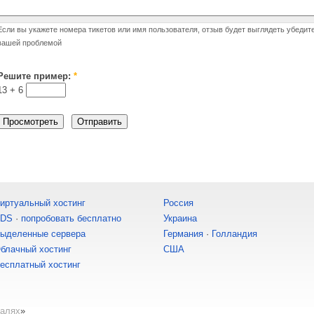
Если вы укажете номера тикетов или имя пользователя, отзыв будет выглядеть убедит
вашей проблемой
Решите пример:
*
13 +
6
иртуальный хостинг
Россия
DS
·
попробовать бесплатно
Украина
ыделенные сервера
Германия
·
Голландия
блачный хостинг
США
есплатный хостинг
талях
»