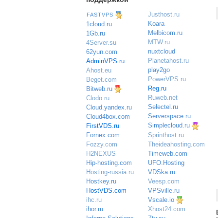
Justhost.ru
FASTVPS
Koara
1cloud.ru
Melbicom.ru
1Gb.ru
MTW.ru
4Server.su
nuxtcloud
62yun.com
Planetahost.ru
AdminVPS.ru
play2go
Ahost.eu
PowerVPS.ru
Beget.com
Reg.ru
Bitweb.ru
Ruweb.net
Clodo.ru
Selectel.ru
Cloud.yandex.ru
Serverspace.ru
Cloud4box.com
Simplecloud.ru
FirstVDS.ru
Sprinthost.ru
Fornex.com
Theideahosting.com
Fozzy.com
Timeweb.com
H2NEXUS
UFO.Hosting
Hip-hosting.com
VDSka.ru
Hosting-russia.ru
Veesp.com
Hostkey.ru
VPSville.ru
HostVDS.com
Vscale.io
ihc.ru
ihor.ru
Xhost24.com