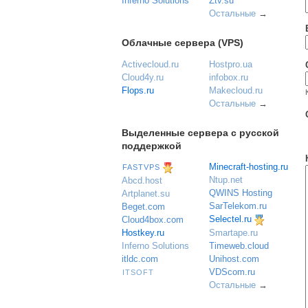
Inferno Solutions
Ztv.su
Остальные
→
Облачные сервера (VPS)
Activecloud.ru
Hostpro.ua
Cloud4y.ru
infobox.ru
Flops.ru
Makecloud.ru
Остальные
→
Выделенные сервера с русской
поддержкой
Minecraft-hosting.ru
FASTVPS
Ntup.net
Abcd.host
QWINS Hosting
Artplanet.su
SarTelekom.ru
Beget.com
Selectel.ru
Cloud4box.com
Hostkey.ru
Smartape.ru
Inferno Solutions
Timeweb.cloud
itldc.com
Unihost.com
VDScom.ru
ITSOFT
Остальные
→