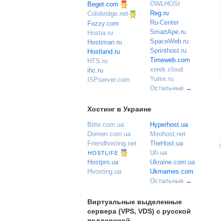
OWLHOSt
Beget.com
Reg.ru
Colobridge.net
Ru-Center
Fozzy.com
SmartApe.ru
Hostia.ru
SpaceWeb.ru
Hostiman.ru
Sprinthost.ru
Hostland.ru
Timeweb.com
HTS.ru
xorek.cloud
ihc.ru
Yutex.ru
ISPserver.com
Остальные
→
Хостинг в Украине
Bitte.com.ua
Hyperhost.ua
Domen.com.ua
Mirohost.net
Friendhosting.net
TheHost.ua
Uh.ua
HOSTLIFE
Ukraine.com.ua
Hostpro.ua
Ukrnames.com
Hvosting.ua
Остальные
→
Виртуальные выделенные
сервера (VPS, VDS) с русской
поддержкой