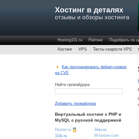
Хостинг в деталях
отзывы и обзоры хостинга
Hosting101.ru
Рейтинг
Подобрать по ц
Хостинг
VPS
Тесты скорости VPS
★
Как просканировать debian-сервер
на CVE
Найти провайдера:
Добавить провайдера
Виртуальный хостинг c PHP и
MySQL с русской поддержкой
Hoster.ru
Jino.ru
M-hoster.com
1Gb.ru