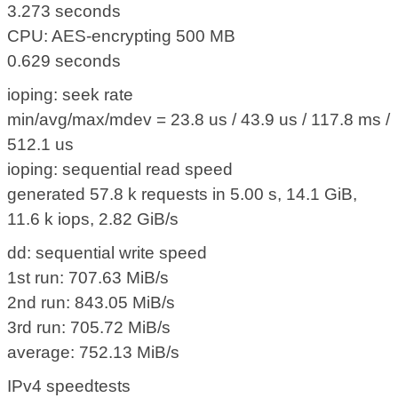
3.273 seconds
CPU: AES-encrypting 500 MB
0.629 seconds
ioping: seek rate
min/avg/max/mdev = 23.8 us / 43.9 us / 117.8 ms /
512.1 us
ioping: sequential read speed
generated 57.8 k requests in 5.00 s, 14.1 GiB,
11.6 k iops, 2.82 GiB/s
dd: sequential write speed
1st run: 707.63 MiB/s
2nd run: 843.05 MiB/s
3rd run: 705.72 MiB/s
average: 752.13 MiB/s
IPv4 speedtests