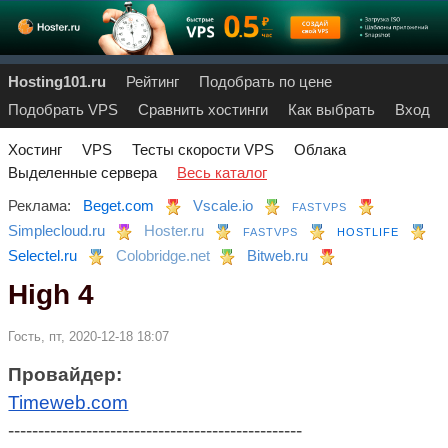
Hosting101.ru
Рейтинг
Подобрать по цене
Подобрать VPS
Сравнить хостинги
Как выбрать
Вход
Хостинг
VPS
Тесты скорости VPS
Облака
Выделенные сервера
Весь каталог
Реклама:
Beget.com
Vscale.io
FASTVPS
Simplecloud.ru
Hoster.ru
FASTVPS
HOSTLIFE
Selectel.ru
Colobridge.net
Bitweb.ru
High 4
Гость, пт, 2020-12-18 18:07
Провайдер:
Timeweb.com
-------------------------------------------------