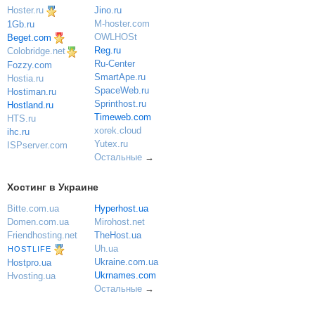
Hoster.ru
Jino.ru
M-hoster.com
1Gb.ru
OWLHOSt
Beget.com
Reg.ru
Colobridge.net
Ru-Center
Fozzy.com
SmartApe.ru
Hostia.ru
SpaceWeb.ru
Hostiman.ru
Sprinthost.ru
Hostland.ru
Timeweb.com
HTS.ru
xorek.cloud
ihc.ru
Yutex.ru
ISPserver.com
Остальные
→
Хостинг в Украине
Bitte.com.ua
Hyperhost.ua
Domen.com.ua
Mirohost.net
Friendhosting.net
TheHost.ua
Uh.ua
HOSTLIFE
Ukraine.com.ua
Hostpro.ua
Ukrnames.com
Hvosting.ua
Остальные
→