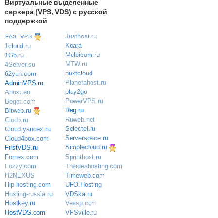
Виртуальные выделенные
сервера (VPS, VDS) с русской
поддержкой
Justhost.ru
FASTVPS
Koara
1cloud.ru
Melbicom.ru
1Gb.ru
MTW.ru
4Server.su
nuxtcloud
62yun.com
Planetahost.ru
AdminVPS.ru
play2go
Ahost.eu
PowerVPS.ru
Beget.com
Reg.ru
Bitweb.ru
Ruweb.net
Clodo.ru
Selectel.ru
Cloud.yandex.ru
Serverspace.ru
Cloud4box.com
Simplecloud.ru
FirstVDS.ru
Sprinthost.ru
Fornex.com
Theideahosting.com
Fozzy.com
Timeweb.com
H2NEXUS
UFO.Hosting
Hip-hosting.com
VDSka.ru
Hosting-russia.ru
Veesp.com
Hostkey.ru
VPSville.ru
HostVDS.com