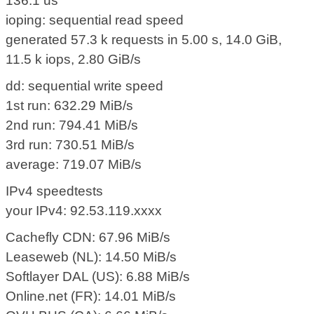
136.1 us
ioping: sequential read speed
generated 57.3 k requests in 5.00 s, 14.0 GiB,
11.5 k iops, 2.80 GiB/s
dd: sequential write speed
1st run: 632.29 MiB/s
2nd run: 794.41 MiB/s
3rd run: 730.51 MiB/s
average: 719.07 MiB/s
IPv4 speedtests
your IPv4: 92.53.119.xxxx
Cachefly CDN: 67.96 MiB/s
Leaseweb (NL): 14.50 MiB/s
Softlayer DAL (US): 6.88 MiB/s
Online.net (FR): 14.01 MiB/s