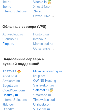
Vscale.io
ihc.ru
ihor.ru
Xhost24.com
Inferno Solutions
Ztv.su
Остальные
→
Облачные сервера (VPS)
Activecloud.ru
Hostpro.ua
Cloud4y.ru
infobox.ru
Flops.ru
Makecloud.ru
Остальные
→
Выделенные сервера с
русской поддержкой
Minecraft-hosting.ru
FASTVPS
Ntup.net
Abcd.host
QWINS Hosting
Artplanet.su
SarTelekom.ru
Beget.com
Selectel.ru
Cloud4box.com
Hostkey.ru
Smartape.ru
Inferno Solutions
Timeweb.cloud
itldc.com
Unihost.com
VDScom.ru
ITSOFT