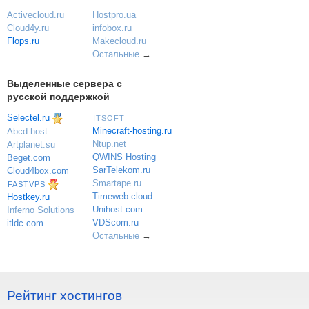
Activecloud.ru
Hostpro.ua
Cloud4y.ru
infobox.ru
Flops.ru
Makecloud.ru
Остальные
→
Выделенные сервера с
русской поддержкой
Selectel.ru
ITSOFT
Minecraft-hosting.ru
Abcd.host
Ntup.net
Artplanet.su
QWINS Hosting
Beget.com
SarTelekom.ru
Cloud4box.com
Smartape.ru
FASTVPS
Timeweb.cloud
Hostkey.ru
Unihost.com
Inferno Solutions
VDScom.ru
itldc.com
Остальные
→
Рейтинг хостингов