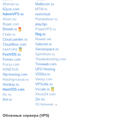
Melbicom.ru
4Server.su
MTW.ru
62yun.com
nuxtcloud
AdminVPS.ru
Planetahost.ru
Ahost.eu
play2go
Beget.com
PowerVPS.ru
Bitweb.ru
Reg.ru
Clodo.ru
Ruweb.net
Cloud.yandex.ru
Selectel.ru
Cloud4box.com
Serverspace.ru
FASTVPS
Sprinthost.ru
FirstVDS.ru
Theideahosting.com
Fornex.com
Timeweb.com
Fozzy.com
UFO.Hosting
H2NEXUS
VDSka.ru
Hip-hosting.com
Veesp.com
Hosting-russia.ru
VPSville.ru
Hostkey.ru
Vscale.io
HostVDS.com
Xhost24.com
ihc.ru
Ztv.su
ihor.ru
Остальные
→
Облачные сервера (VPS)