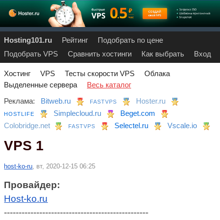
Hosting101.ru
Рейтинг
Подобрать по цене
Подобрать VPS
Сравнить хостинги
Как выбрать
Вход
Хостинг
VPS
Тесты скорости VPS
Облака
Выделенные сервера
Весь каталог
Реклама:
Bitweb.ru
Hoster.ru
FASTVPS
Simplecloud.ru
Beget.com
HOSTLIFE
Colobridge.net
Selectel.ru
Vscale.io
FASTVPS
VPS 1
host-ko-ru
, вт, 2020-12-15 06:25
Провайдер:
Host-ko.ru
-------------------------------------------------