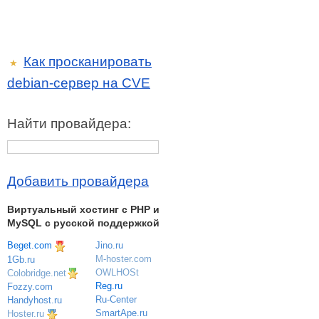
Как просканировать
★
debian-сервер на CVE
Найти провайдера:
Добавить провайдера
Виртуальный хостинг c PHP и
MySQL с русской поддержкой
Beget.com
Jino.ru
M-hoster.com
1Gb.ru
OWLHOSt
Colobridge.net
Reg.ru
Fozzy.com
Ru-Center
Handyhost.ru
SmartApe.ru
Hoster.ru