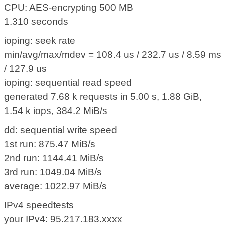
CPU: AES-encrypting 500 MB
1.310 seconds
ioping: seek rate
min/avg/max/mdev = 108.4 us / 232.7 us / 8.59 ms
/ 127.9 us
ioping: sequential read speed
generated 7.68 k requests in 5.00 s, 1.88 GiB,
1.54 k iops, 384.2 MiB/s
dd: sequential write speed
1st run: 875.47 MiB/s
2nd run: 1144.41 MiB/s
3rd run: 1049.04 MiB/s
average: 1022.97 MiB/s
IPv4 speedtests
your IPv4: 95.217.183.xxxx