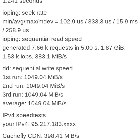
1.241 seconds
ioping: seek rate
min/avg/max/mdev = 102.9 us / 333.3 us / 15.9 ms
/ 258.9 us
ioping: sequential read speed
generated 7.66 k requests in 5.00 s, 1.87 GiB,
1.53 k iops, 383.1 MiB/s
dd: sequential write speed
1st run: 1049.04 MiB/s
2nd run: 1049.04 MiB/s
3rd run: 1049.04 MiB/s
average: 1049.04 MiB/s
IPv4 speedtests
your IPv4: 95.217.183.xxxx
Cachefly CDN: 398.41 MiB/s