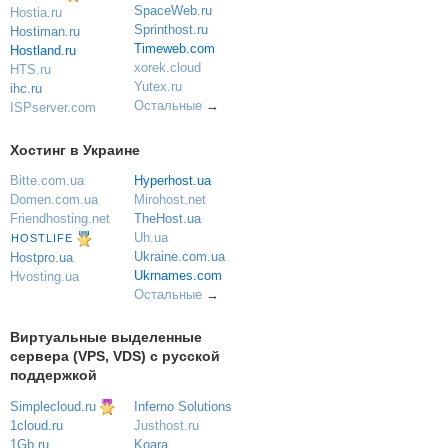
SpaceWeb.ru
Hostia.ru
Sprinthost.ru
Hostiman.ru
Timeweb.com
Hostland.ru
xorek.cloud
HTS.ru
Yutex.ru
ihc.ru
Остальные
→
ISPserver.com
Хостинг в Украине
Bitte.com.ua
Hyperhost.ua
Domen.com.ua
Mirohost.net
Friendhosting.net
TheHost.ua
Uh.ua
HOSTLIFE
Ukraine.com.ua
Hostpro.ua
Ukrnames.com
Hvosting.ua
Остальные
→
Виртуальные выделенные
сервера (VPS, VDS) с русской
поддержкой
Simplecloud.ru
Inferno Solutions
Justhost.ru
1cloud.ru
Koara
1Gb.ru