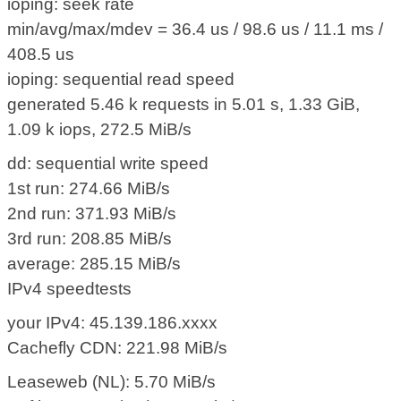
ioping: seek rate
min/avg/max/mdev = 36.4 us / 98.6 us / 11.1 ms /
408.5 us
ioping: sequential read speed
generated 5.46 k requests in 5.01 s, 1.33 GiB,
1.09 k iops, 272.5 MiB/s
dd: sequential write speed
1st run: 274.66 MiB/s
2nd run: 371.93 MiB/s
3rd run: 208.85 MiB/s
average: 285.15 MiB/s
IPv4 speedtests
your IPv4: 45.139.186.xxxx
Cachefly CDN: 221.98 MiB/s
Leaseweb (NL): 5.70 MiB/s