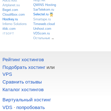
Ntup.net
Abcd.host
QWINS Hosting
Artplanet.su
SarTelekom.ru
Beget.com
Selectel.ru
Cloud4box.com
Hostkey.ru
Smartape.ru
Inferno Solutions
Timeweb.cloud
itldc.com
Unihost.com
VDScom.ru
ITSOFT
Остальные
→
Рейтинг хостингов
Подобрать хостинг
или
VPS
Сравнить отзывы
Каталог хостингов
Виртуальный хостинг
VDS
·
попробовать