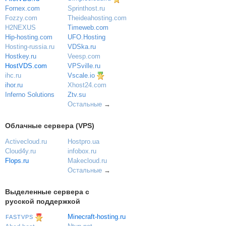
Sprinthost.ru
Fornex.com
Theideahosting.com
Fozzy.com
Timeweb.com
H2NEXUS
UFO.Hosting
Hip-hosting.com
VDSka.ru
Hosting-russia.ru
Veesp.com
Hostkey.ru
VPSville.ru
HostVDS.com
Vscale.io
ihc.ru
ihor.ru
Xhost24.com
Inferno Solutions
Ztv.su
Остальные
→
Облачные сервера (VPS)
Activecloud.ru
Hostpro.ua
Cloud4y.ru
infobox.ru
Flops.ru
Makecloud.ru
Остальные
→
Выделенные сервера с
русской поддержкой
Minecraft-hosting.ru
FASTVPS