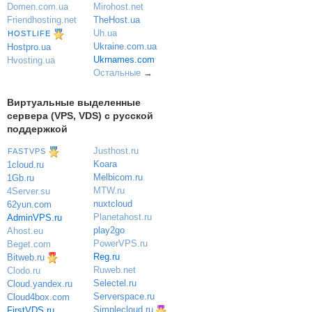
Domen.com.ua
Mirohost.net
Friendhosting.net
TheHost.ua
Uh.ua
HOSTLIFE
Ukraine.com.ua
Hostpro.ua
Ukrnames.com
Hvosting.ua
Остальные
→
Виртуальные выделенные
сервера (VPS, VDS) с русской
поддержкой
Justhost.ru
FASTVPS
Koara
1cloud.ru
Melbicom.ru
1Gb.ru
MTW.ru
4Server.su
nuxtcloud
62yun.com
Planetahost.ru
AdminVPS.ru
play2go
Ahost.eu
PowerVPS.ru
Beget.com
Reg.ru
Bitweb.ru
Ruweb.net
Clodo.ru
Selectel.ru
Cloud.yandex.ru
Serverspace.ru
Cloud4box.com
Simplecloud.ru
FirstVDS.ru