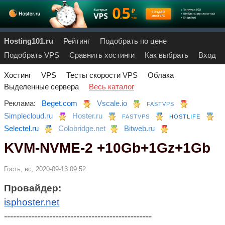
Hosting101.ru
Рейтинг
Подобрать по цене
Подобрать VPS
Сравнить хостинги
Как выбрать
Вход
Хостинг
VPS
Тесты скорости VPS
Облака
Выделенные сервера
Весь каталог
Реклама:
Beget.com
Vscale.io
FASTVPS
Simplecloud.ru
Hoster.ru
FASTVPS
HOSTLIFE
Selectel.ru
Colobridge.net
Bitweb.ru
KVM-NVME-2 +10Gb+1Gz+1Gb
Гость, вс, 2020-09-13 09:52
Провайдер:
isphoster.net
-------------------------------------------------