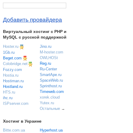
Добавить провайдера
Виртуальный хостинг c PHP и
MySQL с русской поддержкой
Hoster.ru
Jino.ru
M-hoster.com
1Gb.ru
OWLHOSt
Beget.com
Reg.ru
Colobridge.net
Ru-Center
Fozzy.com
SmartApe.ru
Hostia.ru
SpaceWeb.ru
Hostiman.ru
Sprinthost.ru
Hostland.ru
Timeweb.com
HTS.ru
xorek.cloud
ihc.ru
Yutex.ru
ISPserver.com
Остальные
→
Хостинг в Украине
Bitte.com.ua
Hyperhost.ua