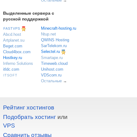
Остальные
→
Выделенные сервера с
русской поддержкой
Minecraft-hosting.ru
FASTVPS
Ntup.net
Abcd.host
QWINS Hosting
Artplanet.su
SarTelekom.ru
Beget.com
Selectel.ru
Cloud4box.com
Hostkey.ru
Smartape.ru
Inferno Solutions
Timeweb.cloud
itldc.com
Unihost.com
VDScom.ru
ITSOFT
Остальные
→
Рейтинг хостингов
Подобрать хостинг
или
VPS
Сравнить отзывы