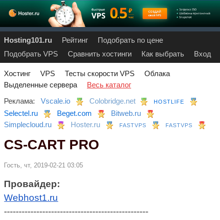
Hosting101.ru
Рейтинг
Подобрать по цене
Подобрать VPS
Сравнить хостинги
Как выбрать
Вход
Хостинг
VPS
Тесты скорости VPS
Облака
Выделенные сервера
Весь каталог
Реклама:
Vscale.io
Colobridge.net
HOSTLIFE
Selectel.ru
Beget.com
Bitweb.ru
Simplecloud.ru
Hoster.ru
FASTVPS
FASTVPS
CS-CART PRO
Гость, чт, 2019-02-21 03:05
Провайдер:
Webhost1.ru
-------------------------------------------------