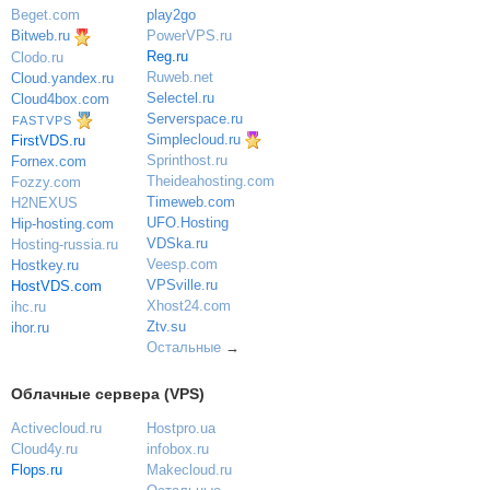
play2go
Beget.com
PowerVPS.ru
Bitweb.ru
Reg.ru
Clodo.ru
Ruweb.net
Cloud.yandex.ru
Selectel.ru
Cloud4box.com
Serverspace.ru
FASTVPS
Simplecloud.ru
FirstVDS.ru
Sprinthost.ru
Fornex.com
Theideahosting.com
Fozzy.com
Timeweb.com
H2NEXUS
UFO.Hosting
Hip-hosting.com
VDSka.ru
Hosting-russia.ru
Veesp.com
Hostkey.ru
VPSville.ru
HostVDS.com
Xhost24.com
ihc.ru
Ztv.su
ihor.ru
Остальные
→
Облачные сервера (VPS)
Activecloud.ru
Hostpro.ua
Cloud4y.ru
infobox.ru
Flops.ru
Makecloud.ru