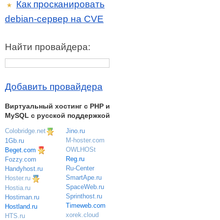
Как просканировать
★
debian-сервер на CVE
Найти провайдера:
Добавить провайдера
Виртуальный хостинг c PHP и
MySQL с русской поддержкой
Colobridge.net
Jino.ru
M-hoster.com
1Gb.ru
OWLHOSt
Beget.com
Reg.ru
Fozzy.com
Ru-Center
Handyhost.ru
SmartApe.ru
Hoster.ru
SpaceWeb.ru
Hostia.ru
Sprinthost.ru
Hostiman.ru
Timeweb.com
Hostland.ru
xorek.cloud
HTS.ru