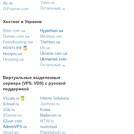
Yutex.ru
ihc.ru
Остальные
→
ISPserver.com
Хостинг в Украине
Bitte.com.ua
Hyperhost.ua
Domen.com.ua
Mirohost.net
Friendhosting.net
TheHost.ua
Uh.ua
HOSTLIFE
Ukraine.com.ua
Hostpro.ua
Ukrnames.com
Hvosting.ua
Остальные
→
Виртуальные выделенные
сервера (VPS, VDS) с русской
поддержкой
Vscale.io
Inferno Solutions
Justhost.ru
1cloud.ru
Koara
1Gb.ru
Melbicom.ru
4Server.su
MTW.ru
62yun.com
nuxtcloud
AdminVPS.ru
Planetahost.ru
Ahost.eu