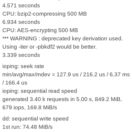
4.571 seconds
CPU: bzip2-compressing 500 MB
6.934 seconds
CPU: AES-encrypting 500 MB
*** WARNING : deprecated key derivation used.
Using -iter or -pbkdf2 would be better.
3.339 seconds
ioping: seek rate
min/avg/max/mdev = 127.9 us / 216.2 us / 6.37 ms
/ 166.4 us
ioping: sequential read speed
generated 3.40 k requests in 5.00 s, 849.2 MiB,
679 iops, 169.8 MiB/s
dd: sequential write speed
1st run: 74.48 MiB/s