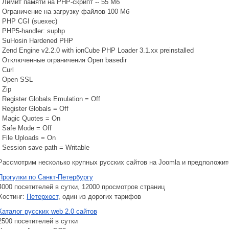
- Лимит памяти на PHP-скрипт -- 55 Мб
- Ограничение на загрузку файлов 100 Мб
- PHP CGI (suexec)
- PHP5-handler: suphp
- SuHosin Hardened PHP
- Zend Engine v2.2.0 with ionCube PHP Loader 3.1.xx preinstalled
- Отключенные ограничения Open basedir
- Curl
- Open SSL
- Zip
- Register Globals Emulation = Off
- Register Globals = Off
- Magic Quotes = On
- Safe Mode = Off
- File Uploads = On
- Session save path = Writable
Рассмотрим несколько крупных русских сайтов на Joomla и предположит
Прогулки по Санкт-Петербургу
4000 посетителей в сутки, 12000 просмотров страниц
Хостинг:
Петерхост
, один из дорогих тарифов
Каталог русских web 2.0 сайтов
2500 посетителей в сутки