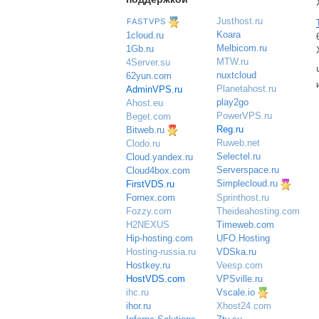
Justhost.ru
FASTVPS
Koara
1cloud.ru
Melbicom.ru
1Gb.ru
MTW.ru
4Server.su
nuxtcloud
62yun.com
Planetahost.ru
AdminVPS.ru
play2go
Ahost.eu
PowerVPS.ru
Beget.com
Reg.ru
Bitweb.ru
Ruweb.net
Clodo.ru
Selectel.ru
Cloud.yandex.ru
Serverspace.ru
Cloud4box.com
Simplecloud.ru
FirstVDS.ru
Sprinthost.ru
Fornex.com
Theideahosting.com
Fozzy.com
Timeweb.com
H2NEXUS
UFO.Hosting
Hip-hosting.com
VDSka.ru
Hosting-russia.ru
Veesp.com
Hostkey.ru
VPSville.ru
HostVDS.com
Vscale.io
ihc.ru
ihor.ru
Xhost24.com