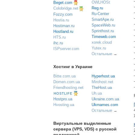
OWLHOSt
Beget.com
Reg.ru
Colobridge.net
Ru-Center
Fozzy.com
SmartApe.ru
Hostia.ru
SpaceWeb.ru
Hostiman.ru
Sprinthost.ru
Hostland.ru
Timeweb.com
HTS.ru
xorek.cloud
ihc.ru
Yutex.ru
ISPserver.com
Остальные
→
Хостинг в Украине
Bitte.com.ua
Hyperhost.ua
Domen.com.ua
Mirohost.net
Friendhosting.net
TheHost.ua
Uh.ua
HOSTLIFE
Ukraine.com.ua
Hostpro.ua
Ukrnames.com
Hvosting.ua
Остальные
→
Виртуальные выделенные
сервера (VPS, VDS) с русской
поддержкой