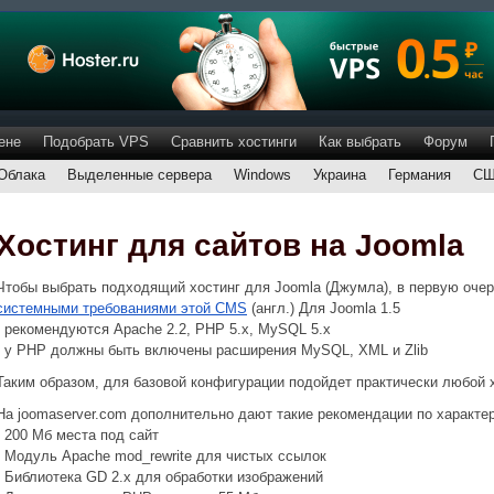
ене
Подобрать VPS
Сравнить хостинги
Как выбрать
Форум
Облака
Выделенные сервера
Windows
Украина
Германия
С
Хостинг для сайтов на Joomla
Чтобы выбрать подходящий хостинг для Joomla (Джумла), в первую оче
системными требованиями этой CMS
(англ.) Для Joomla 1.5
- рекомендуются Apache 2.2, PHP 5.x, MySQL 5.x
- у PHP должны быть включены расширения MySQL, XML и Zlib
Таким образом, для базовой конфигурации подойдет практически любой х
На joomaserver.com дополнительно дают такие рекомендации по характер
- 200 Мб места под сайт
- Модуль Apache mod_rewrite для чистых ссылок
- Библиотека GD 2.x для обработки изображений