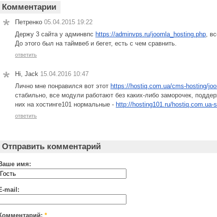
Комментарии
Петренко
05.04.2015 19:22
Держу 3 сайта у админвпс
https://adminvps.ru/joomla_hosting.php
, в
До этого был на таймвеб и бегет, есть с чем сравнить.
ответить
Hi, Jack
15.04.2016 10:47
Лично мне понравился вот этот
https://hostiq.com.ua/cms-hosting/joo
стабильно, все модули работают без каких-либо заморочек, поддер
них на хостинге101 нормальные -
http://hosting101.ru/hostiq.com.ua-s
ответить
Отправить комментарий
Ваше имя:
E-mail:
Комментарий:
*