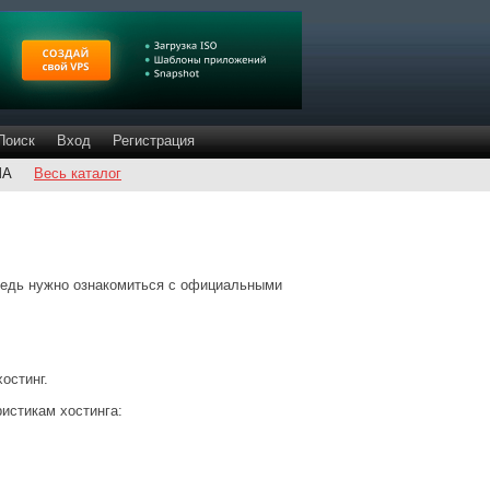
Поиск
Вход
Регистрация
ША
Весь каталог
редь нужно ознакомиться с официальными
остинг.
истикам хостинга: