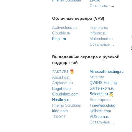
Inferno Solutions
Ztv.su
Остальные
→
Облачные сервера (VPS)
Activecloud.ru
Hostpro.ua
Cloud4y.ru
infobox.ru
Flops.ru
Makecloud.ru
Остальные
→
Выделенные сервера с русской
поддержкой
Minecraft-hosting.ru
FASTVPS
Ntup.net
Abcd.host
QWINS Hosting
Artplanet.su
SarTelekom.ru
Beget.com
Selectel.ru
Cloud4box.com
Hostkey.ru
Smartape.ru
Inferno Solutions
Timeweb.cloud
itldc.com
Unihost.com
VDScom.ru
ITSOFT
Остальные
→