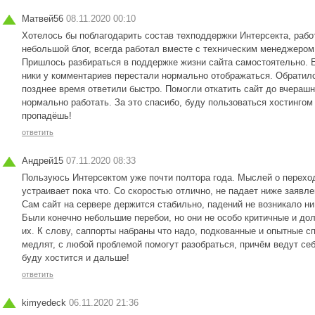
Матвей56
08.11.2020 00:10
Хотелось бы поблагодарить состав техподдержки Интерсекта, раб
небольшой блог, всегда работал вместе с техническим менеджером,
Пришлось разбираться в поддержке жизни сайта самостоятельно. Е
ники у комментариев перестали нормально отображаться. Обратилс
позднее время ответили быстро. Помогли откатить сайт до вчерашн
нормально работать. За это спасибо, буду пользоваться хостингом
пропадёшь!
ответить
Андрей15
07.11.2020 08:33
Пользуюсь Интерсектом уже почти полтора года. Мыслей о переход
устраивает пока что. Со скоростью отлично, не падает ниже заявл
Сам сайт на сервере держится стабильно, падений не возникало ни
Были конечно небольшие перебои, но они не особо критичные и до
их. К слову, саппорты набраны что надо, подкованные и опытные с
медлят, с любой проблемой помогут разобраться, причём ведут себ
буду хостится и дальше!
ответить
kimyedeck
06.11.2020 21:36