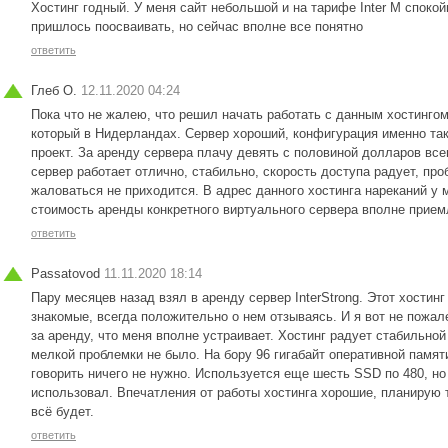
Хостинг годный. У меня сайт небольшой и на тарифе Inter M споко
пришлось поосваивать, но сейчас вполне все понятно
ответить
Глеб О.
12.11.2020 04:24
Пока что не жалею, что решил начать работать с данным хостингом
который в Нидерландах. Сервер хороший, конфигурация именно так
проект. За аренду сервера плачу девять с половиной долларов все
сервер работает отлично, стабильно, скорость доступа радует, про
жаловаться не приходится. В адрес данного хостинга нареканий у м
стоимость аренды конкретного виртуального сервера вполне прие
ответить
Passatovod
11.11.2020 18:14
Пару месяцев назад взял в аренду сервер InterStrong. Этот хости
знакомые, всегда положительно о нем отзываясь. И я вот не пожал
за аренду, что меня вполне устраивает. Хостинг радует стабильной
мелкой проблемки не было. На бору 96 гигабайт оперативной памяти,
говорить ничего не нужно. Используется еще шесть SSD по 480, н
использовал. Впечатления от работы хостинга хорошие, планирую т
всё будет.
ответить