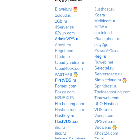
Bitweb.ru
Justhost.ru
Koara
1cloud.ru
Melbicom.ru
1Gb.ru
MTW.ru
4Server.su
nuxtcloud
62yun.com
Planetahost.ru
AdminVPS.ru
play2go
Ahost.eu
PowerVPS.ru
Beget.com
Reg.ru
Clodo.ru
Ruweb.net
Cloud.yandex.ru
Selectel.ru
Cloud4box.com
Serverspace.ru
FASTVPS
Simplecloud.ru
FirstVDS.ru
Sprinthost.ru
Fornex.com
Theideahosting.com
Fozzy.com
Timeweb.com
H2NEXUS
UFO.Hosting
Hip-hosting.com
VDSka.ru
Hosting-russia.ru
Veesp.com
Hostkey.ru
VPSville.ru
HostVDS.com
Vscale.io
ihc.ru
ihor.ru
Xhost24.com