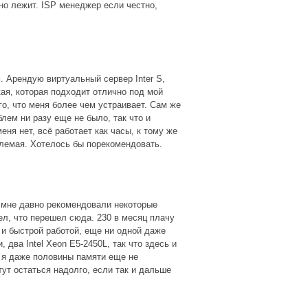
йно лежит. ISP менеджер если честно,
. Арендую виртуальный сервер Inter S,
ая, которая подходит отлично под мой
го, что меня более чем устраивает. Сам же
блем ни разу еще не было, так что и
еня нет, всё работает как часы, к тому же
млемая. Хотелось бы порекомендовать.
нг мне давно рекомендовали некоторые
ел, что перешел сюда. 230 в месяц плачу
 и быстрой работой, еще ни одной даже
 два Intel Xeon E5-2450L, так что здесь и
о я даже половины памяти еще не
ут остаться надолго, если так и дальше