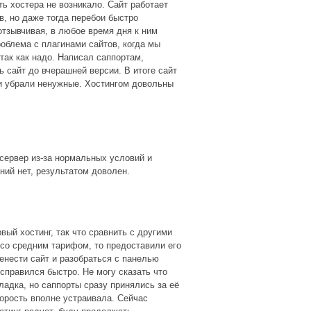
ь хостера не возникало. Сайт работает
в, но даже тогда перебои быстро
отзывчивая, в любое время дня к ним
роблема с плагинами сайтов, когда мы
 так как надо. Написал саппортам,
 сайт до вчерашней версии. В итоге сайт
 и убрали ненужные. Хостингом довольны
сервер из-за нормальных условий и
ний нет, результатом доволен.
вый хостинг, так что сравнить с другими
 со средним тарифом, то предоставили его
енести сайт и разобраться с панелью
справился быстро. Не могу сказать что
адка, но саппорты сразу принялись за её
орость вполне устраивала. Сейчас