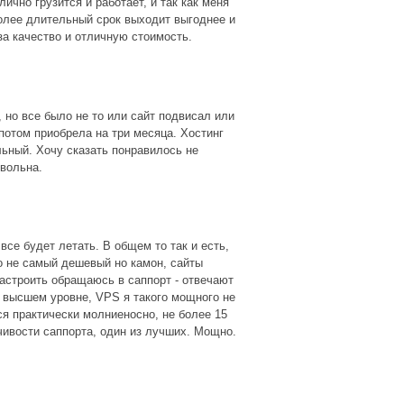
лично грузится и работает, и так как меня
более длительный срок выходит выгоднее и
за качество и отличную стоимость.
 но все было не то или сайт подвисал или
потом приобрела на три месяца. Хостинг
льный. Хочу сказать понравилось не
овольна.
все будет летать. В общем то так и есть,
о не самый дешевый но камон, сайты
настроить обращаюсь в саппорт - отвечают
а высшем уровне, VPS я такого мощного не
ся практически молниеносно, не более 15
чивости саппорта, один из лучших. Мощно.