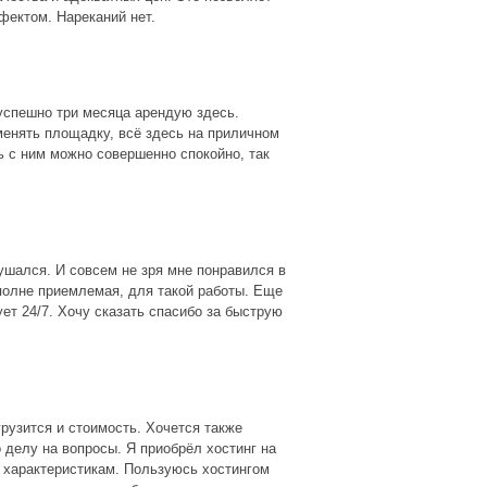
фектом. Нареканий нет.
 успешно три месяца арендую здесь.
менять площадку, всё здесь на приличном
ь с ним можно совершенно спокойно, так
ушался. И совсем не зря мне понравился в
вполне приемлемая, для такой работы. Еще
ет 24/7. Хочу сказать спасибо за быструю
грузится и стоимость. Хочется также
о делу на вопросы. Я приобрёл хостинг на
м характеристикам. Пользуюсь хостингом