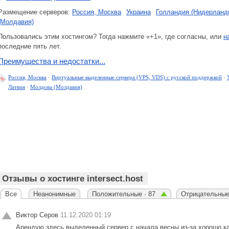
Размещение серверов:
Россия, Москва
Украина
Голландия (Нидерланд
(Молдавия)
Пользовались этим хостингом? Тогда нажмите «+1», где согласны, или
н
последние пять лет.
Преимущества и недостатки...
Россия, Москва
·
Виртуальные выделенные сервера (VPS, VDS) с русской поддержкой
·
Латвия
·
Молдова (Молдавия)
Отзывы о хостинге intersect.host
Все
Неанонимные
Положительные · 87
Отрицательные 
Виктор Серов
11.12.2020 01:19
Арендую здесь выделенный сервер с начала весны из-за хорошо ка