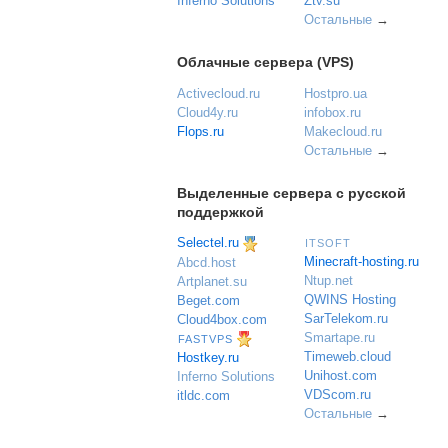
Inferno Solutions
Ztv.su
Остальные
→
Облачные сервера (VPS)
Activecloud.ru
Hostpro.ua
Cloud4y.ru
infobox.ru
Flops.ru
Makecloud.ru
Остальные
→
Выделенные сервера с русской
поддержкой
Selectel.ru
ITSOFT
Minecraft-hosting.ru
Abcd.host
Ntup.net
Artplanet.su
QWINS Hosting
Beget.com
SarTelekom.ru
Cloud4box.com
Smartape.ru
FASTVPS
Timeweb.cloud
Hostkey.ru
Unihost.com
Inferno Solutions
VDScom.ru
itldc.com
Остальные
→