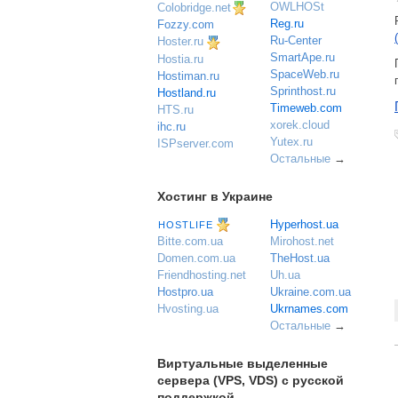
OWLHOSt
Colobridge.net
Reg.ru
Fozzy.com
Ru-Center
Hoster.ru
SmartApe.ru
Hostia.ru
SpaceWeb.ru
Hostiman.ru
Sprinthost.ru
Hostland.ru
Timeweb.com
HTS.ru
xorek.cloud
ihc.ru
Yutex.ru
ISPserver.com
Остальные
→
Хостинг в Украине
Hyperhost.ua
HOSTLIFE
Mirohost.net
Bitte.com.ua
TheHost.ua
Domen.com.ua
Uh.ua
Friendhosting.net
Ukraine.com.ua
Hostpro.ua
Ukrnames.com
Hvosting.ua
Остальные
→
Виртуальные выделенные
сервера (VPS, VDS) с русской
поддержкой