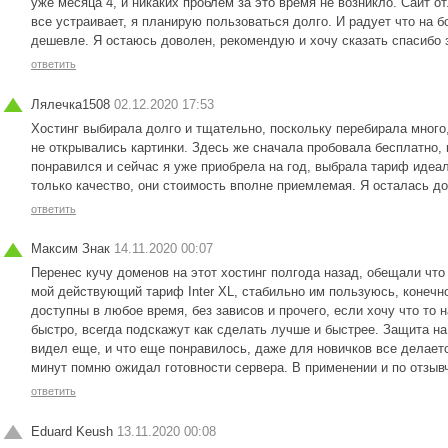
уже месяца 4, и никаких проблем за это время не возникло. Сайт от
все устраивает, я планирую пользоваться долго. И радует что на 
дешевле. Я остаюсь доволен, рекомендую и хочу сказать спасибо 
ответить
Лялечка1508
02.12.2020 17:53
Хостинг выбирала долго и тщательно, поскольку перебирала много,
не открывались картинки. Здесь же сначала пробовала бесплатно, 
понравился и сейчас я уже приобрела на год, выбрала тариф идеа
только качество, они стоимость вполне приемлемая. Я осталась д
ответить
Максим Знак
14.11.2020 00:07
Перенес кучу доменов на этот хостинг полгода назад, обещали что 
мой действующий тариф Inter XL, стабильно им пользуюсь, конечн
доступны в любое время, без зависов и прочего, если хочу что то 
быстро, всегда подскажут как сделать лучше и быстрее. Защита н
видел еще, и что еще понравилось, даже для новичков все делает
минут помню ожидал готовности сервера. В применении и по отзыв
ответить
Eduard Keush
13.11.2020 00:08