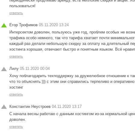
периодически продлеваю аренду, есть неплохие скидки и акции. Хо
пользоваться!
ответить
Егор Трофимов
05.11.2020 13:24
Интерсектом доволен, пользуюсь уже год, проблем особых не возн
трафика особо немного, так что тарифа хватает почти минимальног
каждый раз делали небольшую скидку за оплату на длительный пе
хостинга хорошая, отвечают быстро и понятным языком. Всё нрави
ответить
Лилу
05.11.2020 00:04
Хочу поблагодарить техподдержку за дружелюбное отношение к так
что то объяснять:))) с этим они справились терпеливо и оперативн
хостинг
ответить
Константин Неустроев
04.11.2020 13:17
С начала весны работаю с данным хостингом из-за нормальной цен
доволен.
ответить