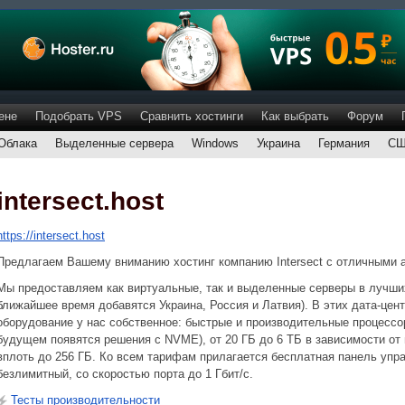
ене
Подобрать VPS
Сравнить хостинги
Как выбрать
Форум
Облака
Выделенные сервера
Windows
Украина
Германия
С
intersect.host
https://intersect.host
Предлагаем Вашему вниманию хостинг компанию Intersect с отличными 
Мы предоставляем как виртуальные, так и выделенные серверы в лучши
ближайшее время добавятся Украина, Россия и Латвия). В этих дата-цен
оборудование у нас собственное: быстрые и производительные процессор
будущем появятся решения с NVME), от 20 ГБ до 6 ТБ в зависимости от 
вплоть до 256 ГБ. Ко всем тарифам прилагается бесплатная панель упра
безлимитный, со скоростью порта до 1 Гбит/с.
Тесты производительности