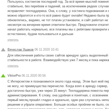
Пользуюсь хостингом последний год. За всё время мыслей поменят
стабильно, без перебоев и падений, за исключением редких случае
исправляет техподдержка. Она, к слову, у хостинга подкованная и 
можно обратится и кто-то всё равно будет онлайн! Недавно была п
обновлялись, видимо, не тот плагин установили, и сайт работал не
несмотря на вечернее время ответили быстро. Предложили откатить
начал работать нормально, все плагины мы с ребятами проверили
естественно, будем пользоваться и дальше
ответить
Вячеслав Ушаков
06.11.2020 10:41
Для обеспечения работы своих сайтов арендую здесь выделенный 
стабильности в работе. Взаимодействую уже 7 месяц и пока нарека
ответить
ViktorPro
06.11.2020 00:56
С Интерсектом я познакомился около года назад. Этом был мой пер
не могу, но преимущества перечислю. Когда взял в аренду сервер,
достаточно быстро, уже через 15 минут. Техподдержка помогла пер
администрирования. К слову, она удобная и понятная, с освоением 
первый месяц прошёл гладко и идеально, один раз случилась непол
решение и убрали оперативно. Больше особых проблем не было, ск