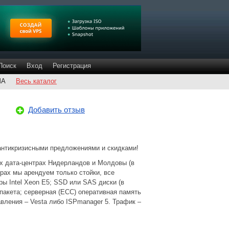
Поиск
Вход
Регистрация
ША
Весь каталог
Добавить отзыв
антикризисными предложениями и скидками!
х дата-центрах Нидерландов и Молдовы (в
трах мы арендуем только стойки, все
ы Intel Xeon E5; SSD или SAS диски (в
пакета; серверная (ECC) оперативная память
вления – Vesta либо ISPmanager 5. Трафик –