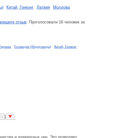
ы)
Китай, Гонконг
Латвия
Молдова
апишите отзыв
. Проголосовали 16 человек за
Украина
·
Голландия (Нидерланды)
·
Китай, Гонконг
·
· 1
чества и адекватных цен. Это позволяет