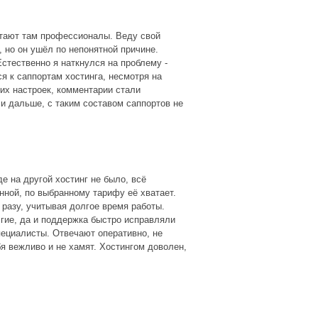
отают там профессионалы. Веду свой
 но он ушёл по непонятной причине.
стественно я наткнулся на проблему -
я к саппортам хостинга, несмотря на
их настроек, комментарии стали
 и дальше, с таким составом саппортов не
е на другой хостинг не было, всё
енной, по выбранному тарифу её хватает.
 разу, учитывая долгое время работы.
лгие, да и поддержка быстро исправляли
пециалисты. Отвечают оперативно, не
я вежливо и не хамят. Хостингом доволен,