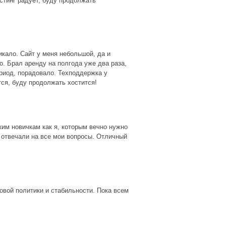
стинг радует, буду продолжать
икало. Сайт у меня небольшой, да и
о. Брал аренду на полгода уже два раза,
риод, порадовало. Техподдержка у
тся, буду продолжать хостится!
им новичкам как я, которым вечно нужно
о отвечали на все мои вопросы. Отличный
овой политики и стабильности. Пока всем