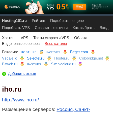
Hosting101.ru
Рейтинг
Подобрать по цене
Подобрать VPS
Сравнить хостинги
Как выбрать
Вход
Хостинг
VPS
Тесты скорости VPS
Облака
Выделенные сервера
Весь каталог
Реклама:
Beget.com
HOSTLIFE
FASTVPS
Vscale.io
Selectel.ru
Hoster.ru
Colobridge.net
Bitweb.ru
Simplecloud.ru
FASTVPS
Добавить отзыв
iho.ru
http://www.iho.ru/
Размещение серверов:
Россия, Санкт-