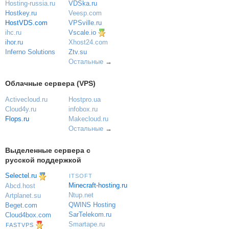
VDSka.ru
Hosting-russia.ru
Veesp.com
Hostkey.ru
VPSville.ru
HostVDS.com
Vscale.io
ihc.ru
ihor.ru
Xhost24.com
Inferno Solutions
Ztv.su
Остальные
→
Облачные сервера (VPS)
Activecloud.ru
Hostpro.ua
Cloud4y.ru
infobox.ru
Flops.ru
Makecloud.ru
Остальные
→
Выделенные сервера с
русской поддержкой
Selectel.ru
ITSOFT
Minecraft-hosting.ru
Abcd.host
Ntup.net
Artplanet.su
QWINS Hosting
Beget.com
SarTelekom.ru
Cloud4box.com
Smartape.ru
FASTVPS