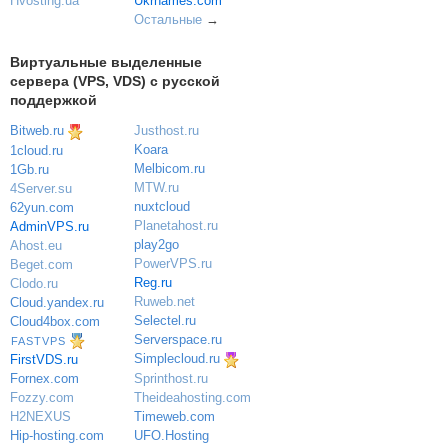
Ukrnames.com
Hvosting.ua
Остальные
→
Виртуальные выделенные
сервера (VPS, VDS) с русской
поддержкой
Bitweb.ru
Justhost.ru
Koara
1cloud.ru
Melbicom.ru
1Gb.ru
MTW.ru
4Server.su
nuxtcloud
62yun.com
Planetahost.ru
AdminVPS.ru
play2go
Ahost.eu
PowerVPS.ru
Beget.com
Reg.ru
Clodo.ru
Ruweb.net
Cloud.yandex.ru
Selectel.ru
Cloud4box.com
Serverspace.ru
FASTVPS
Simplecloud.ru
FirstVDS.ru
Sprinthost.ru
Fornex.com
Theideahosting.com
Fozzy.com
Timeweb.com
H2NEXUS
UFO.Hosting
Hip-hosting.com