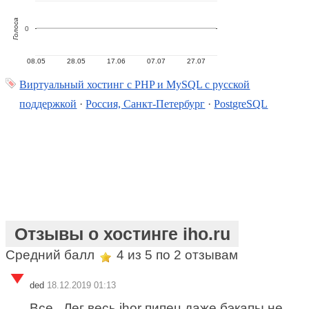
Голоса
0
08.05
28.05
17.06
07.07
27.07
Виртуальный хостинг c PHP и MySQL с русской
поддержкой
·
Россия, Санкт-Петербург
·
PostgreSQL
Отзывы о хостинге iho.ru
Средний балл
4
из 5 по
2
отзывам
ded
18.12.2019 01:13
Все . Лег весь ihor пипец даже бэкапы не