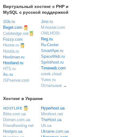
Виртуальный хостинг c PHP и
MySQL с русской поддержкой
1Gb.ru
Jino.ru
Beget.com
M-hoster.com
OWLHOSt
Colobridge.net
Reg.ru
Fozzy.com
Ru-Center
Hoster.ru
SmartApe.ru
Hostia.ru
SpaceWeb.ru
Hostiman.ru
Sprinthost.ru
Hostland.ru
Timeweb.com
HTS.ru
xorek.cloud
ihc.ru
Yutex.ru
ISPserver.com
Остальные
→
Хостинг в Украине
Hyperhost.ua
HOSTLIFE
Mirohost.net
Bitte.com.ua
TheHost.ua
Domen.com.ua
Uh.ua
Friendhosting.net
Ukraine.com.ua
Hostpro.ua