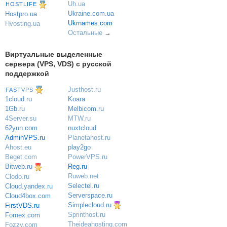
Uh.ua
HOSTLIFE
Ukraine.com.ua
Hostpro.ua
Ukrnames.com
Hvosting.ua
Остальные
→
Виртуальные выделенные
сервера (VPS, VDS) с русской
поддержкой
Justhost.ru
FASTVPS
Koara
1cloud.ru
Melbicom.ru
1Gb.ru
MTW.ru
4Server.su
nuxtcloud
62yun.com
Planetahost.ru
AdminVPS.ru
play2go
Ahost.eu
PowerVPS.ru
Beget.com
Reg.ru
Bitweb.ru
Ruweb.net
Clodo.ru
Selectel.ru
Cloud.yandex.ru
Serverspace.ru
Cloud4box.com
Simplecloud.ru
FirstVDS.ru
Sprinthost.ru
Fornex.com
Theideahosting.com
Fozzy.com