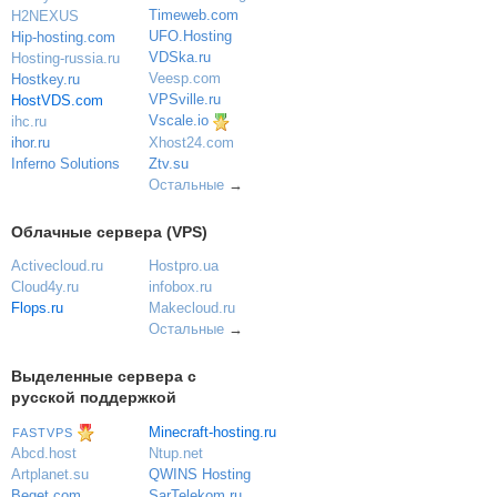
Timeweb.com
H2NEXUS
UFO.Hosting
Hip-hosting.com
VDSka.ru
Hosting-russia.ru
Veesp.com
Hostkey.ru
VPSville.ru
HostVDS.com
Vscale.io
ihc.ru
ihor.ru
Xhost24.com
Inferno Solutions
Ztv.su
Остальные
→
Облачные сервера (VPS)
Activecloud.ru
Hostpro.ua
Cloud4y.ru
infobox.ru
Flops.ru
Makecloud.ru
Остальные
→
Выделенные сервера с
русской поддержкой
Minecraft-hosting.ru
FASTVPS
Ntup.net
Abcd.host
QWINS Hosting
Artplanet.su
SarTelekom.ru
Beget.com