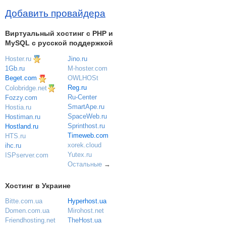
Добавить провайдера
Виртуальный хостинг c PHP и
MySQL с русской поддержкой
Hoster.ru
Jino.ru
M-hoster.com
1Gb.ru
OWLHOSt
Beget.com
Reg.ru
Colobridge.net
Ru-Center
Fozzy.com
SmartApe.ru
Hostia.ru
SpaceWeb.ru
Hostiman.ru
Sprinthost.ru
Hostland.ru
Timeweb.com
HTS.ru
xorek.cloud
ihc.ru
Yutex.ru
ISPserver.com
Остальные
→
Хостинг в Украине
Bitte.com.ua
Hyperhost.ua
Domen.com.ua
Mirohost.net
Friendhosting.net
TheHost.ua