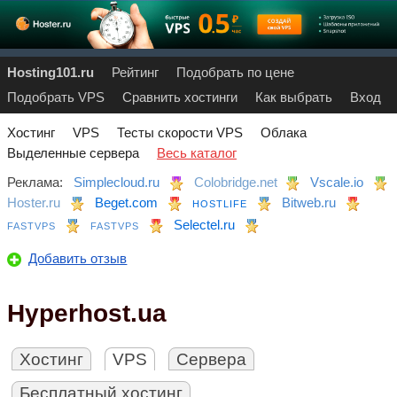
Hosting101.ru
Рейтинг
Подобрать по цене
Подобрать VPS
Сравнить хостинги
Как выбрать
Вход
Хостинг
VPS
Тесты скорости VPS
Облака
Выделенные сервера
Весь каталог
Реклама:
Simplecloud.ru
Colobridge.net
Vscale.io
Hoster.ru
Beget.com
Bitweb.ru
HOSTLIFE
Selectel.ru
FASTVPS
FASTVPS
Добавить отзыв
Hyperhost.ua
Хостинг
VPS
Сервера
Бесплатный хостинг