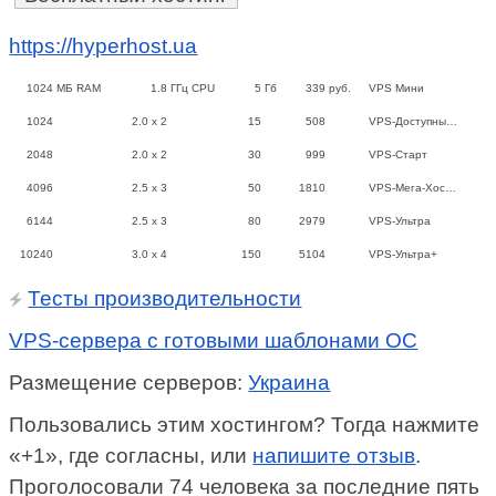
https://hyperhost.ua
1024
МБ RAM
1.8
ГГц CPU
5
Гб
339
руб.
VPS Мини
1024
2.0 x 2
15
508
VPS-Доступны…
2048
2.0 x 2
30
999
VPS-Старт
4096
2.5 x 3
50
1810
VPS-Мега-Хос…
6144
2.5 x 3
80
2979
VPS-Ультра
10240
3.0 x 4
150
5104
VPS-Ультра+
Тесты производительности
VPS-сервера с готовыми шаблонами ОС
Размещение серверов:
Украина
Пользовались этим хостингом? Тогда нажмите
«+1», где согласны, или
напишите отзыв
.
Проголосовали 74 человека за последние пять