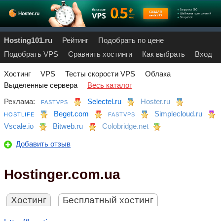
Hosting101.ru
Рейтинг
Подобрать по цене
Подобрать VPS
Сравнить хостинги
Как выбрать
Вход
Хостинг
VPS
Тесты скорости VPS
Облака
Выделенные сервера
Весь каталог
Реклама:
Selectel.ru
Hoster.ru
FASTVPS
Beget.com
Simplecloud.ru
HOSTLIFE
FASTVPS
Vscale.io
Bitweb.ru
Colobridge.net
Добавить отзыв
Hostinger.com.ua
Хостинг
Бесплатный хостинг