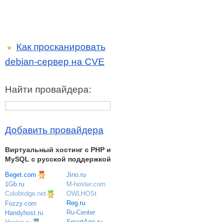
Как просканировать
★
debian-сервер на CVE
Найти провайдера:
Добавить провайдера
Виртуальный хостинг c PHP и
MySQL с русской поддержкой
Beget.com
Jino.ru
M-hoster.com
1Gb.ru
OWLHOSt
Colobridge.net
Reg.ru
Fozzy.com
Ru-Center
Handyhost.ru
SmartApe.ru