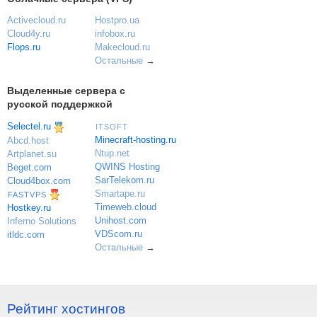
Activecloud.ru
Hostpro.ua
Cloud4y.ru
infobox.ru
Flops.ru
Makecloud.ru
Остальные
→
Выделенные сервера с
русской поддержкой
Selectel.ru
ITSOFT
Minecraft-hosting.ru
Abcd.host
Ntup.net
Artplanet.su
QWINS Hosting
Beget.com
SarTelekom.ru
Cloud4box.com
Smartape.ru
FASTVPS
Timeweb.cloud
Hostkey.ru
Unihost.com
Inferno Solutions
VDScom.ru
itldc.com
Остальные
→
Рейтинг хостингов