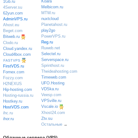
Koara
1Gb.ru
Melbicom.ru
4Server.su
MTW.ru
62yun.com
nuxtcloud
AdminVPS.ru
Planetahost.ru
Ahost.eu
play2go
Beget.com
PowerVPS.ru
Bitweb.ru
Reg.ru
Clodo.ru
Ruweb.net
Cloud.yandex.ru
Selectel.ru
Cloud4box.com
Serverspace.ru
FASTVPS
Sprinthost.ru
FirstVDS.ru
Theideahosting.com
Fornex.com
Timeweb.com
Fozzy.com
UFO.Hosting
H2NEXUS
VDSka.ru
Hip-hosting.com
Veesp.com
Hosting-russia.ru
VPSville.ru
Hostkey.ru
Vscale.io
HostVDS.com
Xhost24.com
ihc.ru
Ztv.su
ihor.ru
Остальные
→
Облачные сервера (VPS)