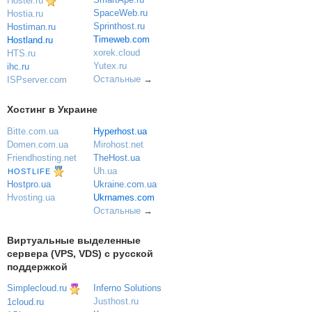
Hoster.ru
SpaceWeb.ru
Hostia.ru
Sprinthost.ru
Hostiman.ru
Timeweb.com
Hostland.ru
xorek.cloud
HTS.ru
Yutex.ru
ihc.ru
Остальные
→
ISPserver.com
Хостинг в Украине
Bitte.com.ua
Hyperhost.ua
Domen.com.ua
Mirohost.net
Friendhosting.net
TheHost.ua
Uh.ua
HOSTLIFE
Ukraine.com.ua
Hostpro.ua
Ukrnames.com
Hvosting.ua
Остальные
→
Виртуальные выделенные
сервера (VPS, VDS) с русской
поддержкой
Simplecloud.ru
Inferno Solutions
Justhost.ru
1cloud.ru