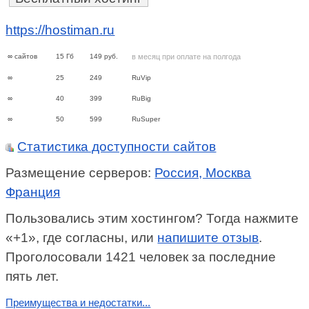
https://hostiman.ru
∞
сайтов
15
Гб
149
руб.
в месяц при оплате на полгода
∞
25
249
RuVip
∞
40
399
RuBig
∞
50
599
RuSuper
Статистика доступности сайтов
Размещение серверов:
Россия, Москва
Франция
Пользовались этим хостингом? Тогда нажмите
«+1», где согласны, или
напишите отзыв
.
Проголосовали 1421 человек за последние
пять лет.
Преимущества и недостатки...