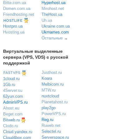
Bitte.com.ua
Hyperhost.ua
Domen.com.ua
Mirohost.net
Friendhosting.net
TheHost.ua
Uh.ua
HOSTLIFE
Ukraine.com.ua
Hostpro.ua
Ukrnames.com
Hvosting.ua
Остальные
→
Виртуальные выделенные
сервера (VPS, VDS) с русской
поддержкой
Justhost.ru
FASTVPS
Koara
1cloud.ru
Melbicom.ru
1Gb.ru
MTW.ru
4Server.su
nuxtcloud
62yun.com
Planetahost.ru
AdminVPS.ru
play2go
Ahost.eu
PowerVPS.ru
Beget.com
Reg.ru
Bitweb.ru
Ruweb.net
Clodo.ru
Selectel.ru
Cloud.yandex.ru
Serverspace.ru
Cloud4box.com