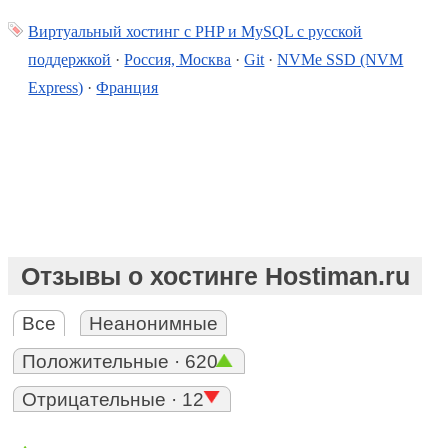
Виртуальный хостинг c PHP и MySQL с русской
поддержкой
·
Россия, Москва
·
Git
·
NVMe SSD (NVM
Express)
·
Франция
Отзывы о хостинге Hostiman.ru
Все
Неанонимные
Положительные · 620
Отрицательные · 12