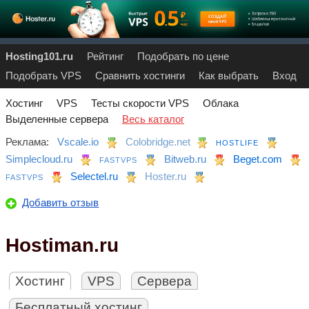
Hosting101.ru
Рейтинг
Подобрать по цене
Подобрать VPS
Сравнить хостинги
Как выбрать
Вход
Хостинг
VPS
Тесты скорости VPS
Облака
Выделенные сервера
Весь каталог
Реклама:
Vscale.io
Colobridge.net
HOSTLIFE
Simplecloud.ru
Bitweb.ru
Beget.com
FASTVPS
Selectel.ru
Hoster.ru
FASTVPS
Добавить отзыв
Hostiman.ru
Хостинг
VPS
Сервера
Бесплатный хостинг