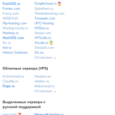
Simplecloud.ru
FirstVDS.ru
Sprinthost.ru
Fornex.com
Theideahosting.com
Fozzy.com
Timeweb.com
H2NEXUS
UFO.Hosting
Hip-hosting.com
VDSka.ru
Hosting-russia.ru
Veesp.com
Hostkey.ru
VPSville.ru
HostVDS.com
Vscale.io
ihc.ru
ihor.ru
Xhost24.com
Inferno Solutions
Ztv.su
Остальные
→
Облачные сервера (VPS)
Activecloud.ru
Hostpro.ua
Cloud4y.ru
infobox.ru
Flops.ru
Makecloud.ru
Остальные
→
Выделенные сервера с
русской поддержкой
Minecraft-hosting.ru
FASTVPS