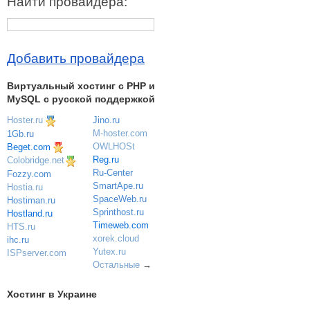
Найти провайдера:
Добавить провайдера
Виртуальный хостинг c PHP и
MySQL с русской поддержкой
Hoster.ru
Jino.ru
M-hoster.com
1Gb.ru
OWLHOSt
Beget.com
Reg.ru
Colobridge.net
Ru-Center
Fozzy.com
SmartApe.ru
Hostia.ru
SpaceWeb.ru
Hostiman.ru
Sprinthost.ru
Hostland.ru
Timeweb.com
HTS.ru
xorek.cloud
ihc.ru
Yutex.ru
ISPserver.com
Остальные
→
Хостинг в Украине