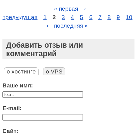
« первая
‹
предыдущая
1
2
3
4
5
6
7
8
9
10
›
последняя »
Добавить отзыв или
комментарий
о хостинге
о VPS
Ваше имя:
E-mail:
Сайт: