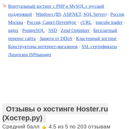
Виртуальный хостинг c PHP и MySQL с русской
поддержкой
·
Windows (IIS, ASP.NET, SQL Server)
·
Россия,
Москва
·
Россия, Санкт-Петербург
·
cURL
·
ioncube loader
·
nginx
·
PostgreSQL
·
SSD
·
Zend Optimizer
·
Бесплатный
перенос сайта
·
Защита от DDoS
·
Кластерный хостинг
·
Конструкторы интернет-магазинов
·
SSL-сертификаты
·
Лицензии ISPmanager
Отзывы о хостинге Hoster.ru
(Хостер.ру)
Средний балл
4.5
из 5 по
203
отзывам