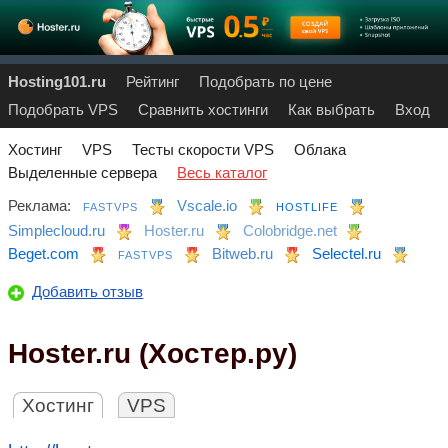
Hosting101.ru
Рейтинг
Подобрать по цене
Подобрать VPS
Сравнить хостинги
Как выбрать
Вход
Хостинг
VPS
Тесты скорости VPS
Облака
Выделенные сервера
Весь каталог
Реклама:
Vscale.io
FASTVPS
HOSTLIFE
Simplecloud.ru
Hoster.ru
Colobridge.net
Beget.com
Bitweb.ru
Selectel.ru
FASTVPS
Добавить отзыв
Hoster.ru (Хостер.ру)
Хостинг
VPS