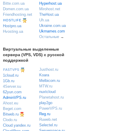
Bitte.com.ua
Hyperhost.ua
Domen.com.ua
Mirohost.net
Friendhosting.net
TheHost.ua
Uh.ua
HOSTLIFE
Ukraine.com.ua
Hostpro.ua
Ukrnames.com
Hvosting.ua
Остальные
→
Виртуальные выделенные
сервера (VPS, VDS) с русской
поддержкой
Justhost.ru
FASTVPS
Koara
1cloud.ru
Melbicom.ru
1Gb.ru
MTW.ru
4Server.su
nuxtcloud
62yun.com
Planetahost.ru
AdminVPS.ru
play2go
Ahost.eu
PowerVPS.ru
Beget.com
Reg.ru
Bitweb.ru
Ruweb.net
Clodo.ru
Selectel.ru
Cloud.yandex.ru
Serverspace.ru
Cloud4box.com