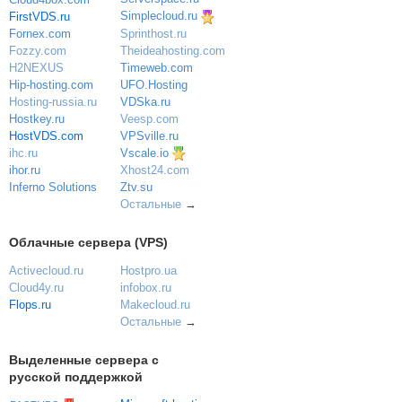
Simplecloud.ru
FirstVDS.ru
Sprinthost.ru
Fornex.com
Theideahosting.com
Fozzy.com
Timeweb.com
H2NEXUS
UFO.Hosting
Hip-hosting.com
VDSka.ru
Hosting-russia.ru
Veesp.com
Hostkey.ru
VPSville.ru
HostVDS.com
Vscale.io
ihc.ru
ihor.ru
Xhost24.com
Inferno Solutions
Ztv.su
Остальные
→
Облачные сервера (VPS)
Activecloud.ru
Hostpro.ua
Cloud4y.ru
infobox.ru
Flops.ru
Makecloud.ru
Остальные
→
Выделенные сервера с
русской поддержкой