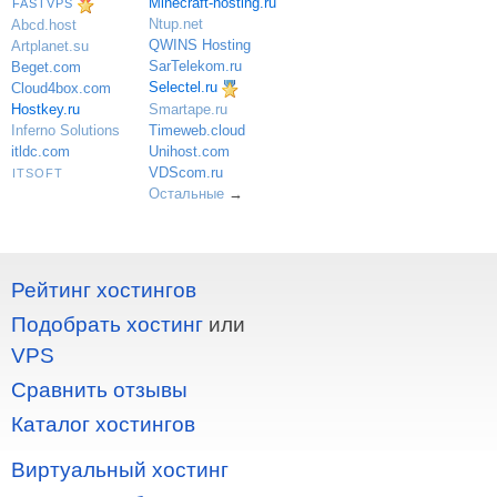
Minecraft-hosting.ru
FASTVPS
Ntup.net
Abcd.host
QWINS Hosting
Artplanet.su
SarTelekom.ru
Beget.com
Selectel.ru
Cloud4box.com
Hostkey.ru
Smartape.ru
Inferno Solutions
Timeweb.cloud
itldc.com
Unihost.com
VDScom.ru
ITSOFT
Остальные
→
Рейтинг хостингов
Подобрать хостинг
или
VPS
Сравнить отзывы
Каталог хостингов
Виртуальный хостинг