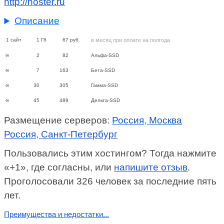
http://hoster.ru
Описание
1
сайт
1
Гб
67
руб.
в месяц при оплате на полгода
∞
2
82
Альфа-SSD
∞
7
163
Бета-SSD
∞
30
305
Гамма-SSD
∞
45
489
Дельта-SSD
Размещение серверов:
Россия, Москва
Россия, Санкт-Петербург
Пользовались этим хостингом? Тогда нажмите
«+1», где согласны, или
напишите отзыв
.
Проголосовали 326 человек за последние пять
лет.
Преимущества и недостатки...