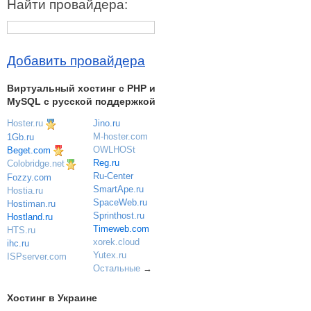
Найти провайдера:
Добавить провайдера
Виртуальный хостинг c PHP и
MySQL с русской поддержкой
Hoster.ru
Jino.ru
M-hoster.com
1Gb.ru
OWLHOSt
Beget.com
Reg.ru
Colobridge.net
Ru-Center
Fozzy.com
SmartApe.ru
Hostia.ru
SpaceWeb.ru
Hostiman.ru
Sprinthost.ru
Hostland.ru
Timeweb.com
HTS.ru
xorek.cloud
ihc.ru
Yutex.ru
ISPserver.com
Остальные
→
Хостинг в Украине