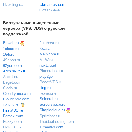
Ukrnames.com
Hvosting.ua
Остальные
→
Виртуальные выделенные
сервера (VPS, VDS) с русской
поддержкой
Bitweb.ru
Justhost.ru
Koara
1cloud.ru
Melbicom.ru
1Gb.ru
MTW.ru
4Server.su
nuxtcloud
62yun.com
Planetahost.ru
AdminVPS.ru
play2go
Ahost.eu
PowerVPS.ru
Beget.com
Reg.ru
Clodo.ru
Ruweb.net
Cloud.yandex.ru
Selectel.ru
Cloud4box.com
Serverspace.ru
FASTVPS
Simplecloud.ru
FirstVDS.ru
Sprinthost.ru
Fornex.com
Theideahosting.com
Fozzy.com
Timeweb.com
H2NEXUS