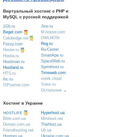
Виртуальный хостинг c PHP и
MySQL с русской поддержкой
1Gb.ru
Jino.ru
Beget.com
M-hoster.com
OWLHOSt
Colobridge.net
Reg.ru
Fozzy.com
Ru-Center
Hoster.ru
SmartApe.ru
Hostia.ru
SpaceWeb.ru
Hostiman.ru
Sprinthost.ru
Hostland.ru
Timeweb.com
HTS.ru
xorek.cloud
ihc.ru
Yutex.ru
ISPserver.com
Остальные
→
Хостинг в Украине
Hyperhost.ua
HOSTLIFE
Mirohost.net
Bitte.com.ua
TheHost.ua
Domen.com.ua
Uh.ua
Friendhosting.net
Ukraine.com.ua
Hostpro.ua