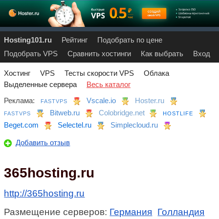
Hosting101.ru
Рейтинг
Подобрать по цене
Подобрать VPS
Сравнить хостинги
Как выбрать
Вход
Хостинг
VPS
Тесты скорости VPS
Облака
Выделенные сервера
Весь каталог
Реклама:
Vscale.io
Hoster.ru
FASTVPS
Bitweb.ru
Colobridge.net
FASTVPS
HOSTLIFE
Beget.com
Selectel.ru
Simplecloud.ru
Добавить отзыв
365hosting.ru
http://365hosting.ru
Размещение серверов:
Германия
Голландия