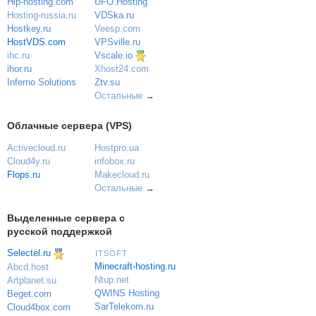
UFO.Hosting
Hip-hosting.com
VDSka.ru
Hosting-russia.ru
Veesp.com
Hostkey.ru
VPSville.ru
HostVDS.com
Vscale.io
ihc.ru
ihor.ru
Xhost24.com
Inferno Solutions
Ztv.su
Остальные
→
Облачные сервера (VPS)
Activecloud.ru
Hostpro.ua
Cloud4y.ru
infobox.ru
Flops.ru
Makecloud.ru
Остальные
→
Выделенные сервера с
русской поддержкой
Selectel.ru
ITSOFT
Minecraft-hosting.ru
Abcd.host
Ntup.net
Artplanet.su
QWINS Hosting
Beget.com
SarTelekom.ru
Cloud4box.com