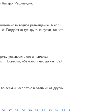
ет быстро. Рекомендую
твительно выгодное размещение. А если
ье. Поддержка тут круглые сутки, так что
ержку установить его и приложил
ил. Проверил, объяснили что да как. Сайт
во всем и бесплатно в отличии от других
…
26
27
28
29
30
31
32
33
34
35
36
37
следующая