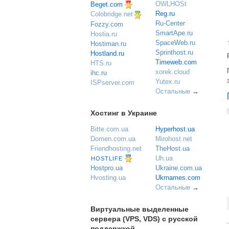
OWLHOSt
Beget.com
Reg.ru
Colobridge.net
Ru-Center
Fozzy.com
SmartApe.ru
Hostia.ru
SpaceWeb.ru
Hostiman.ru
Sprinthost.ru
Hostland.ru
Timeweb.com
HTS.ru
xorek.cloud
ihc.ru
Yutex.ru
ISPserver.com
Остальные
→
Хостинг в Украине
Bitte.com.ua
Hyperhost.ua
Domen.com.ua
Mirohost.net
Friendhosting.net
TheHost.ua
Uh.ua
HOSTLIFE
Ukraine.com.ua
Hostpro.ua
Ukrnames.com
Hvosting.ua
Остальные
→
Виртуальные выделенные
сервера (VPS, VDS) с русской
поддержкой