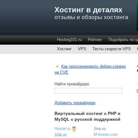
Хостинг в деталях
отзывы и обзоры хостинга
Hosting101.ru
Рейтинг
Подобрать по ц
Хостинг
VPS
Тесты скорости VPS
★
Как просканировать debian-сервер
на CVE
Найти провайдера:
Добавить провайдера
Виртуальный хостинг c PHP и
MySQL с русской поддержкой
Hoster.ru
Jino.ru
M-hoster.com
1Gb.ru