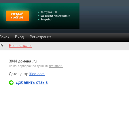
Поиск
Вход
Регистрация
ША
Весь каталог
3944 домена .ru
на
ns-серверах
по данным
firststat.ru
Дата-центр
itldc.com
Добавить отзыв