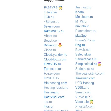
Justhost.ru
FASTVPS
Koara
1cloud.ru
Melbicom.ru
1Gb.ru
MTW.ru
4Server.su
nuxtcloud
62yun.com
Planetahost.ru
AdminVPS.ru
play2go
Ahost.eu
PowerVPS.ru
Beget.com
Reg.ru
Bitweb.ru
Ruweb.net
Clodo.ru
Selectel.ru
Cloud.yandex.ru
Serverspace.ru
Cloud4box.com
Simplecloud.ru
FirstVDS.ru
Sprinthost.ru
Fornex.com
Theideahosting.com
Fozzy.com
Timeweb.com
H2NEXUS
UFO.Hosting
Hip-hosting.com
VDSka.ru
Hosting-russia.ru
Veesp.com
Hostkey.ru
VPSville.ru
HostVDS.com
Vscale.io
ihc.ru
ihor.ru
Xhost24.com