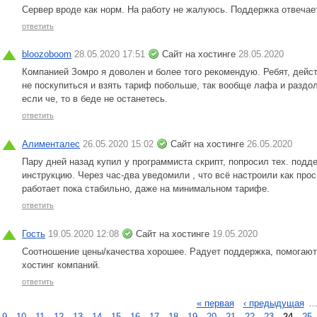
Сервер вроде как норм. На работу не жалуюсь. Поддержка отвеча
ответить
bloozoboom
28.05.2020 17:51
Сайт на хостинге
28.05.2020
Компанией Зомро я доволен и более того рекомендую. Ребят, дейс
не поскупиться и взять тариф побольше, так вообще лафа и раздол
если че, то в беде не останетесь.
ответить
Алименталес
26.05.2020 15:02
Сайт на хостинге
26.05.2020
Пару дней назад купил у программиста скрипт, попросил тех. подд
инструкцию. Через час-два уведомили , что всё настроили как прос
работает пока стабильно, даже на минимальном тарифе.
ответить
Гость
19.05.2020 12:08
Сайт на хостинге
19.05.2020
Соотношение цены/качества хорошее. Радует поддержка, помогают 
хостинг компаний.
ответить
« первая
‹ предыдущая
9
10
11
12
13
14
15
16
17
18
19
20
21
22
23
24
25