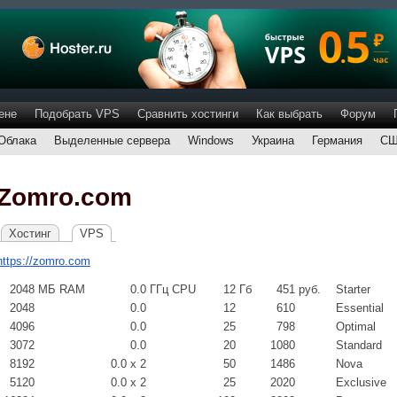
ене
Подобрать VPS
Сравнить хостинги
Как выбрать
Форум
Облака
Выделенные сервера
Windows
Украина
Германия
С
Zomro.com
Хостинг
VPS
https://zomro.com
2048
МБ RAM
0.0
ГГц CPU
12
Гб
451
руб.
Starter
2048
0.0
12
610
Essential
4096
0.0
25
798
Optimal
3072
0.0
20
1080
Standard
8192
0.0 x 2
50
1486
Nova
5120
0.0 x 2
25
2020
Exclusive