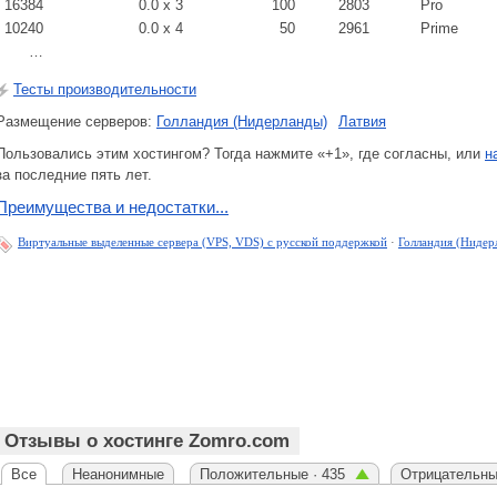
16384
0.0 x 3
100
2803
Pro
10240
0.0 x 4
50
2961
Prime
…
Тесты производительности
Размещение серверов:
Голландия (Нидерланды)
Латвия
Пользовались этим хостингом? Тогда нажмите «+1», где согласны, или
н
за последние пять лет.
Преимущества и недостатки...
Виртуальные выделенные сервера (VPS, VDS) с русской поддержкой
·
Голландия (Нидер
Отзывы о хостинге Zomro.com
Все
Неанонимные
Положительные · 435
Отрицательны