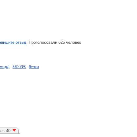
апишите отзыв
. Проголосовали 625 человек
ланды)
·
SSD VPS
·
Латвия
е · 40