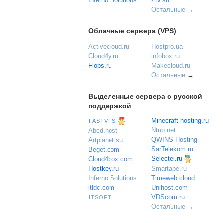
Inferno Solutions
Ztv.su
Остальные
→
Облачные сервера (VPS)
Activecloud.ru
Hostpro.ua
Cloud4y.ru
infobox.ru
Flops.ru
Makecloud.ru
Остальные
→
Выделенные сервера с русской
поддержкой
Minecraft-hosting.ru
FASTVPS
Ntup.net
Abcd.host
QWINS Hosting
Artplanet.su
SarTelekom.ru
Beget.com
Selectel.ru
Cloud4box.com
Hostkey.ru
Smartape.ru
Inferno Solutions
Timeweb.cloud
itldc.com
Unihost.com
VDScom.ru
ITSOFT
Остальные
→