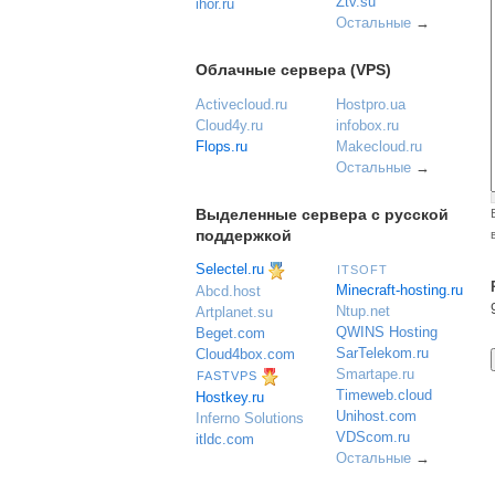
Ztv.su
ihor.ru
Остальные
→
Облачные сервера (VPS)
Activecloud.ru
Hostpro.ua
Cloud4y.ru
infobox.ru
Flops.ru
Makecloud.ru
Остальные
→
Выделенные сервера с русской
поддержкой
Selectel.ru
ITSOFT
Minecraft-hosting.ru
Abcd.host
Ntup.net
Artplanet.su
QWINS Hosting
Beget.com
SarTelekom.ru
Cloud4box.com
Smartape.ru
FASTVPS
Timeweb.cloud
Hostkey.ru
Unihost.com
Inferno Solutions
VDScom.ru
itldc.com
Остальные
→