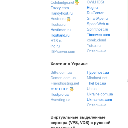
OWLHOSt
Colobridge.net
Reg.ru
Fozzy.com
Ru-Center
Handyhost.ru
SmartApe.ru
Hoster.ru
SpaceWeb.ru
Hostia.ru
Sprinthost.ru
Hostiman.ru
Timeweb.com
Hostland.ru
xorek.cloud
HTS.ru
Yutex.ru
ihc.ru
Остальные
→
ISPserver.com
Хостинг в Украине
Bitte.com.ua
Hyperhost.ua
Domen.com.ua
Mirohost.net
Friendhosting.net
TheHost.ua
Uh.ua
HOSTLIFE
Ukraine.com.ua
Hostpro.ua
Ukrnames.com
Hvosting.ua
Остальные
→
Виртуальные выделенные
сервера (VPS, VDS) с русской