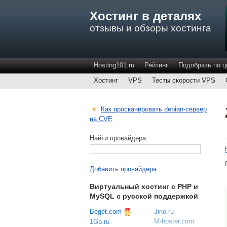
Хостинг в деталях
отзывы и обзоры хостинга
Hosting101.ru
Рейтинг
Подобрать по ц
Хостинг
VPS
Тесты скорости VPS
★
Как просканировать debian-сервер
на CVE
Найти провайдера:
Добавить провайдера
Виртуальный хостинг c PHP и
MySQL с русской поддержкой
Beget.com
Jino.ru
M-hoster.com
1Gb.ru