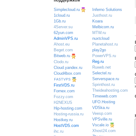
поддержкой
Simplecloud.ru
Inferno Solutions
Justhost.ru
1cloud.ru
Koara
1Gb.ru
Melbicom.ru
4Server.su
MTW.ru
62yun.com
nuxtcloud
AdminVPS.ru
Planetahost.ru
Ahost.eu
play2go
Beget.com
PowerVPS.ru
Bitweb.ru
Reg.ru
Clodo.ru
Ruweb.net
Cloud.yandex.ru
Selectel.ru
Cloud4box.com
Serverspace.ru
FASTVPS
Sprinthost.ru
FirstVDS.ru
Theideahosting.com
Fornex.com
Timeweb.com
Fozzy.com
UFO.Hosting
H2NEXUS
VDSka.ru
Hip-hosting.com
Veesp.com
Hosting-russia.ru
VPSville.ru
Hostkey.ru
Vscale.io
HostVDS.com
Xhost24.com
ihc.ru