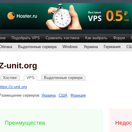
ене
Подобрать VPS
Сравнить хостинги
Как выбрать
Форум
Облака
Выделенные сервера
Windows
Украина
Германия
С
Z-unit.org
Хостинг
VPS
Выделенные сервера
https://z-unit.org
Размещение серверов:
Украина
США
Франция
Преимущества
Недос