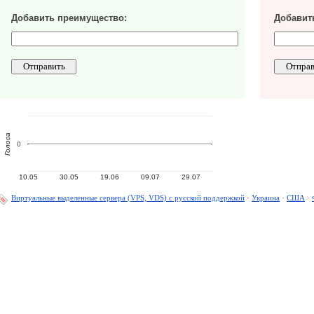
Добавить преимущество:
Добавить
Голоса
0
10.05
30.05
19.06
09.07
29.07
Виртуальные выделенные сервера (VPS, VDS) с русской поддержкой
·
Украина
·
США
·