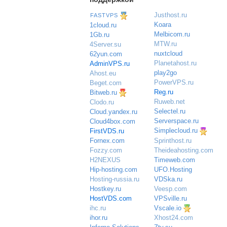
Justhost.ru
FASTVPS
Koara
1cloud.ru
Melbicom.ru
1Gb.ru
MTW.ru
4Server.su
nuxtcloud
62yun.com
Planetahost.ru
AdminVPS.ru
play2go
Ahost.eu
PowerVPS.ru
Beget.com
Reg.ru
Bitweb.ru
Ruweb.net
Clodo.ru
Selectel.ru
Cloud.yandex.ru
Serverspace.ru
Cloud4box.com
Simplecloud.ru
FirstVDS.ru
Sprinthost.ru
Fornex.com
Theideahosting.com
Fozzy.com
Timeweb.com
H2NEXUS
UFO.Hosting
Hip-hosting.com
VDSka.ru
Hosting-russia.ru
Veesp.com
Hostkey.ru
VPSville.ru
HostVDS.com
Vscale.io
ihc.ru
ihor.ru
Xhost24.com