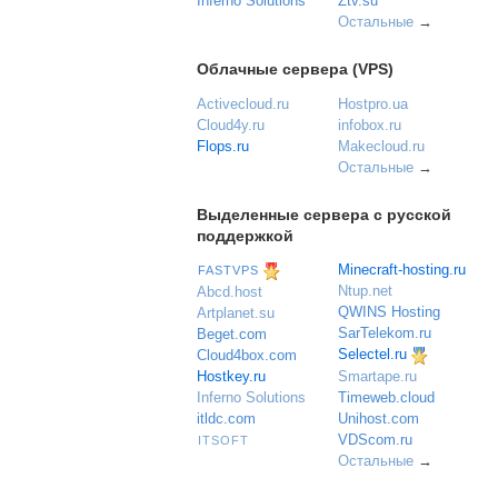
Inferno Solutions
Ztv.su
Остальные
→
Облачные сервера (VPS)
Activecloud.ru
Hostpro.ua
Cloud4y.ru
infobox.ru
Flops.ru
Makecloud.ru
Остальные
→
Выделенные сервера с русской
поддержкой
Minecraft-hosting.ru
FASTVPS
Ntup.net
Abcd.host
QWINS Hosting
Artplanet.su
SarTelekom.ru
Beget.com
Selectel.ru
Cloud4box.com
Hostkey.ru
Smartape.ru
Inferno Solutions
Timeweb.cloud
itldc.com
Unihost.com
VDScom.ru
ITSOFT
Остальные
→