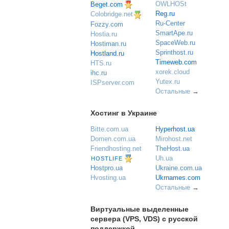
OWLHOSt
Beget.com
Reg.ru
Colobridge.net
Ru-Center
Fozzy.com
SmartApe.ru
Hostia.ru
SpaceWeb.ru
Hostiman.ru
Sprinthost.ru
Hostland.ru
Timeweb.com
HTS.ru
xorek.cloud
ihc.ru
Yutex.ru
ISPserver.com
Остальные
→
Хостинг в Украине
Bitte.com.ua
Hyperhost.ua
Domen.com.ua
Mirohost.net
Friendhosting.net
TheHost.ua
Uh.ua
HOSTLIFE
Ukraine.com.ua
Hostpro.ua
Ukrnames.com
Hvosting.ua
Остальные
→
Виртуальные выделенные
сервера (VPS, VDS) с русской
поддержкой