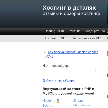
Хостинг в деталях
отзывы и обзоры хостинга
Hosting101.ru
Рейтинг
Подобрать по ц
Хостинг
VPS
Тесты скорости VPS
★
Как просканировать debian-сервер
на CVE
Найти провайдера:
Добавить провайдера
Виртуальный хостинг c PHP и
MySQL с русской поддержкой
Hoster.ru
Jino.ru
M-hoster.com
1Gb.ru