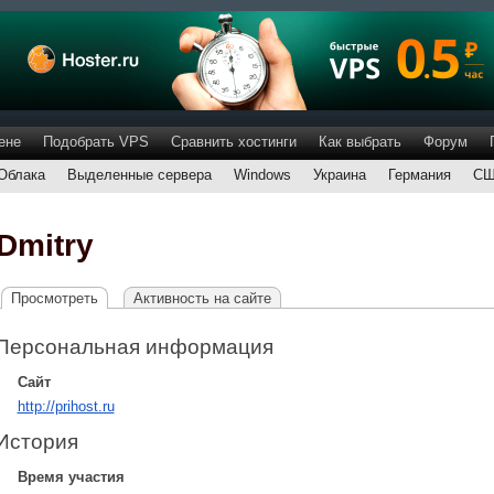
ене
Подобрать VPS
Сравнить хостинги
Как выбрать
Форум
Облака
Выделенные сервера
Windows
Украина
Германия
С
Dmitry
Просмотреть
Активность на сайте
Персональная информация
Сайт
http://prihost.ru
История
Время участия