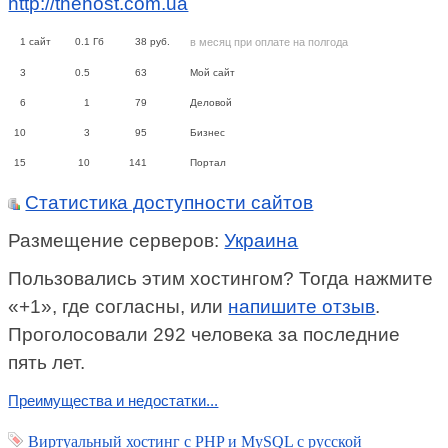
http://thehost.com.ua
1
сайт
0.1
Гб
38
руб.
в месяц при оплате на полгода
3
0.5
63
Мой сайт
6
1
79
Деловой
10
3
95
Бизнес
15
10
141
Портал
Статистика доступности сайтов
Размещение серверов:
Украина
Пользовались этим хостингом? Тогда нажмите
«+1», где согласны, или
напишите отзыв
.
Проголосовали 292 человека за последние
пять лет.
Преимущества и недостатки...
Виртуальный хостинг c PHP и MySQL с русской