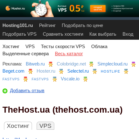
Hosting101.ru
Рейтинг
Подобрать по цене
Подобрать VPS
Сравнить хостинги
Как выбрать
Вход
Хостинг
VPS
Тесты скорости VPS
Облака
Выделенные сервера
Весь каталог
Реклама:
Bitweb.ru
Colobridge.net
Simplecloud.ru
Beget.com
Hoster.ru
Selectel.ru
HOSTLIFE
Vscale.io
FASTVPS
FASTVPS
Добавить отзыв
TheHost.ua (thehost.com.ua)
Хостинг
VPS