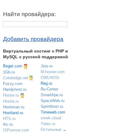
Найти провайдера:
Добавить провайдера
Виртуальный хостинг c PHP и
MySQL с русской поддержкой
Beget.com
Jino.ru
M-hoster.com
1Gb.ru
OWLHOSt
Colobridge.net
Reg.ru
Fozzy.com
Ru-Center
Handyhost.ru
SmartApe.ru
Hoster.ru
SpaceWeb.ru
Hostia.ru
Sprinthost.ru
Hostiman.ru
Timeweb.com
Hostland.ru
xorek.cloud
HTS.ru
Yutex.ru
ihc.ru
Остальные
→
ISPserver.com