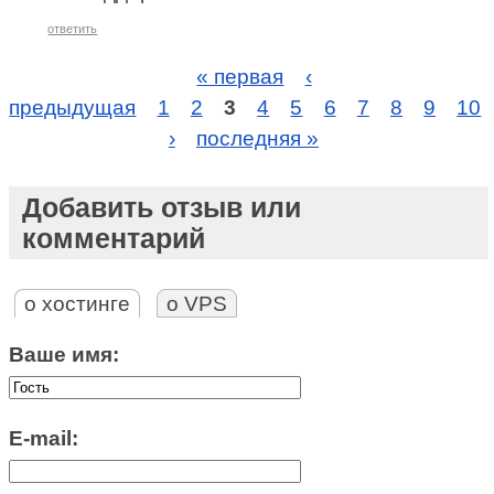
ответить
« первая
‹
предыдущая
1
2
3
4
5
6
7
8
9
10
›
последняя »
Добавить отзыв или
комментарий
о хостинге
о VPS
Ваше имя:
E-mail: