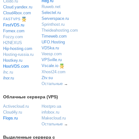
Reg.ru
Clodo.ru
Ruweb.net
Cloud.yandex.ru
Selectel.ru
Cloud4box.com
Serverspace.ru
FASTVPS
Sprinthost.ru
FirstVDS.ru
Theideahosting.com
Fornex.com
Timeweb.com
Fozzy.com
UFO.Hosting
H2NEXUS
VDSka.ru
Hip-hosting.com
Veesp.com
Hosting-russia.ru
VPSville.ru
Hostkey.ru
Vscale.io
HostVDS.com
Xhost24.com
ihc.ru
Ztv.su
ihor.ru
Остальные
→
Облачные сервера (VPS)
Activecloud.ru
Hostpro.ua
Cloud4y.ru
infobox.ru
Flops.ru
Makecloud.ru
Остальные
→
Выделенные сервера с