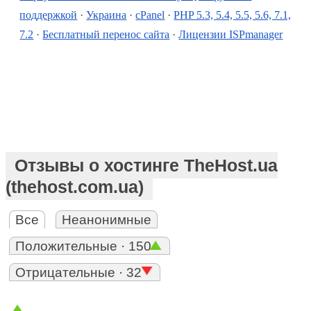
поддержкой
·
Украина
·
cPanel
·
PHP 5.3, 5.4, 5.5, 5.6, 7.1,
7.2
·
Бесплатный перенос сайта
·
Лицензии ISPmanager
Отзывы о хостинге TheHost.ua
(thehost.com.ua)
Все
Неанонимные
Положительные · 150
Отрицательные · 32