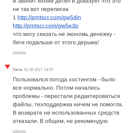
и Звонит ихний дятел и доказует что это
не так вот переписка
1
http://prntscr.com/gw5din
http://prntscr.com/gw5e3p
что могу сказать не экономь денежку -
беги подальше от этого дерьма!
ответить
Гость
16.08.2017 19:07
Пользовался погода хостингом - было
все нормально. Потом начались
проблемы - перестали редактироваться
файлы, техподдержка ничем не помогла.
В возврате не использованных средств
отказали. В общем, не рекомендую.
ответить