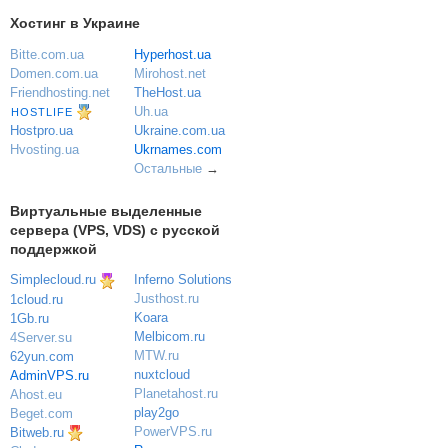
Хостинг в Украине
Bitte.com.ua
Hyperhost.ua
Domen.com.ua
Mirohost.net
Friendhosting.net
TheHost.ua
Uh.ua
HOSTLIFE
Ukraine.com.ua
Hostpro.ua
Ukrnames.com
Hvosting.ua
Остальные
→
Виртуальные выделенные
сервера (VPS, VDS) с русской
поддержкой
Simplecloud.ru
Inferno Solutions
Justhost.ru
1cloud.ru
Koara
1Gb.ru
Melbicom.ru
4Server.su
MTW.ru
62yun.com
nuxtcloud
AdminVPS.ru
Planetahost.ru
Ahost.eu
play2go
Beget.com
PowerVPS.ru
Bitweb.ru