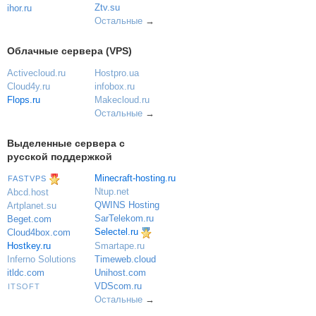
Ztv.su
ihor.ru
Остальные
→
Облачные сервера (VPS)
Activecloud.ru
Hostpro.ua
Cloud4y.ru
infobox.ru
Flops.ru
Makecloud.ru
Остальные
→
Выделенные сервера с
русской поддержкой
Minecraft-hosting.ru
FASTVPS
Ntup.net
Abcd.host
QWINS Hosting
Artplanet.su
SarTelekom.ru
Beget.com
Selectel.ru
Cloud4box.com
Hostkey.ru
Smartape.ru
Inferno Solutions
Timeweb.cloud
itldc.com
Unihost.com
VDScom.ru
ITSOFT
Остальные
→