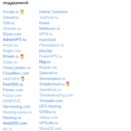
поддержкой
Vscale.io
Inferno Solutions
Justhost.ru
1cloud.ru
Koara
1Gb.ru
Melbicom.ru
4Server.su
MTW.ru
62yun.com
nuxtcloud
AdminVPS.ru
Planetahost.ru
Ahost.eu
play2go
Beget.com
PowerVPS.ru
Bitweb.ru
Reg.ru
Clodo.ru
Ruweb.net
Cloud.yandex.ru
Selectel.ru
Cloud4box.com
Serverspace.ru
FASTVPS
Simplecloud.ru
FirstVDS.ru
Sprinthost.ru
Fornex.com
Theideahosting.com
Fozzy.com
Timeweb.com
H2NEXUS
UFO.Hosting
Hip-hosting.com
VDSka.ru
Hosting-russia.ru
Veesp.com
Hostkey.ru
VPSville.ru
HostVDS.com
Xhost24.com
ihc.ru