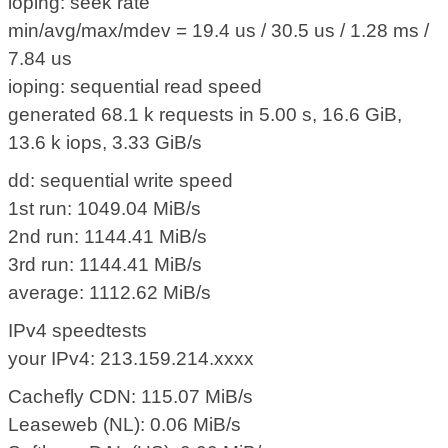
ioping: seek rate
min/avg/max/mdev = 19.4 us / 30.5 us / 1.28 ms /
7.84 us
ioping: sequential read speed
generated 68.1 k requests in 5.00 s, 16.6 GiB,
13.6 k iops, 3.33 GiB/s
dd: sequential write speed
1st run: 1049.04 MiB/s
2nd run: 1144.41 MiB/s
3rd run: 1144.41 MiB/s
average: 1112.62 MiB/s
IPv4 speedtests
your IPv4: 213.159.214.xxxx
Cachefly CDN: 115.07 MiB/s
Leaseweb (NL): 0.06 MiB/s