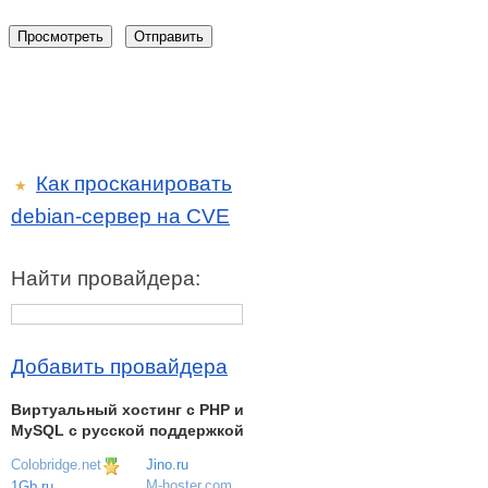
Как просканировать
★
debian-сервер на CVE
Найти провайдера:
Добавить провайдера
Виртуальный хостинг c PHP и
MySQL с русской поддержкой
Colobridge.net
Jino.ru
M-hoster.com
1Gb.ru