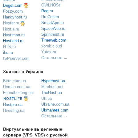
OWLHOSt
Beget.com
Reg.ru
Fozzy.com
Ru-Center
Handyhost.ru
SmartApe.ru
Hoster.ru
SpaceWeb.ru
Hostia.ru
Sprinthost.ru
Hostiman.ru
Timeweb.com
Hostland.ru
xorek.cloud
HTS.ru
Yutex.ru
ihc.ru
Остальные
→
ISPserver.com
Хостинг в Украине
Bitte.com.ua
Hyperhost.ua
Domen.com.ua
Mirohost.net
Friendhosting.net
TheHost.ua
Uh.ua
HOSTLIFE
Ukraine.com.ua
Hostpro.ua
Ukrnames.com
Hvosting.ua
Остальные
→
Виртуальные выделенные
сервера (VPS, VDS) с русской