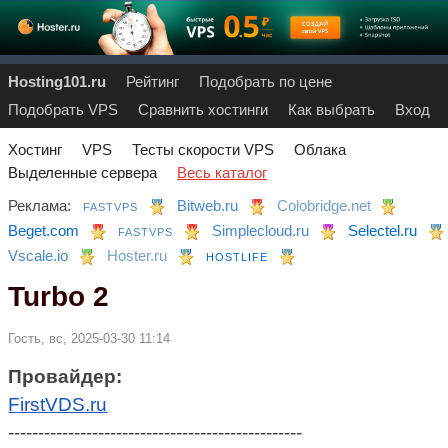
Hosting101.ru
Рейтинг
Подобрать по цене
Подобрать VPS
Сравнить хостинги
Как выбрать
Вход
Хостинг
VPS
Тесты скорости VPS
Облака
Выделенные сервера
Весь каталог
Реклама:
Bitweb.ru
Colobridge.net
FASTVPS
Beget.com
Simplecloud.ru
Selectel.ru
FASTVPS
Vscale.io
Hoster.ru
HOSTLIFE
Turbo 2
Гость, вс, 2025-03-30 11:14
Провайдер:
FirstVDS.ru
-------------------------------------------------