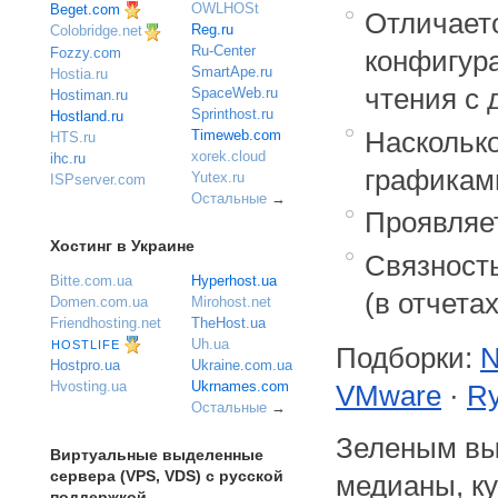
OWLHOSt
Beget.com
Отличаетс
Reg.ru
Colobridge.net
Ru-Center
Fozzy.com
конфигур
SmartApe.ru
Hostia.ru
чтения с 
SpaceWeb.ru
Hostiman.ru
Sprinthost.ru
Hostland.ru
Насколько
Timeweb.com
HTS.ru
xorek.cloud
ihc.ru
графика
Yutex.ru
ISPserver.com
Остальные
→
Проявляе
Хостинг в Украине
Связность
Bitte.com.ua
Hyperhost.ua
(в отчетах
Domen.com.ua
Mirohost.net
Friendhosting.net
TheHost.ua
Uh.ua
HOSTLIFE
Подборки:
N
Ukraine.com.ua
Hostpro.ua
Ukrnames.com
Hvosting.ua
VMware
·
Ry
Остальные
→
Зеленым в
Виртуальные выделенные
сервера (VPS, VDS) с русской
медианы, к
поддержкой