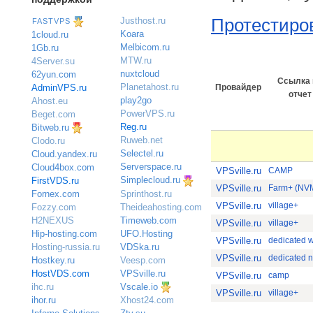
Протестиро
Justhost.ru
FASTVPS
Koara
1cloud.ru
Melbicom.ru
1Gb.ru
MTW.ru
4Server.su
nuxtcloud
62yun.com
Ссылка 
Planetahost.ru
AdminVPS.ru
Провайдер
отчет
play2go
Ahost.eu
PowerVPS.ru
Beget.com
Reg.ru
Bitweb.ru
Ruweb.net
Clodo.ru
Selectel.ru
Cloud.yandex.ru
Serverspace.ru
Cloud4box.com
VPSville.ru
CAMP
Simplecloud.ru
FirstVDS.ru
VPSville.ru
Farm+ (NV
Sprinthost.ru
Fornex.com
VPSville.ru
village+
Theideahosting.com
Fozzy.com
Timeweb.com
H2NEXUS
VPSville.ru
village+
UFO.Hosting
Hip-hosting.com
VPSville.ru
VDSka.ru
Hosting-russia.ru
VPSville.ru
Veesp.com
Hostkey.ru
VPSville.ru
HostVDS.com
VPSville.ru
camp
Vscale.io
ihc.ru
VPSville.ru
village+
ihor.ru
Xhost24.com