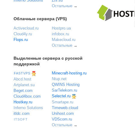
Inferno Solutions
Ztv.su
Остальные
→
Облачные сервера (VPS)
Activecloud.ru
Hostpro.ua
Cloud4y.ru
infobox.ru
Flops.ru
Makecloud.ru
Остальные
→
Выделенные сервера с русской
поддержкой
Minecraft-hosting.ru
FASTVPS
Ntup.net
Abcd.host
QWINS Hosting
Artplanet.su
SarTelekom.ru
Beget.com
Selectel.ru
Cloud4box.com
Hostkey.ru
Smartape.ru
Inferno Solutions
Timeweb.cloud
itldc.com
Unihost.com
VDScom.ru
ITSOFT
Остальные
→