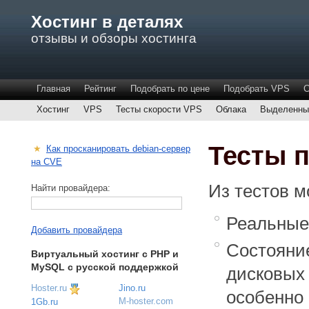
Хостинг в деталях
отзывы и обзоры хостинга
Главная
Рейтинг
Подобрать по цене
Подобрать VPS
С
Хостинг
VPS
Тесты скорости VPS
Облака
Выделенны
Тесты п
★
Как просканировать debian-сервер
на CVE
Из тестов м
Найти провайдера:
Реальные
Добавить провайдера
Состояние
Виртуальный хостинг c PHP и
MySQL с русской поддержкой
дисковых 
Hoster.ru
Jino.ru
особенно 
M-hoster.com
1Gb.ru