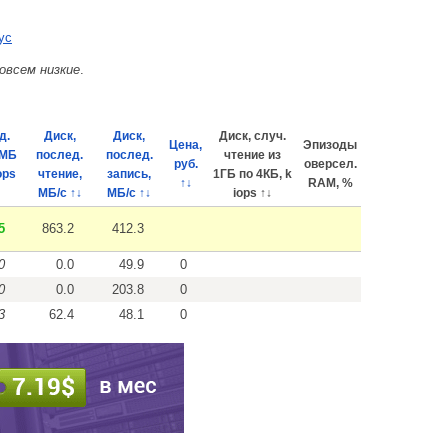
yc
овсем низкие
.
д.
Диск,
Диск,
Диск, случ.
Цена,
Эпизоды
4МБ
послед.
послед.
чтение из
руб.
оверсел.
ops
чтение,
запись,
1ГБ по 4КБ, k
↑↓
RAM, %
МБ/с ↑↓
МБ/с ↑↓
iops ↑↓
5
863.2
412.3
0
0.0
49.9
0
0
0.0
203.8
0
3
62.4
48.1
0