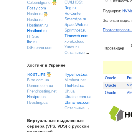
Связность с
OWLHOSt
Colobridge.net
Reg.ru
Fozzy.com
Подборки:
NVMe
Ru-Center
Hoster.ru
SmartApe.ru
Hostia.ru
Зеленым выде
SpaceWeb.ru
Hostiman.ru
Протестировать
Sprinthost.ru
Hostland.ru
Timeweb.com
HTS.ru
xorek.cloud
ihc.ru
Yutex.ru
ISPserver.com
Провайдер
Остальные
→
Хостинг в Украине
Hyperhost.ua
HOSTLIFE
Oracle
Mirohost.net
Bitte.com.ua
Oracle
TheHost.ua
Domen.com.ua
Uh.ua
Friendhosting.net
Oracle
Ukraine.com.ua
Hostpro.ua
Ukrnames.com
Hvosting.ua
Остальные
→
Виртуальные выделенные
сервера (VPS, VDS) с русской
поддержкой