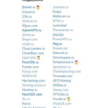
Bitweb.ru
Justhost.ru
Koara
1cloud.ru
Melbicom.ru
1Gb.ru
MTW.ru
4Server.su
nuxtcloud
62yun.com
Planetahost.ru
AdminVPS.ru
play2go
Ahost.eu
PowerVPS.ru
Beget.com
Reg.ru
Clodo.ru
Ruweb.net
Cloud.yandex.ru
Selectel.ru
Cloud4box.com
Serverspace.ru
FASTVPS
Simplecloud.ru
FirstVDS.ru
Sprinthost.ru
Fornex.com
Theideahosting.com
Fozzy.com
Timeweb.com
H2NEXUS
UFO.Hosting
Hip-hosting.com
VDSka.ru
Hosting-russia.ru
Veesp.com
Hostkey.ru
VPSville.ru
HostVDS.com
Vscale.io
ihc.ru
ihor.ru
Xhost24.com