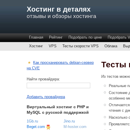
Хостинг в деталях
отзывы и обзоры хостинга
Главная
Рейтинг
Подобрать по цене
Подобрать 
Хостинг
VPS
Тесты скорости VPS
Облака
Выд
Тесты 
★
Как просканировать debian-сервер
на CVE
Из тестов можно
Найти провайдера:
Реальные п
Состояние 
Добавить провайдера
особенно ме
Отличается
Виртуальный хостинг c PHP и
чтения с ди
MySQL с русской поддержкой
Насколько 
1Gb.ru
Jino.ru
Проявляетс
Beget.com
M-hoster.com