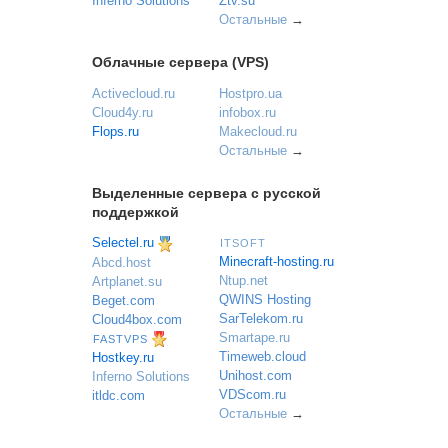
Inferno Solutions
Ztv.su
Остальные
→
Облачные сервера (VPS)
Activecloud.ru
Hostpro.ua
Cloud4y.ru
infobox.ru
Flops.ru
Makecloud.ru
Остальные
→
Выделенные сервера с русской
поддержкой
Selectel.ru
ITSOFT
Minecraft-hosting.ru
Abcd.host
Ntup.net
Artplanet.su
QWINS Hosting
Beget.com
SarTelekom.ru
Cloud4box.com
Smartape.ru
FASTVPS
Timeweb.cloud
Hostkey.ru
Unihost.com
Inferno Solutions
VDScom.ru
itldc.com
Остальные
→