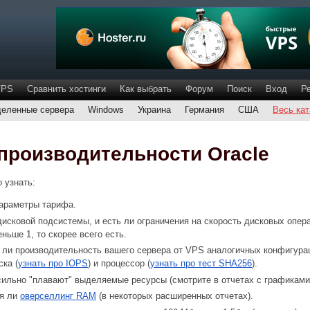
VPS
Сравнить хостинги
Как выбрать
Форум
Поиск
Вход
Р
еленные сервера
Windows
Украина
Германия
США
Весь кат
производительности Oracle
 узнать:
араметры тарифа.
дисковой подсистемы, и есть ли ограничения на скорость дисковых опер
ньше 1, то скорее всего есть.
 ли производительность вашего сервера от VPS аналогичных конфигура
ска (
узнать про IOPS
) и процессор (
узнать про тест SHA256
).
сильно "плавают" выделяемые ресурсы (смотрите в отчетах с графикам
я ли
оверселлинг RAM
(в некоторых расширенных отчетах).