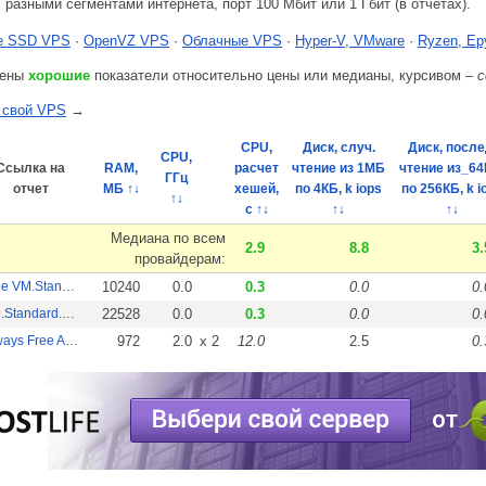
 разными сегментами интернета, порт 100 Мбит или 1 Гбит (в отчетах).
 SSD VPS
·
OpenVZ VPS
·
Облачные VPS
·
Hyper-V, VMware
·
Ryzen, Ep
лены
хорошие
показатели относительно цены или медианы, курсивом –
с
 свой VPS
→
CPU,
Диск, случ.
Диск, после
CPU,
Ссылка на
RAM,
расчет
чтение из 1МБ
чтение из_6
ГГц
отчет
МБ ↑↓
хешей,
по 4КБ, k iops
по 256КБ, k i
↑↓
с ↑↓
↑↓
↑↓
Медиана по всем
2.9
8.8
3.
провайдерам:
Free VM.Standard.A1.Flex
10240
0.0
0.3
0.0
0.
VM.Standard.A1.Flex (4CPU 24RAM)
22528
0.0
0.3
0.0
0.
Always Free AMD EPYC
972
2.0
x 2
12.0
2.5
0.