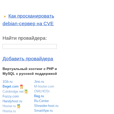
Как просканировать
★
debian-сервер на CVE
Найти провайдера:
Добавить провайдера
Виртуальный хостинг c PHP и
MySQL с русской поддержкой
1Gb.ru
Jino.ru
Beget.com
M-hoster.com
OWLHOSt
Colobridge.net
Reg.ru
Fozzy.com
Ru-Center
Handyhost.ru
Shneider-host.ru
Hoster.ru
SmartApe.ru
Hostia.ru