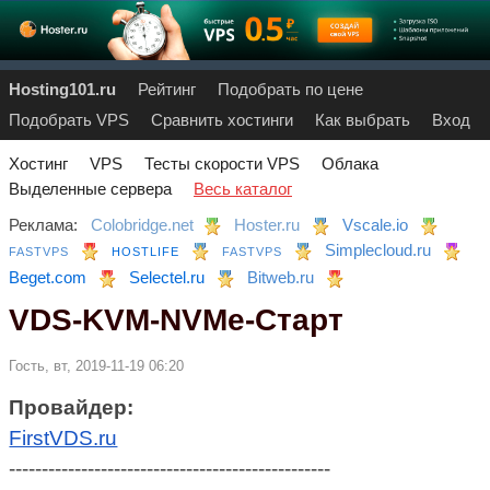
Hosting101.ru
Рейтинг
Подобрать по цене
Подобрать VPS
Сравнить хостинги
Как выбрать
Вход
Хостинг
VPS
Тесты скорости VPS
Облака
Выделенные сервера
Весь каталог
Реклама:
Colobridge.net
Hoster.ru
Vscale.io
Simplecloud.ru
FASTVPS
HOSTLIFE
FASTVPS
Beget.com
Selectel.ru
Bitweb.ru
VDS-KVM-NVMe-Старт
Гость, вт, 2019-11-19 06:20
Провайдер:
FirstVDS.ru
-------------------------------------------------