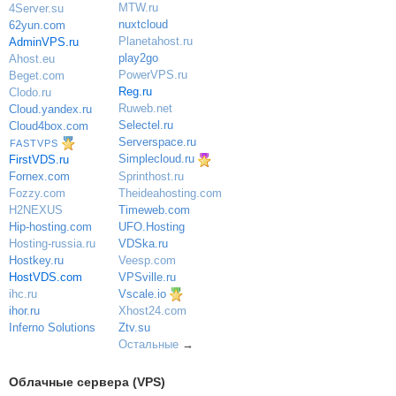
MTW.ru
4Server.su
nuxtcloud
62yun.com
Planetahost.ru
AdminVPS.ru
play2go
Ahost.eu
PowerVPS.ru
Beget.com
Reg.ru
Clodo.ru
Ruweb.net
Cloud.yandex.ru
Selectel.ru
Cloud4box.com
Serverspace.ru
FASTVPS
Simplecloud.ru
FirstVDS.ru
Sprinthost.ru
Fornex.com
Theideahosting.com
Fozzy.com
Timeweb.com
H2NEXUS
UFO.Hosting
Hip-hosting.com
VDSka.ru
Hosting-russia.ru
Veesp.com
Hostkey.ru
VPSville.ru
HostVDS.com
Vscale.io
ihc.ru
ihor.ru
Xhost24.com
Inferno Solutions
Ztv.su
Остальные
→
Облачные сервера (VPS)