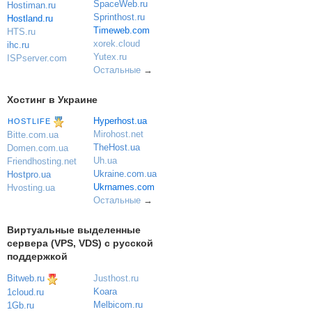
SpaceWeb.ru
Hostiman.ru
Sprinthost.ru
Hostland.ru
Timeweb.com
HTS.ru
xorek.cloud
ihc.ru
Yutex.ru
ISPserver.com
Остальные
→
Хостинг в Украине
Hyperhost.ua
HOSTLIFE
Mirohost.net
Bitte.com.ua
TheHost.ua
Domen.com.ua
Uh.ua
Friendhosting.net
Ukraine.com.ua
Hostpro.ua
Ukrnames.com
Hvosting.ua
Остальные
→
Виртуальные выделенные
сервера (VPS, VDS) с русской
поддержкой
Bitweb.ru
Justhost.ru
Koara
1cloud.ru
Melbicom.ru
1Gb.ru