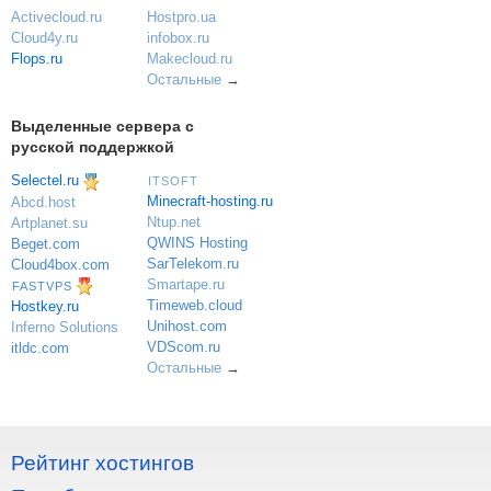
Activecloud.ru
Hostpro.ua
Cloud4y.ru
infobox.ru
Flops.ru
Makecloud.ru
Остальные
→
Выделенные сервера с
русской поддержкой
Selectel.ru
ITSOFT
Minecraft-hosting.ru
Abcd.host
Ntup.net
Artplanet.su
QWINS Hosting
Beget.com
SarTelekom.ru
Cloud4box.com
Smartape.ru
FASTVPS
Timeweb.cloud
Hostkey.ru
Unihost.com
Inferno Solutions
VDScom.ru
itldc.com
Остальные
→
Рейтинг хостингов