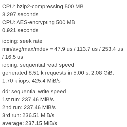
CPU: bzip2-compressing 500 MB
3.297 seconds
CPU: AES-encrypting 500 MB
0.921 seconds
ioping: seek rate
min/avg/max/mdev = 47.9 us / 113.7 us / 253.4 us
/ 16.5 us
ioping: sequential read speed
generated 8.51 k requests in 5.00 s, 2.08 GiB,
1.70 k iops, 425.4 MiB/s
dd: sequential write speed
1st run: 237.46 MiB/s
2nd run: 237.46 MiB/s
3rd run: 236.51 MiB/s
average: 237.15 MiB/s