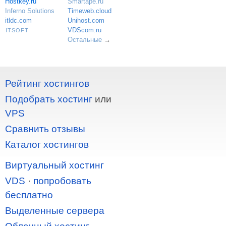
Hostkey.ru
Smartape.ru
Inferno Solutions
Timeweb.cloud
itldc.com
Unihost.com
VDScom.ru
ITSOFT
Остальные
→
Рейтинг хостингов
Подобрать хостинг
или
VPS
Сравнить отзывы
Каталог хостингов
Виртуальный хостинг
VDS
·
попробовать
бесплатно
Выделенные сервера