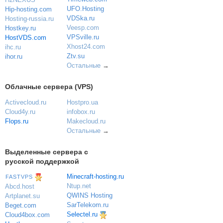
UFO.Hosting
Hip-hosting.com
VDSka.ru
Hosting-russia.ru
Veesp.com
Hostkey.ru
VPSville.ru
HostVDS.com
Xhost24.com
ihc.ru
Ztv.su
ihor.ru
Остальные
→
Облачные сервера (VPS)
Activecloud.ru
Hostpro.ua
Cloud4y.ru
infobox.ru
Flops.ru
Makecloud.ru
Остальные
→
Выделенные сервера с
русской поддержкой
Minecraft-hosting.ru
FASTVPS
Ntup.net
Abcd.host
QWINS Hosting
Artplanet.su
SarTelekom.ru
Beget.com
Selectel.ru
Cloud4box.com