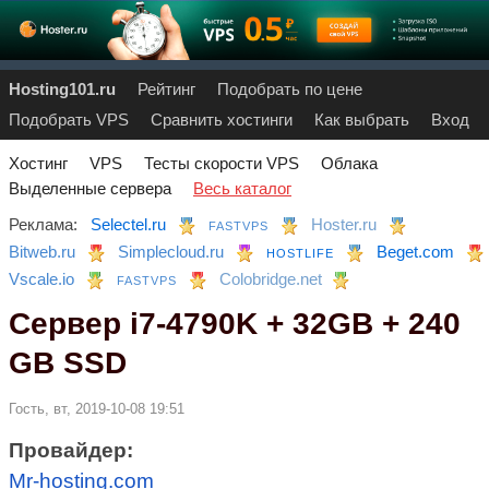
Hosting101.ru
Рейтинг
Подобрать по цене
Подобрать VPS
Сравнить хостинги
Как выбрать
Вход
Хостинг
VPS
Тесты скорости VPS
Облака
Выделенные сервера
Весь каталог
Реклама:
Selectel.ru
Hoster.ru
FASTVPS
Bitweb.ru
Simplecloud.ru
Beget.com
HOSTLIFE
Vscale.io
Colobridge.net
FASTVPS
Сервер i7-4790K + 32GB + 240
GB SSD
Гость, вт, 2019-10-08 19:51
Провайдер:
Mr-hosting.com