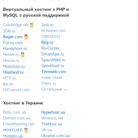
Виртуальный хостинг c PHP и
MySQL с русской поддержкой
Colobridge.net
Jino.ru
M-hoster.com
1Gb.ru
OWLHOSt
Beget.com
Reg.ru
Fozzy.com
Ru-Center
Handyhost.ru
SmartApe.ru
Hoster.ru
SpaceWeb.ru
Hostia.ru
Sprinthost.ru
Hostiman.ru
Timeweb.com
Hostland.ru
xorek.cloud
HTS.ru
Yutex.ru
ihc.ru
Остальные
→
ISPserver.com
Хостинг в Украине
Bitte.com.ua
Hyperhost.ua
Domen.com.ua
Mirohost.net
Friendhosting.net
TheHost.ua
Uh.ua
HOSTLIFE
Ukraine.com.ua
Hostpro.ua