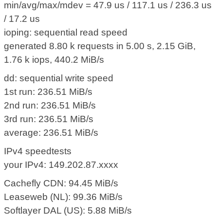
min/avg/max/mdev = 47.9 us / 117.1 us / 236.3 us
/ 17.2 us
ioping: sequential read speed
generated 8.80 k requests in 5.00 s, 2.15 GiB,
1.76 k iops, 440.2 MiB/s
dd: sequential write speed
1st run: 236.51 MiB/s
2nd run: 236.51 MiB/s
3rd run: 236.51 MiB/s
average: 236.51 MiB/s
IPv4 speedtests
your IPv4: 149.202.87.xxxx
Cachefly CDN: 94.45 MiB/s
Leaseweb (NL): 99.36 MiB/s
Softlayer DAL (US): 5.88 MiB/s