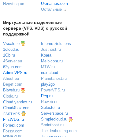
Ukrnames.com
Hvosting.ua
Остальные
→
Виртуальные выделенные
сервера (VPS, VDS) с русской
поддержкой
Vscale.io
Inferno Solutions
Justhost.ru
1cloud.ru
Koara
1Gb.ru
Melbicom.ru
4Server.su
MTW.ru
62yun.com
nuxtcloud
AdminVPS.ru
Planetahost.ru
Ahost.eu
play2go
Beget.com
PowerVPS.ru
Bitweb.ru
Reg.ru
Clodo.ru
Ruweb.net
Cloud.yandex.ru
Selectel.ru
Cloud4box.com
Serverspace.ru
FASTVPS
Simplecloud.ru
FirstVDS.ru
Sprinthost.ru
Fornex.com
Theideahosting.com
Fozzy.com
Timeweb.com
H2NEXUS