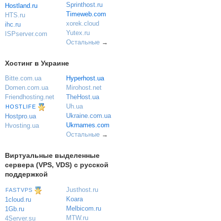
Sprinthost.ru
Hostland.ru
Timeweb.com
HTS.ru
xorek.cloud
ihc.ru
Yutex.ru
ISPserver.com
Остальные
→
Хостинг в Украине
Bitte.com.ua
Hyperhost.ua
Domen.com.ua
Mirohost.net
Friendhosting.net
TheHost.ua
Uh.ua
HOSTLIFE
Ukraine.com.ua
Hostpro.ua
Ukrnames.com
Hvosting.ua
Остальные
→
Виртуальные выделенные
сервера (VPS, VDS) с русской
поддержкой
Justhost.ru
FASTVPS
Koara
1cloud.ru
Melbicom.ru
1Gb.ru
MTW.ru
4Server.su