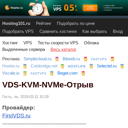
Hosting101.ru
Рейтинг
Подобрать по цене
Подобрать VPS
Сравнить хостинги
Как выбрать
Вход
Хостинг
VPS
Тесты скорости VPS
Облака
Выделенные сервера
Весь каталог
Реклама:
Simplecloud.ru
Bitweb.ru
FASTVPS
Hoster.ru
Colobridge.net
Selectel.ru
HOSTLIFE
Vscale.io
Beget.com
FASTVPS
VDS-KVM-NVMe-Отрыв
Гость, пн, 2019-03-11 10:29
Провайдер:
FirstVDS.ru
-------------------------------------------------