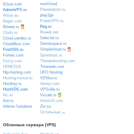
nuxtcloud
62yun.com
Planetahost.ru
AdminVPS.ru
play2go
Ahost.eu
PowerVPS.ru
Beget.com
Reg.ru
Bitweb.ru
Ruweb.net
Clodo.ru
Selectel.ru
Cloud.yandex.ru
Serverspace.ru
Cloud4box.com
Simplecloud.ru
FirstVDS.ru
Sprinthost.ru
Fornex.com
Theideahosting.com
Fozzy.com
Timeweb.com
H2NEXUS
UFO.Hosting
Hip-hosting.com
VDSka.ru
Hosting-russia.ru
Veesp.com
Hostkey.ru
VPSville.ru
HostVDS.com
Vscale.io
ihc.ru
ihor.ru
Xhost24.com
Inferno Solutions
Ztv.su
Остальные
→
Облачные сервера (VPS)