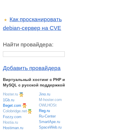
Как просканировать
★
debian-сервер на CVE
Найти провайдера:
Добавить провайдера
Виртуальный хостинг c PHP и
MySQL с русской поддержкой
Hoster.ru
Jino.ru
M-hoster.com
1Gb.ru
OWLHOSt
Beget.com
Reg.ru
Colobridge.net
Ru-Center
Fozzy.com
SmartApe.ru
Hostia.ru
SpaceWeb.ru
Hostiman.ru