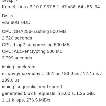
Swap: -
Kernel: Linux 3.10.0-957.5.1.el7.x86_64 x86_64
Disks:
vda 60G HDD
CPU: SHA256-hashing 500 MB
2.720 seconds
CPU: bzip2-compressing 500 MB
CPU: AES-encrypting 500 MB
3.799 seconds
ioping: seek rate
min/avg/max/mdev = 45.1 us / 89.9 us / 12.4 ms /
189.6 us
ioping: sequential read speed
generated 5.53 k requests in 5.00 s, 1.35 GiB,
1.11 k iops, 276.5 MiB/s