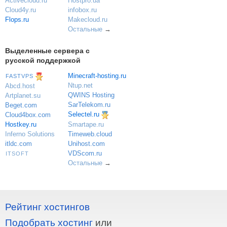
Activecloud.ru
Hostpro.ua
Cloud4y.ru
infobox.ru
Flops.ru
Makecloud.ru
Остальные
→
Выделенные сервера с
русской поддержкой
Minecraft-hosting.ru
FASTVPS
Ntup.net
Abcd.host
QWINS Hosting
Artplanet.su
SarTelekom.ru
Beget.com
Selectel.ru
Cloud4box.com
Hostkey.ru
Smartape.ru
Inferno Solutions
Timeweb.cloud
itldc.com
Unihost.com
VDScom.ru
ITSOFT
Остальные
→
Рейтинг хостингов
Подобрать хостинг
или