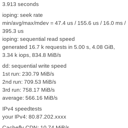
3.913 seconds
ioping: seek rate
min/avg/max/mdev = 47.4 us / 155.6 us / 16.0 ms /
395.3 us
ioping: sequential read speed
generated 16.7 k requests in 5.00 s, 4.08 GiB,
3.34 k iops, 834.8 MiB/s
dd: sequential write speed
1st run: 230.79 MiB/s
2nd run: 709.53 MiB/s
3rd run: 758.17 MiB/s
average: 566.16 MiB/s
IPv4 speedtests
your IPv4: 80.87.202.xxxx
Cachefly CDN: 10.74 MiB/s