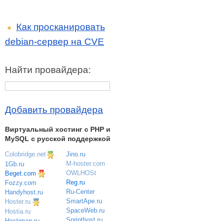
Как просканировать
★
debian-сервер на CVE
Найти провайдера:
Добавить провайдера
Виртуальный хостинг c PHP и
MySQL с русской поддержкой
Colobridge.net
Jino.ru
M-hoster.com
1Gb.ru
OWLHOSt
Beget.com
Reg.ru
Fozzy.com
Ru-Center
Handyhost.ru
SmartApe.ru
Hoster.ru
SpaceWeb.ru
Hostia.ru
Sprinthost.ru
Hostiman.ru