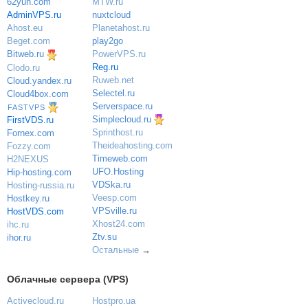
MTW.ru
62yun.com
nuxtcloud
AdminVPS.ru
Planetahost.ru
Ahost.eu
play2go
Beget.com
PowerVPS.ru
Bitweb.ru
Reg.ru
Clodo.ru
Ruweb.net
Cloud.yandex.ru
Selectel.ru
Cloud4box.com
Serverspace.ru
FASTVPS
Simplecloud.ru
FirstVDS.ru
Sprinthost.ru
Fornex.com
Theideahosting.com
Fozzy.com
Timeweb.com
H2NEXUS
UFO.Hosting
Hip-hosting.com
VDSka.ru
Hosting-russia.ru
Veesp.com
Hostkey.ru
VPSville.ru
HostVDS.com
Xhost24.com
ihc.ru
Ztv.su
ihor.ru
Остальные
→
Облачные сервера (VPS)
Activecloud.ru
Hostpro.ua