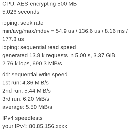
CPU: AES-encrypting 500 MB
5.026 seconds
ioping: seek rate
min/avg/max/mdev = 54.9 us / 136.6 us / 8.16 ms /
177.8 us
ioping: sequential read speed
generated 13.8 k requests in 5.00 s, 3.37 GiB,
2.76 k iops, 690.3 MiB/s
dd: sequential write speed
1st run: 4.86 MiB/s
2nd run: 5.44 MiB/s
3rd run: 6.20 MiB/s
average: 5.50 MiB/s
IPv4 speedtests
your IPv4: 80.85.156.xxxx