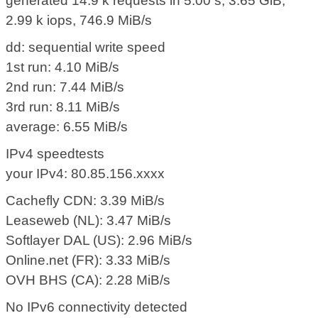
generated 14.9 k requests in 5.00 s, 3.65 GiB,
2.99 k iops, 746.9 MiB/s
dd: sequential write speed
1st run: 4.10 MiB/s
2nd run: 7.44 MiB/s
3rd run: 8.11 MiB/s
average: 6.55 MiB/s
IPv4 speedtests
your IPv4: 80.85.156.xxxx
Cachefly CDN: 3.39 MiB/s
Leaseweb (NL): 3.47 MiB/s
Softlayer DAL (US): 2.96 MiB/s
Online.net (FR): 3.33 MiB/s
OVH BHS (CA): 2.28 MiB/s
No IPv6 connectivity detected