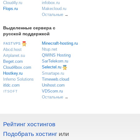
Cloud4y.ru
infobox.ru
Flops.ru
Makecloud.ru
Остальные
→
Выделенные сервера с
русской поддержкой
Minecraft-hosting.ru
FASTVPS
Ntup.net
Abcd.host
QWINS Hosting
Artplanet.su
SarTelekom.ru
Beget.com
Selectel.ru
Cloud4box.com
Hostkey.ru
Smartape.ru
Inferno Solutions
Timeweb.cloud
itldc.com
Unihost.com
VDScom.ru
ITSOFT
Остальные
→
Рейтинг хостингов
Подобрать хостинг
или