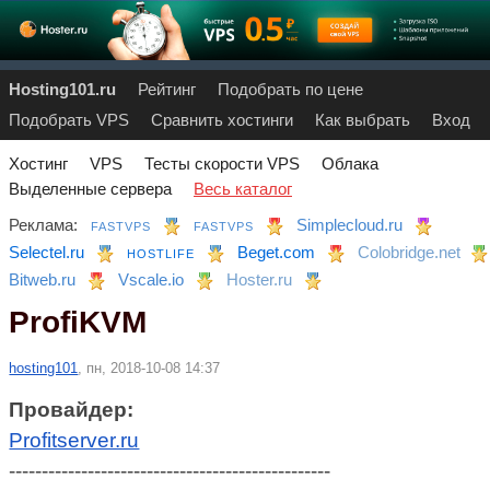
Hosting101.ru
Рейтинг
Подобрать по цене
Подобрать VPS
Сравнить хостинги
Как выбрать
Вход
Хостинг
VPS
Тесты скорости VPS
Облака
Выделенные сервера
Весь каталог
Реклама:
Simplecloud.ru
FASTVPS
FASTVPS
Selectel.ru
Beget.com
Colobridge.net
HOSTLIFE
Bitweb.ru
Vscale.io
Hoster.ru
ProfiKVM
hosting101
, пн, 2018-10-08 14:37
Провайдер:
Profitserver.ru
-------------------------------------------------