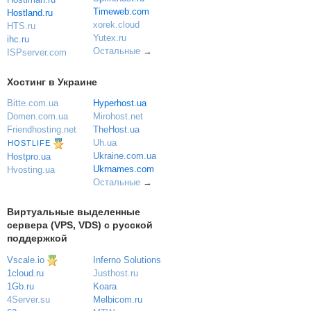
Timeweb.com
Hostland.ru
xorek.cloud
HTS.ru
Yutex.ru
ihc.ru
Остальные
→
ISPserver.com
Хостинг в Украине
Bitte.com.ua
Hyperhost.ua
Domen.com.ua
Mirohost.net
Friendhosting.net
TheHost.ua
Uh.ua
HOSTLIFE
Ukraine.com.ua
Hostpro.ua
Ukrnames.com
Hvosting.ua
Остальные
→
Виртуальные выделенные
сервера (VPS, VDS) с русской
поддержкой
Vscale.io
Inferno Solutions
Justhost.ru
1cloud.ru
Koara
1Gb.ru
Melbicom.ru
4Server.su