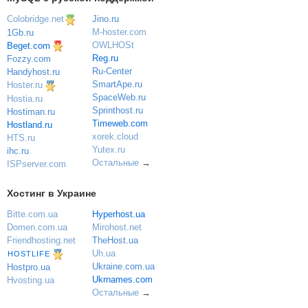
Colobridge.net
Jino.ru
M-hoster.com
1Gb.ru
OWLHOSt
Beget.com
Reg.ru
Fozzy.com
Ru-Center
Handyhost.ru
SmartApe.ru
Hoster.ru
SpaceWeb.ru
Hostia.ru
Sprinthost.ru
Hostiman.ru
Timeweb.com
Hostland.ru
xorek.cloud
HTS.ru
Yutex.ru
ihc.ru
Остальные
→
ISPserver.com
Хостинг в Украине
Bitte.com.ua
Hyperhost.ua
Domen.com.ua
Mirohost.net
Friendhosting.net
TheHost.ua
Uh.ua
HOSTLIFE
Ukraine.com.ua
Hostpro.ua
Ukrnames.com
Hvosting.ua
Остальные
→