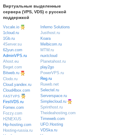
Виртуальные выделенные
сервера (VPS, VDS) с русской
поддержкой
Vscale.io
Inferno Solutions
Justhost.ru
1cloud.ru
Koara
1Gb.ru
Melbicom.ru
4Server.su
MTW.ru
62yun.com
nuxtcloud
AdminVPS.ru
Planetahost.ru
Ahost.eu
play2go
Beget.com
PowerVPS.ru
Bitweb.ru
Reg.ru
Clodo.ru
Ruweb.net
Cloud.yandex.ru
Selectel.ru
Cloud4box.com
Serverspace.ru
FASTVPS
Simplecloud.ru
FirstVDS.ru
Sprinthost.ru
Fornex.com
Theideahosting.com
Fozzy.com
Timeweb.com
H2NEXUS
UFO.Hosting
Hip-hosting.com
VDSka.ru
Hosting-russia.ru