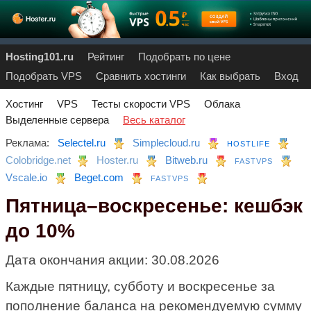
Hosting101.ru
Рейтинг
Подобрать по цене
Подобрать VPS
Сравнить хостинги
Как выбрать
Вход
Хостинг
VPS
Тесты скорости VPS
Облака
Выделенные сервера
Весь каталог
Реклама:
Selectel.ru
Simplecloud.ru
HOSTLIFE
Colobridge.net
Hoster.ru
Bitweb.ru
FASTVPS
Vscale.io
Beget.com
FASTVPS
Пятница–воскресенье: кешбэк
до 10%
Дата окончания акции:
30.08.2026
Каждые пятницу, субботу и воскресенье за
пополнение баланса на рекомендуемую сумму