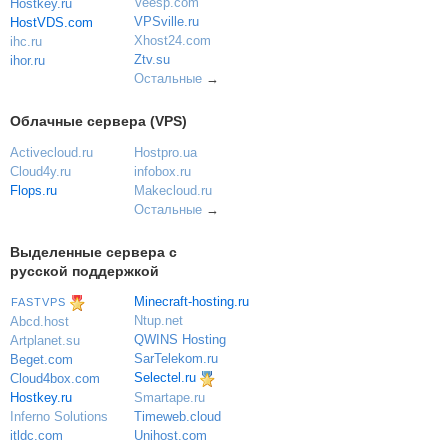
Veesp.com
Hostkey.ru
VPSville.ru
HostVDS.com
Xhost24.com
ihc.ru
Ztv.su
ihor.ru
Остальные
→
Облачные сервера (VPS)
Activecloud.ru
Hostpro.ua
Cloud4y.ru
infobox.ru
Flops.ru
Makecloud.ru
Остальные
→
Выделенные сервера с
русской поддержкой
Minecraft-hosting.ru
FASTVPS
Ntup.net
Abcd.host
QWINS Hosting
Artplanet.su
SarTelekom.ru
Beget.com
Selectel.ru
Cloud4box.com
Hostkey.ru
Smartape.ru
Inferno Solutions
Timeweb.cloud
itldc.com
Unihost.com