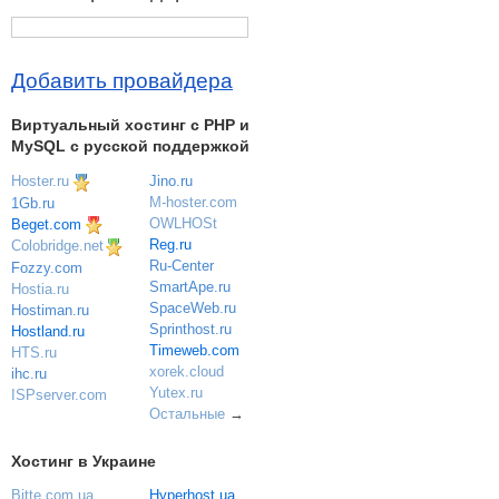
Добавить провайдера
Виртуальный хостинг c PHP и
MySQL с русской поддержкой
Hoster.ru
Jino.ru
M-hoster.com
1Gb.ru
OWLHOSt
Beget.com
Reg.ru
Colobridge.net
Ru-Center
Fozzy.com
SmartApe.ru
Hostia.ru
SpaceWeb.ru
Hostiman.ru
Sprinthost.ru
Hostland.ru
Timeweb.com
HTS.ru
xorek.cloud
ihc.ru
Yutex.ru
ISPserver.com
Остальные
→
Хостинг в Украине
Bitte.com.ua
Hyperhost.ua