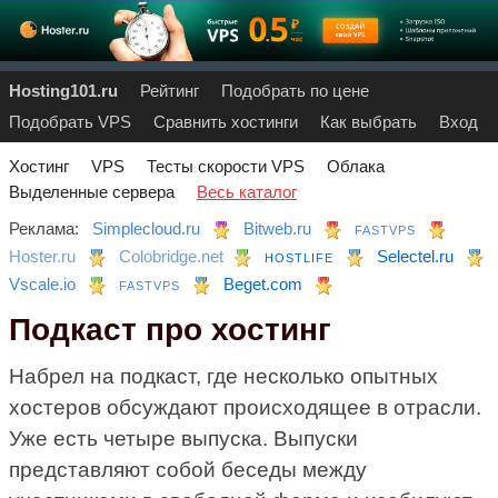
Hosting101.ru
Рейтинг
Подобрать по цене
Подобрать VPS
Сравнить хостинги
Как выбрать
Вход
Хостинг
VPS
Тесты скорости VPS
Облака
Выделенные сервера
Весь каталог
Реклама:
Simplecloud.ru
Bitweb.ru
FASTVPS
Hoster.ru
Colobridge.net
Selectel.ru
HOSTLIFE
Vscale.io
Beget.com
FASTVPS
Подкаст про хостинг
Набрел на подкаст, где несколько опытных
хостеров обсуждают происходящее в отрасли.
Уже есть четыре выпуска. Выпуски
представляют собой беседы между