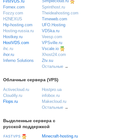
Simplecloud.ru
FirstVDS.ru
Sprinthost.ru
Fornex.com
Theideahosting.com
Fozzy.com
Timeweb.com
H2NEXUS
UFO.Hosting
Hip-hosting.com
VDSka.ru
Hosting-russia.ru
Veesp.com
Hostkey.ru
VPSville.ru
HostVDS.com
Vscale.io
ihc.ru
ihor.ru
Xhost24.com
Inferno Solutions
Ztv.su
Остальные
→
Облачные сервера (VPS)
Activecloud.ru
Hostpro.ua
Cloud4y.ru
infobox.ru
Flops.ru
Makecloud.ru
Остальные
→
Выделенные сервера с
русской поддержкой
Minecraft-hosting.ru
FASTVPS