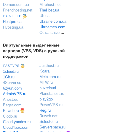
Domen.com.ua
Mirohost.net
Friendhosting.net
TheHost.ua
Uh.ua
HOSTLIFE
Ukraine.com.ua
Hostpro.ua
Ukrnames.com
Hvosting.ua
Остальные
→
Виртуальные выделенные
сервера (VPS, VDS) с русской
поддержкой
Justhost.ru
FASTVPS
Koara
1cloud.ru
Melbicom.ru
1Gb.ru
MTW.ru
4Server.su
nuxtcloud
62yun.com
Planetahost.ru
AdminVPS.ru
play2go
Ahost.eu
PowerVPS.ru
Beget.com
Reg.ru
Bitweb.ru
Ruweb.net
Clodo.ru
Selectel.ru
Cloud.yandex.ru
Serverspace.ru
Cloud4box.com