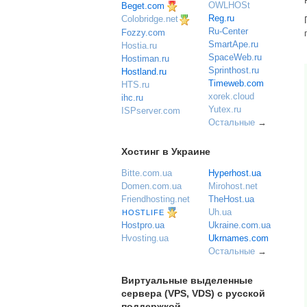
OWLHOSt
Beget.com
Reg.ru
Colobridge.net
Ru-Center
Fozzy.com
SmartApe.ru
Hostia.ru
SpaceWeb.ru
Hostiman.ru
Sprinthost.ru
Hostland.ru
Timeweb.com
HTS.ru
xorek.cloud
ihc.ru
Yutex.ru
ISPserver.com
Остальные
→
Хостинг в Украине
Bitte.com.ua
Hyperhost.ua
Domen.com.ua
Mirohost.net
Friendhosting.net
TheHost.ua
Uh.ua
HOSTLIFE
Ukraine.com.ua
Hostpro.ua
Ukrnames.com
Hvosting.ua
Остальные
→
Виртуальные выделенные
сервера (VPS, VDS) с русской
поддержкой