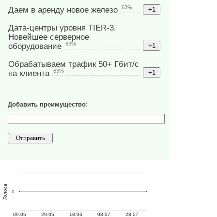
63%
Даем в аренду новое железо
Дата-центры уровня TIER-3.
Новейшее серверное
63%
оборудование
Обрабатываем трафик 50+ Гбит/с
63%
на клиента
Добавить преимущество:
Голоса
0
09.05
29.05
18.06
08.07
28.07