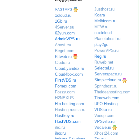
Justhost.ru
FASTVPS
Koara
1cloud.ru
Melbicom.ru
1Gb.ru
MTW.ru
4Server.su
nuxtcloud
62yun.com
Planetahost.ru
AdminVPS.ru
play2go
Ahost.eu
PowerVPS.ru
Beget.com
Reg.ru
Bitweb.ru
Ruweb.net
Clodo.ru
Selectel.ru
Cloud.yandex.ru
Serverspace.ru
Cloud4box.com
Simplecloud.ru
FirstVDS.ru
Sprinthost.ru
Fornex.com
Theideahosting.com
Fozzy.com
Timeweb.com
H2NEXUS
UFO.Hosting
Hip-hosting.com
VDSka.ru
Hosting-russia.ru
Veesp.com
Hostkey.ru
VPSville.ru
HostVDS.com
Vscale.io
ihc.ru
ihor.ru
Xhost24.com