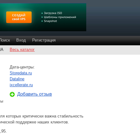
Поиск
Вход
Регистрация
ША
Весь каталог
Дата-центры:
Storedata.ru
Dataline
ixcellerate.ru
Добавить отзыв
сы
ля которых критически важна стабильность
нической поддержке наших клиентов.
,95.