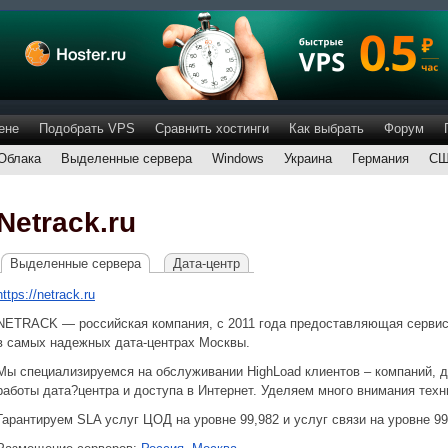
ене
Подобрать VPS
Сравнить хостинги
Как выбрать
Форум
Облака
Выделенные сервера
Windows
Украина
Германия
С
Netrack.ru
Выделенные сервера
Дата-центр
https://netrack.ru
NETRACK — российская компания, с 2011 года предоставляющая серви
в самых надежных дата-центрах Москвы.
Мы специализируемся на обслуживании HighLoad клиентов – компаний, д
работы дата?центра и доступа в Интернет. Уделяем много внимания тех
Гарантируем SLA услуг ЦОД на уровне 99,982 и услуг связи на уровне 99