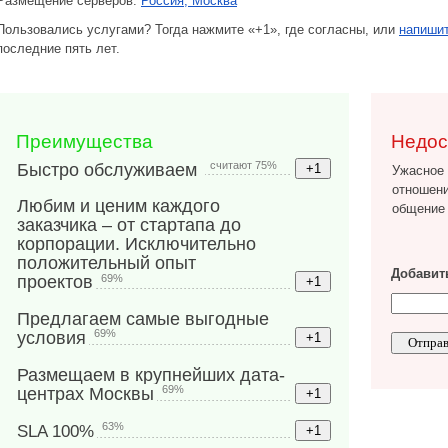
Размещение серверов:
Россия, Москва
Пользовались услугами? Тогда нажмите «+1», где согласны, или
напишит
последние пять лет.
Преимущества
Недос
считают 75%
Быстро обслуживаем
Ужасное 
отношени
Любим и ценим каждого
общение 
заказчика – от стартапа до
корпорации. Исключительно
положительный опыт
Добавить
69%
проектов
Предлагаем самые выгодные
69%
условия
Размещаем в крупнейших дата-
69%
центрах Москвы
63%
SLA 100%