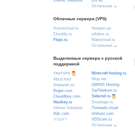
Inferno Solutions
Ztv.su
Остальные
→
Облачные сервера (VPS)
Activecloud.ru
Hostpro.ua
Cloud4y.ru
infobox.ru
Flops.ru
Makecloud.ru
Остальные
→
Выделенные сервера с русской
поддержкой
Minecraft-hosting.ru
FASTVPS
Ntup.net
Abcd.host
QWINS Hosting
Artplanet.su
SarTelekom.ru
Beget.com
Selectel.ru
Cloud4box.com
Hostkey.ru
Smartape.ru
Inferno Solutions
Timeweb.cloud
itldc.com
Unihost.com
VDScom.ru
ITSOFT
Остальные
→