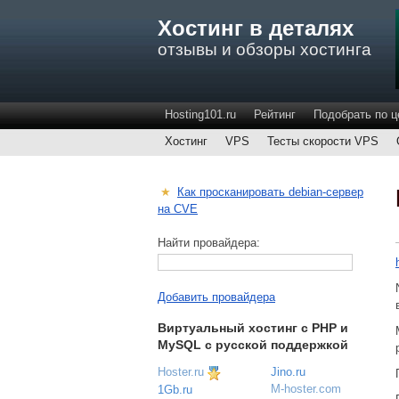
Хостинг в деталях
отзывы и обзоры хостинга
Hosting101.ru
Рейтинг
Подобрать по ц
Хостинг
VPS
Тесты скорости VPS
★
Как просканировать debian-сервер
на CVE
Найти провайдера:
Добавить провайдера
Виртуальный хостинг c PHP и
MySQL с русской поддержкой
Hoster.ru
Jino.ru
M-hoster.com
1Gb.ru