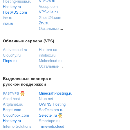
VDSka.ru
Hosting-russia.ru
Veesp.com
Hostkey.ru
VPSville.ru
HostVDS.com
Xhost24.com
ihc.ru
Ztv.su
ihor.ru
Остальные
→
Облачные сервера (VPS)
Activecloud.ru
Hostpro.ua
Cloud4y.ru
infobox.ru
Flops.ru
Makecloud.ru
Остальные
→
Выделенные сервера с
русской поддержкой
Minecraft-hosting.ru
FASTVPS
Ntup.net
Abcd.host
QWINS Hosting
Artplanet.su
SarTelekom.ru
Beget.com
Selectel.ru
Cloud4box.com
Hostkey.ru
Smartape.ru
Inferno Solutions
Timeweb.cloud