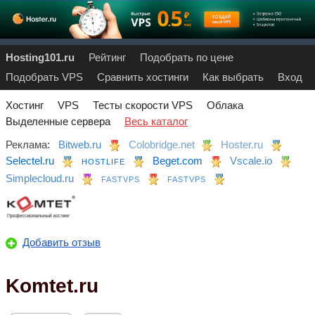
Hosting101.ru
Рейтинг
Подобрать по цене
Подобрать VPS
Сравнить хостинги
Как выбрать
Вход
Хостинг
VPS
Тесты скорости VPS
Облака
Выделенные сервера
Весь каталог
Реклама:
Bitweb.ru
Colobridge.net
Hoster.ru
Selectel.ru
Beget.com
Vscale.io
HOSTLIFE
Simplecloud.ru
FASTVPS
FASTVPS
Добавить отзыв
Komtet.ru