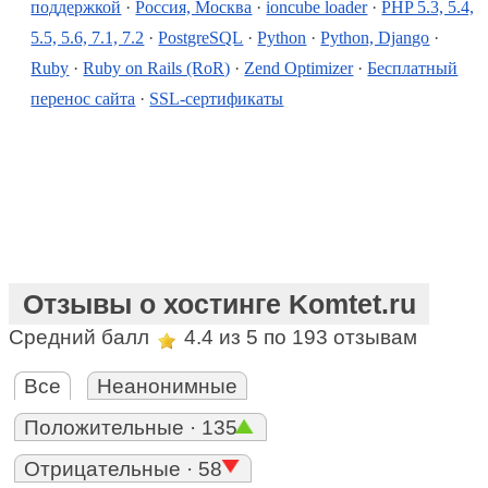
поддержкой
·
Россия, Москва
·
ioncube loader
·
PHP 5.3, 5.4,
5.5, 5.6, 7.1, 7.2
·
PostgreSQL
·
Python
·
Python, Django
·
Ruby
·
Ruby on Rails (RoR)
·
Zend Optimizer
·
Бесплатный
перенос сайта
·
SSL-сертификаты
Отзывы о хостинге Komtet.ru
Средний балл
4.4
из 5 по
193
отзывам
Все
Неанонимные
Положительные · 135
Отрицательные · 58