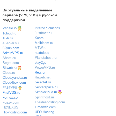
Виртуальные выделенные
сервера (VPS, VDS) с русской
поддержкой
Vscale.io
Inferno Solutions
Justhost.ru
1cloud.ru
Koara
1Gb.ru
Melbicom.ru
4Server.su
MTW.ru
62yun.com
nuxtcloud
AdminVPS.ru
Planetahost.ru
Ahost.eu
play2go
Beget.com
PowerVPS.ru
Bitweb.ru
Reg.ru
Clodo.ru
Ruweb.net
Cloud.yandex.ru
Selectel.ru
Cloud4box.com
Serverspace.ru
FASTVPS
Simplecloud.ru
FirstVDS.ru
Sprinthost.ru
Fornex.com
Theideahosting.com
Fozzy.com
Timeweb.com
H2NEXUS
UFO.Hosting
Hip-hosting.com