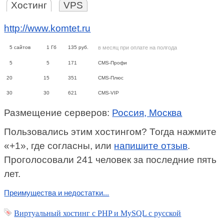
Хостинг
VPS
http://www.komtet.ru
5
сайтов
1
Гб
135
руб.
в месяц при оплате на полгода
5
5
171
CMS-Профи
20
15
351
CMS-Плюс
30
30
621
CMS-VIP
Размещение серверов:
Россия, Москва
Пользовались этим хостингом? Тогда нажмите
«+1», где согласны, или
напишите отзыв
.
Проголосовали 241 человек за последние пять
лет.
Преимущества и недостатки...
Виртуальный хостинг c PHP и MySQL с русской