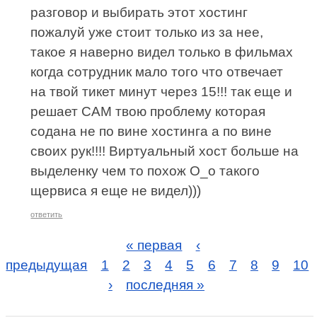
разговор и выбирать этот хостинг
пожалуй уже стоит только из за нее,
такое я наверно видел только в фильмах
когда сотрудник мало того что отвечает
на твой тикет минут через 15!!! так еще и
решает САМ твою проблему которая
содана не по вине хостинга а по вине
своих рук!!!! Виртуальный хост больше на
выделенку чем то похож О_о такого
щервиса я еще не видел)))
ответить
« первая
‹
предыдущая
1
2
3
4
5
6
7
8
9
10
›
последняя »