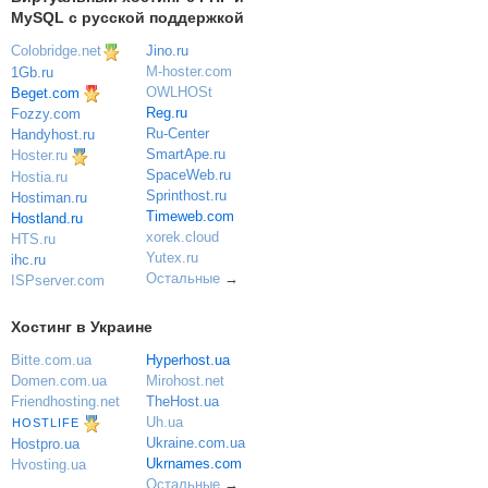
MySQL с русской поддержкой
Colobridge.net
Jino.ru
M-hoster.com
1Gb.ru
OWLHOSt
Beget.com
Reg.ru
Fozzy.com
Ru-Center
Handyhost.ru
SmartApe.ru
Hoster.ru
SpaceWeb.ru
Hostia.ru
Sprinthost.ru
Hostiman.ru
Timeweb.com
Hostland.ru
xorek.cloud
HTS.ru
Yutex.ru
ihc.ru
Остальные
→
ISPserver.com
Хостинг в Украине
Bitte.com.ua
Hyperhost.ua
Domen.com.ua
Mirohost.net
Friendhosting.net
TheHost.ua
Uh.ua
HOSTLIFE
Ukraine.com.ua
Hostpro.ua
Ukrnames.com
Hvosting.ua
Остальные
→