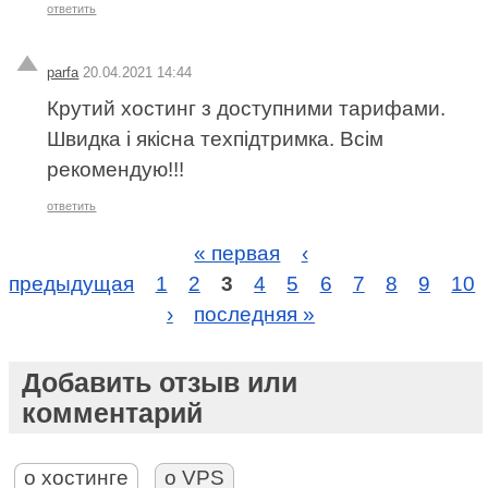
ответить
parfa
20.04.2021 14:44
Крутий хостинг з доступними тарифами.
Швидка і якісна техпідтримка. Всім
рекомендую!!!
ответить
« первая
‹
предыдущая
1
2
3
4
5
6
7
8
9
10
›
последняя »
Добавить отзыв или
комментарий
о хостинге
о VPS