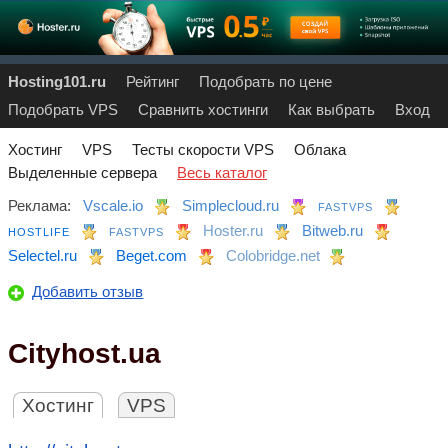
Hosting101.ru
Рейтинг
Подобрать по цене
Подобрать VPS
Сравнить хостинги
Как выбрать
Вход
Хостинг
VPS
Тесты скорости VPS
Облака
Выделенные сервера
Весь каталог
Реклама:
Vscale.io
Simplecloud.ru
FASTVPS
Hoster.ru
Bitweb.ru
HOSTLIFE
FASTVPS
Selectel.ru
Beget.com
Colobridge.net
Добавить отзыв
Сityhost.ua
Хостинг
VPS