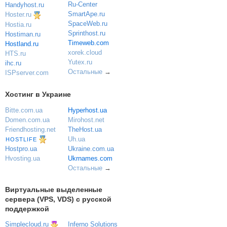
Ru-Center
Handyhost.ru
SmartApe.ru
Hoster.ru
SpaceWeb.ru
Hostia.ru
Sprinthost.ru
Hostiman.ru
Timeweb.com
Hostland.ru
xorek.cloud
HTS.ru
Yutex.ru
ihc.ru
Остальные
→
ISPserver.com
Хостинг в Украине
Bitte.com.ua
Hyperhost.ua
Domen.com.ua
Mirohost.net
Friendhosting.net
TheHost.ua
Uh.ua
HOSTLIFE
Ukraine.com.ua
Hostpro.ua
Ukrnames.com
Hvosting.ua
Остальные
→
Виртуальные выделенные
сервера (VPS, VDS) с русской
поддержкой
Simplecloud.ru
Inferno Solutions