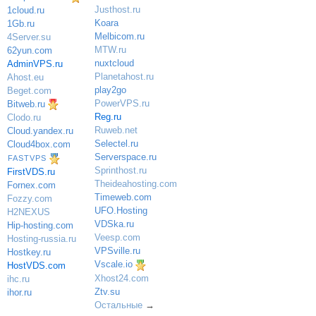
Justhost.ru
1cloud.ru
Koara
1Gb.ru
Melbicom.ru
4Server.su
MTW.ru
62yun.com
nuxtcloud
AdminVPS.ru
Planetahost.ru
Ahost.eu
play2go
Beget.com
PowerVPS.ru
Bitweb.ru
Reg.ru
Clodo.ru
Ruweb.net
Cloud.yandex.ru
Selectel.ru
Cloud4box.com
Serverspace.ru
FASTVPS
Sprinthost.ru
FirstVDS.ru
Theideahosting.com
Fornex.com
Timeweb.com
Fozzy.com
UFO.Hosting
H2NEXUS
VDSka.ru
Hip-hosting.com
Veesp.com
Hosting-russia.ru
VPSville.ru
Hostkey.ru
Vscale.io
HostVDS.com
Xhost24.com
ihc.ru
Ztv.su
ihor.ru
Остальные
→