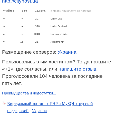
http://cityhost.ua
∞
сайтов
5
Гб
152
руб.
в месяц при оплате на полгода
∞
∞
207
Unlim Lite
∞
∞
398
Unlim Optimal
∞
∞
1048
Premium Unlim
∞
15
217
Apartment+
Размещение серверов:
Украина
Пользовались этим хостингом? Тогда нажмите
«+1», где согласны, или
напишите отзыв
.
Проголосовали 104 человека за последние
пять лет.
Преимущества и недостатки...
Виртуальный хостинг c PHP и MySQL с русской
поддержкой
·
Украина