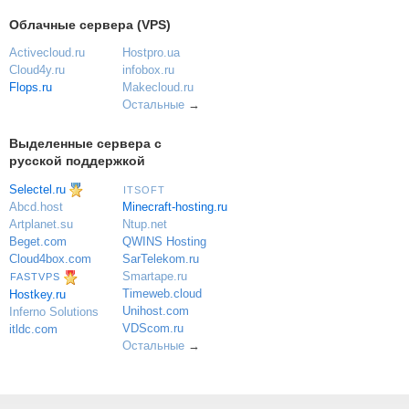
Облачные сервера (VPS)
Activecloud.ru
Hostpro.ua
Cloud4y.ru
infobox.ru
Flops.ru
Makecloud.ru
Остальные
→
Выделенные сервера с
русской поддержкой
Selectel.ru
ITSOFT
Minecraft-hosting.ru
Abcd.host
Ntup.net
Artplanet.su
QWINS Hosting
Beget.com
SarTelekom.ru
Cloud4box.com
Smartape.ru
FASTVPS
Timeweb.cloud
Hostkey.ru
Unihost.com
Inferno Solutions
VDScom.ru
itldc.com
Остальные
→