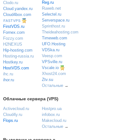
Reg.ru
Clodo.ru
Ruweb.net
Cloud.yandex.ru
Selectel.ru
Cloud4box.com
Serverspace.ru
FASTVPS
Sprinthost.ru
FirstVDS.ru
Theideahosting.com
Fornex.com
Timeweb.com
Fozzy.com
UFO.Hosting
H2NEXUS
VDSka.ru
Hip-hosting.com
Veesp.com
Hosting-russia.ru
VPSville.ru
Hostkey.ru
Vscale.io
HostVDS.com
Xhost24.com
ihc.ru
Ztv.su
ihor.ru
Остальные
→
Облачные сервера (VPS)
Activecloud.ru
Hostpro.ua
Cloud4y.ru
infobox.ru
Flops.ru
Makecloud.ru
Остальные
→
Выделенные сервера с