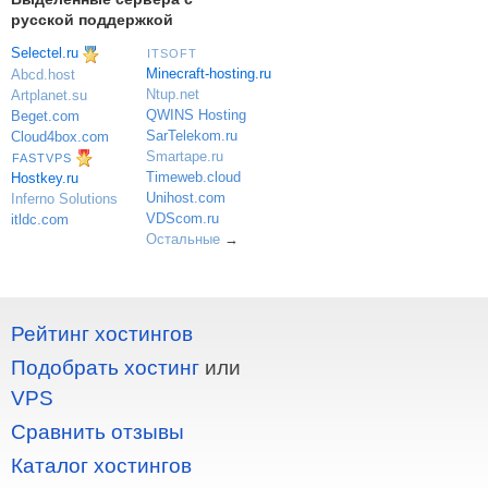
русской поддержкой
Selectel.ru
ITSOFT
Minecraft-hosting.ru
Abcd.host
Ntup.net
Artplanet.su
QWINS Hosting
Beget.com
SarTelekom.ru
Cloud4box.com
Smartape.ru
FASTVPS
Timeweb.cloud
Hostkey.ru
Unihost.com
Inferno Solutions
VDScom.ru
itldc.com
Остальные
→
Рейтинг хостингов
Подобрать хостинг
или
VPS
Сравнить отзывы
Каталог хостингов