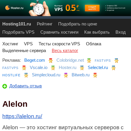
Hosting101.ru
Рейтинг
Подобрать по цене
Подобрать VPS
Сравнить хостинги
Как выбрать
Вход
Хостинг
VPS
Тесты скорости VPS
Облака
Выделенные сервера
Весь каталог
Реклама:
Beget.com
Colobridge.net
FASTVPS
Vscale.io
Hoster.ru
Selectel.ru
FASTVPS
Simplecloud.ru
Bitweb.ru
HOSTLIFE
Добавить отзыв
Alelon
https://alelon.ru/
Alelon — это хостинг виртуальных серверов с