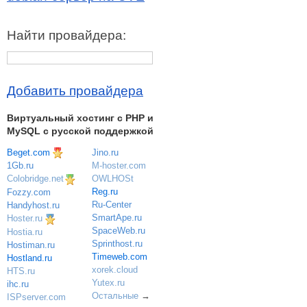
Найти провайдера:
Добавить провайдера
Виртуальный хостинг c PHP и
MySQL с русской поддержкой
Beget.com
Jino.ru
M-hoster.com
1Gb.ru
OWLHOSt
Colobridge.net
Reg.ru
Fozzy.com
Ru-Center
Handyhost.ru
SmartApe.ru
Hoster.ru
SpaceWeb.ru
Hostia.ru
Sprinthost.ru
Hostiman.ru
Timeweb.com
Hostland.ru
xorek.cloud
HTS.ru
Yutex.ru
ihc.ru
Остальные
→
ISPserver.com