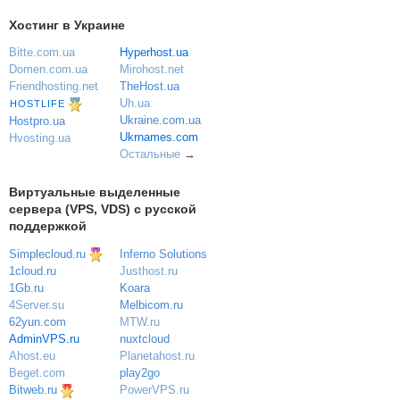
Хостинг в Украине
Bitte.com.ua
Hyperhost.ua
Domen.com.ua
Mirohost.net
Friendhosting.net
TheHost.ua
Uh.ua
HOSTLIFE
Ukraine.com.ua
Hostpro.ua
Ukrnames.com
Hvosting.ua
Остальные
→
Виртуальные выделенные
сервера (VPS, VDS) с русской
поддержкой
Simplecloud.ru
Inferno Solutions
Justhost.ru
1cloud.ru
Koara
1Gb.ru
Melbicom.ru
4Server.su
MTW.ru
62yun.com
nuxtcloud
AdminVPS.ru
Planetahost.ru
Ahost.eu
play2go
Beget.com
PowerVPS.ru
Bitweb.ru