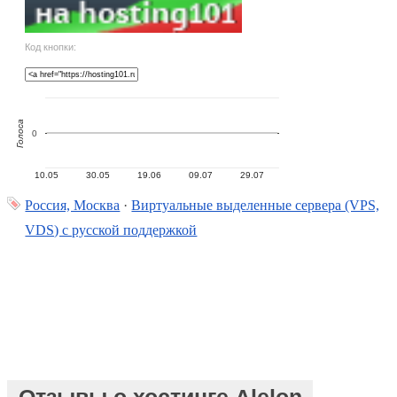
Код кнопки:
Голоса
0
10.05
30.05
19.06
09.07
29.07
Россия, Москва
·
Виртуальные выделенные сервера (VPS,
VDS) с русской поддержкой
Отзывы о хостинге Alelon