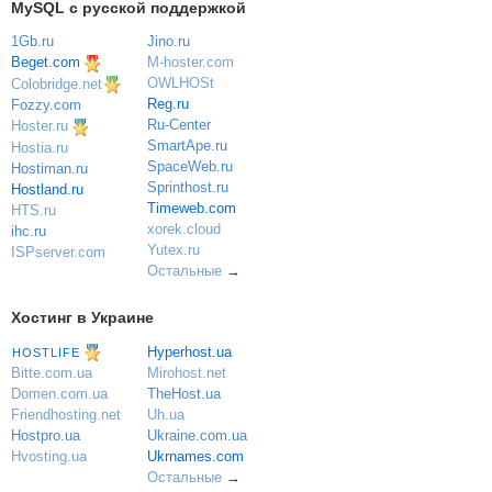
MySQL с русской поддержкой
1Gb.ru
Jino.ru
Beget.com
M-hoster.com
OWLHOSt
Colobridge.net
Reg.ru
Fozzy.com
Ru-Center
Hoster.ru
SmartApe.ru
Hostia.ru
SpaceWeb.ru
Hostiman.ru
Sprinthost.ru
Hostland.ru
Timeweb.com
HTS.ru
xorek.cloud
ihc.ru
Yutex.ru
ISPserver.com
Остальные
→
Хостинг в Украине
Hyperhost.ua
HOSTLIFE
Mirohost.net
Bitte.com.ua
TheHost.ua
Domen.com.ua
Uh.ua
Friendhosting.net
Ukraine.com.ua
Hostpro.ua
Ukrnames.com
Hvosting.ua
Остальные
→