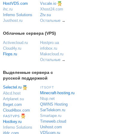
Vscale.io
HostVDS.com
ihc.ru
Xhost24.com
Inferno Solutions
Ztv.su
Justhost.ru
Остальные
→
Облачные сервера (VPS)
Activecloud.ru
Hostpro.ua
Cloud4y.ru
infobox.ru
Flops.ru
Makecloud.ru
Остальные
→
Выделенные сервера с
русской поддержкой
Selectel.ru
ITSOFT
Minecraft-hosting.ru
Abcd.host
Ntup.net
Artplanet.su
QWINS Hosting
Beget.com
SarTelekom.ru
Cloud4box.com
Smartape.ru
FASTVPS
Timeweb.cloud
Hostkey.ru
Unihost.com
Inferno Solutions
VDScom.ru
itldc.com