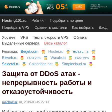
Hosting101.ru
Рейтинг
Подобрать по цене
Подобрать VPS
Сравнить хостинги
Как выбрать
Вход
Хостинг
VPS
Тесты скорости VPS
Облака
Выделенные сервера
Весь каталог
Реклама:
Beget.com
Hoster.ru
HOSTLIFE
Bitweb.ru
Vscale.io
FASTVPS
FASTVPS
Selectel.ru
Colobridge.net
Simplecloud.ru
Защита от DDoS атак -
непрерывность работы и
отказоустойчивость
machoster
, пт, 2019-03-15 22:13
Избавьтесь от необходимости использования