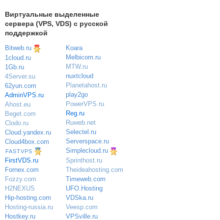
Виртуальные выделенные
сервера (VPS, VDS) с русской
поддержкой
Bitweb.ru
Koara
Melbicom.ru
1cloud.ru
MTW.ru
1Gb.ru
nuxtcloud
4Server.su
Planetahost.ru
62yun.com
play2go
AdminVPS.ru
PowerVPS.ru
Ahost.eu
Reg.ru
Beget.com
Ruweb.net
Clodo.ru
Selectel.ru
Cloud.yandex.ru
Serverspace.ru
Cloud4box.com
Simplecloud.ru
FASTVPS
Sprinthost.ru
FirstVDS.ru
Theideahosting.com
Fornex.com
Timeweb.com
Fozzy.com
UFO.Hosting
H2NEXUS
VDSka.ru
Hip-hosting.com
Veesp.com
Hosting-russia.ru
VPSville.ru
Hostkey.ru