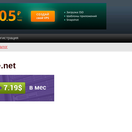
егистрация
алог
.net