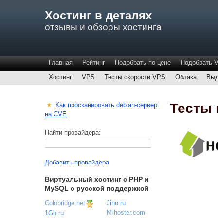
Хостинг в деталях
отзывы и обзоры хостинга
Главная
Рейтинг
Подобрать по цене
Подобрать 
Хостинг
VPS
Тесты скорости VPS
Облака
Выд
Тесты 
★
Как просканировать debian-сервер
на CVE
Найти провайдера:
Добавить провайдера
Виртуальный хостинг c PHP и
MySQL с русской поддержкой
Colobridge.net
Jino.ru
M-hoster.com
1Gb.ru