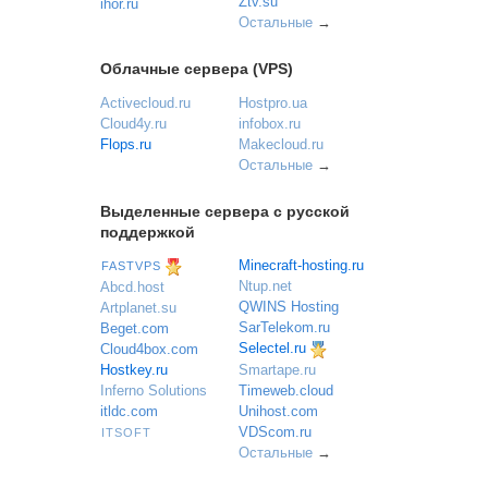
Ztv.su
ihor.ru
Остальные
→
Облачные сервера (VPS)
Activecloud.ru
Hostpro.ua
Cloud4y.ru
infobox.ru
Flops.ru
Makecloud.ru
Остальные
→
Выделенные сервера с русской
поддержкой
Minecraft-hosting.ru
FASTVPS
Ntup.net
Abcd.host
QWINS Hosting
Artplanet.su
SarTelekom.ru
Beget.com
Selectel.ru
Cloud4box.com
Hostkey.ru
Smartape.ru
Inferno Solutions
Timeweb.cloud
itldc.com
Unihost.com
VDScom.ru
ITSOFT
Остальные
→