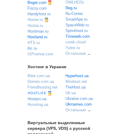
OWLHOSt
Beget.com
Reg.ru
Fozzy.com
Ru-Center
Handyhost.ru
SmartApe.ru
Hoster.ru
SpaceWeb.ru
Hostia.ru
Sprinthost.ru
Hostiman.ru
Timeweb.com
Hostland.ru
xorek.cloud
HTS.ru
Yutex.ru
ihc.ru
Остальные
→
ISPserver.com
Хостинг в Украине
Bitte.com.ua
Hyperhost.ua
Domen.com.ua
Mirohost.net
Friendhosting.net
TheHost.ua
Uh.ua
HOSTLIFE
Ukraine.com.ua
Hostpro.ua
Ukrnames.com
Hvosting.ua
Остальные
→
Виртуальные выделенные
сервера (VPS, VDS) с русской