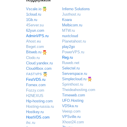
поддержкой
Vscale.io
Inferno Solutions
Justhost.ru
1cloud.ru
Koara
1Gb.ru
Melbicom.ru
4Server.su
MTW.ru
62yun.com
nuxtcloud
AdminVPS.ru
Planetahost.ru
Ahost.eu
play2go
Beget.com
PowerVPS.ru
Bitweb.ru
Reg.ru
Clodo.ru
Ruweb.net
Cloud.yandex.ru
Selectel.ru
Cloud4box.com
Serverspace.ru
FASTVPS
Simplecloud.ru
FirstVDS.ru
Sprinthost.ru
Fornex.com
Theideahosting.com
Fozzy.com
Timeweb.com
H2NEXUS
UFO.Hosting
Hip-hosting.com
VDSka.ru
Hosting-russia.ru
Veesp.com
Hostkey.ru
VPSville.ru
HostVDS.com
Xhost24.com
ihc.ru