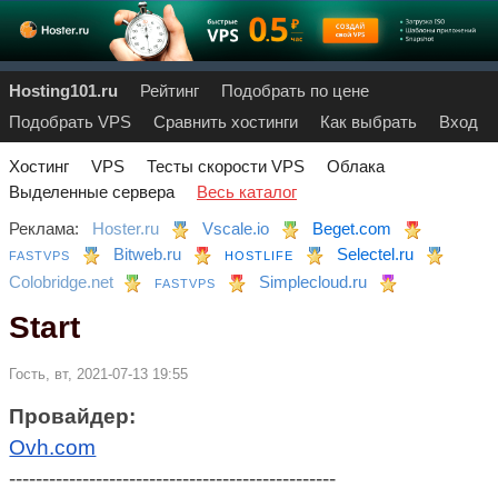
Hosting101.ru
Рейтинг
Подобрать по цене
Подобрать VPS
Сравнить хостинги
Как выбрать
Вход
Хостинг
VPS
Тесты скорости VPS
Облака
Выделенные сервера
Весь каталог
Реклама:
Hoster.ru
Vscale.io
Beget.com
Bitweb.ru
Selectel.ru
FASTVPS
HOSTLIFE
Colobridge.net
Simplecloud.ru
FASTVPS
Start
Гость, вт, 2021-07-13 19:55
Провайдер:
Ovh.com
-------------------------------------------------