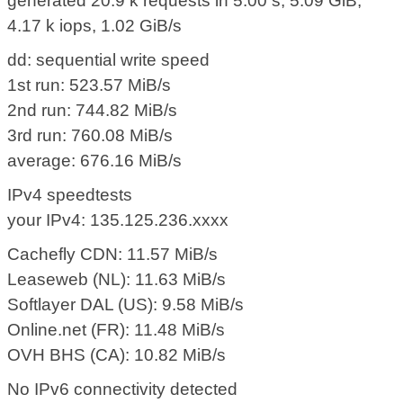
generated 20.9 k requests in 5.00 s, 5.09 GiB,
4.17 k iops, 1.02 GiB/s
dd: sequential write speed
1st run: 523.57 MiB/s
2nd run: 744.82 MiB/s
3rd run: 760.08 MiB/s
average: 676.16 MiB/s
IPv4 speedtests
your IPv4: 135.125.236.xxxx
Cachefly CDN: 11.57 MiB/s
Leaseweb (NL): 11.63 MiB/s
Softlayer DAL (US): 9.58 MiB/s
Online.net (FR): 11.48 MiB/s
OVH BHS (CA): 10.82 MiB/s
No IPv6 connectivity detected