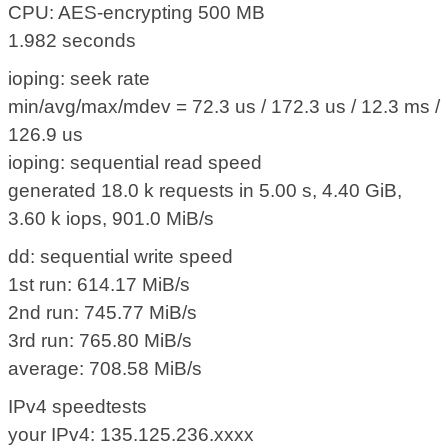
CPU: AES-encrypting 500 MB
1.982 seconds
ioping: seek rate
min/avg/max/mdev = 72.3 us / 172.3 us / 12.3 ms /
126.9 us
ioping: sequential read speed
generated 18.0 k requests in 5.00 s, 4.40 GiB,
3.60 k iops, 901.0 MiB/s
dd: sequential write speed
1st run: 614.17 MiB/s
2nd run: 745.77 MiB/s
3rd run: 765.80 MiB/s
average: 708.58 MiB/s
IPv4 speedtests
your IPv4: 135.125.236.xxxx