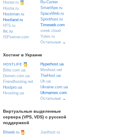
Ru-Center
Hoster.ru
SmartApe.ru
Hostia.ru
SpaceWeb.ru
Hostiman.ru
Sprinthost.ru
Hostland.ru
Timeweb.com
HTS.ru
xorek.cloud
ihc.ru
Yutex.ru
ISPserver.com
Остальные
→
Хостинг в Украине
Hyperhost.ua
HOSTLIFE
Mirohost.net
Bitte.com.ua
TheHost.ua
Domen.com.ua
Uh.ua
Friendhosting.net
Ukraine.com.ua
Hostpro.ua
Ukrnames.com
Hvosting.ua
Остальные
→
Виртуальные выделенные
сервера (VPS, VDS) с русской
поддержкой
Bitweb.ru
Justhost.ru