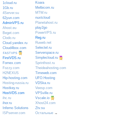
Koara
1cloud.ru
Melbicom.ru
1Gb.ru
MTW.ru
4Server.su
nuxtcloud
62yun.com
Planetahost.ru
AdminVPS.ru
play2go
Ahost.eu
PowerVPS.ru
Beget.com
Reg.ru
Clodo.ru
Ruweb.net
Cloud.yandex.ru
Selectel.ru
Cloud4box.com
Serverspace.ru
FASTVPS
Simplecloud.ru
FirstVDS.ru
Sprinthost.ru
Fornex.com
Theideahosting.com
Fozzy.com
Timeweb.com
H2NEXUS
UFO.Hosting
Hip-hosting.com
VDSka.ru
Hosting-russia.ru
Veesp.com
Hostkey.ru
VPSville.ru
HostVDS.com
Vscale.io
ihc.ru
ihor.ru
Xhost24.com
Inferno Solutions
Ztv.su
ISPserver.com
Остальные
→