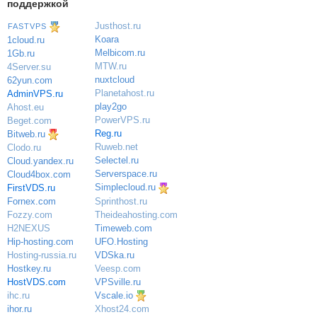
поддержкой
Justhost.ru
FASTVPS
Koara
1cloud.ru
Melbicom.ru
1Gb.ru
MTW.ru
4Server.su
nuxtcloud
62yun.com
Planetahost.ru
AdminVPS.ru
play2go
Ahost.eu
PowerVPS.ru
Beget.com
Reg.ru
Bitweb.ru
Ruweb.net
Clodo.ru
Selectel.ru
Cloud.yandex.ru
Serverspace.ru
Cloud4box.com
Simplecloud.ru
FirstVDS.ru
Sprinthost.ru
Fornex.com
Theideahosting.com
Fozzy.com
Timeweb.com
H2NEXUS
UFO.Hosting
Hip-hosting.com
VDSka.ru
Hosting-russia.ru
Veesp.com
Hostkey.ru
VPSville.ru
HostVDS.com
Vscale.io
ihc.ru
ihor.ru
Xhost24.com