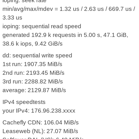
ioping: seek rate
min/avg/max/mdev = 1.32 us / 2.63 us / 669.7 us /
3.33 us
ioping: sequential read speed
generated 192.9 k requests in 5.00 s, 47.1 GiB,
38.6 k iops, 9.42 GiB/s
dd: sequential write speed
1st run: 1907.35 MiB/s
2nd run: 2193.45 MiB/s
3rd run: 2288.82 MiB/s
average: 2129.87 MiB/s
IPv4 speedtests
your IPv4: 176.96.238.xxxx
Cachefly CDN: 106.04 MiB/s
Leaseweb (NL): 27.07 MiB/s