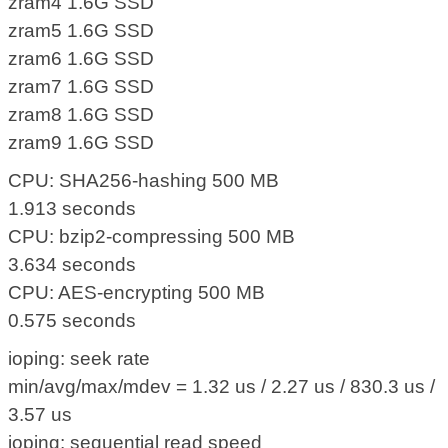
zram4 1.6G SSD
zram5 1.6G SSD
zram6 1.6G SSD
zram7 1.6G SSD
zram8 1.6G SSD
zram9 1.6G SSD
CPU: SHA256-hashing 500 MB
1.913 seconds
CPU: bzip2-compressing 500 MB
3.634 seconds
CPU: AES-encrypting 500 MB
0.575 seconds
ioping: seek rate
min/avg/max/mdev = 1.32 us / 2.27 us / 830.3 us /
3.57 us
ioping: sequential read speed