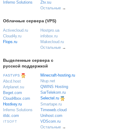
Inferno Solutions
Ztv.su
Остальные
→
Облачные сервера (VPS)
Activecloud.ru
Hostpro.ua
Cloud4y.ru
infobox.ru
Flops.ru
Makecloud.ru
Остальные
→
Выделенные сервера с
русской поддержкой
Minecraft-hosting.ru
FASTVPS
Ntup.net
Abcd.host
QWINS Hosting
Artplanet.su
SarTelekom.ru
Beget.com
Selectel.ru
Cloud4box.com
Hostkey.ru
Smartape.ru
Inferno Solutions
Timeweb.cloud
itldc.com
Unihost.com
VDScom.ru
ITSOFT
Остальные
→