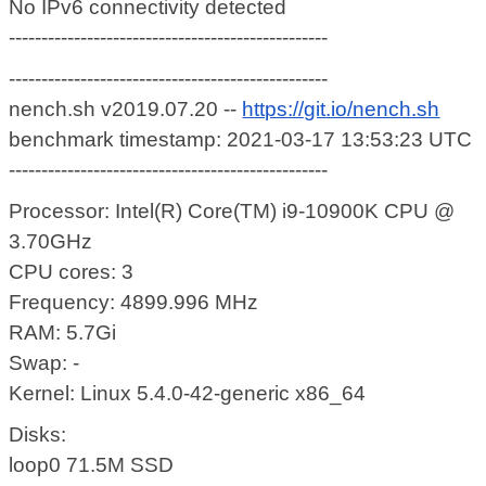
No IPv6 connectivity detected
-------------------------------------------------
-------------------------------------------------
nench.sh v2019.07.20 --
https://git.io/nench.sh
benchmark timestamp: 2021-03-17 13:53:23 UTC
-------------------------------------------------
Processor: Intel(R) Core(TM) i9-10900K CPU @
3.70GHz
CPU cores: 3
Frequency: 4899.996 MHz
RAM: 5.7Gi
Swap: -
Kernel: Linux 5.4.0-42-generic x86_64
Disks:
loop0 71.5M SSD