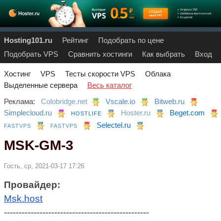
Hosting101.ru
Рейтинг
Подобрать по цене
Подобрать VPS
Сравнить хостинги
Как выбрать
Вход
Хостинг
VPS
Тесты скорости VPS
Облака
Выделенные сервера
Весь каталог
Реклама:
Colobridge.net
Vscale.io
Bitweb.ru
Simplecloud.ru
Hoster.ru
Beget.com
HOSTLIFE
Selectel.ru
FASTVPS
FASTVPS
MSK-GM-3
Гость, ср, 2021-03-17 17:26
Провайдер:
Msk.host
-------------------------------------------------