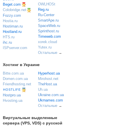
OWLHOSt
Beget.com
Reg.ru
Colobridge.net
Ru-Center
Fozzy.com
SmartApe.ru
Hostia.ru
SpaceWeb.ru
Hostiman.ru
Sprinthost.ru
Hostland.ru
Timeweb.com
HTS.ru
xorek.cloud
ihc.ru
Yutex.ru
ISPserver.com
Остальные
→
Хостинг в Украине
Bitte.com.ua
Hyperhost.ua
Domen.com.ua
Mirohost.net
Friendhosting.net
TheHost.ua
Uh.ua
HOSTLIFE
Ukraine.com.ua
Hostpro.ua
Ukrnames.com
Hvosting.ua
Остальные
→
Виртуальные выделенные
сервера (VPS, VDS) с русской