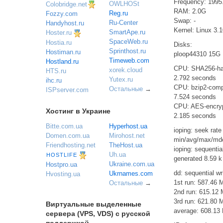
Frequency: 199
OWLHOSt
Colobridge.net
RAM: 2.0G
Reg.ru
Fozzy.com
Swap: -
Ru-Center
Handyhost.ru
Kernel: Linux 3.
SmartApe.ru
Hoster.ru
SpaceWeb.ru
Hostia.ru
Disks:
Sprinthost.ru
Hostiman.ru
ploop44310 15G
Timeweb.com
Hostland.ru
CPU: SHA256-ha
xorek.cloud
HTS.ru
2.792 seconds
Yutex.ru
ihc.ru
CPU: bzip2-com
Остальные
→
ISPserver.com
7.524 seconds
CPU: AES-encry
Хостинг в Украине
2.185 seconds
Bitte.com.ua
Hyperhost.ua
ioping: seek rate
Domen.com.ua
Mirohost.net
min/avg/max/mdev
Friendhosting.net
TheHost.ua
ioping: sequenti
Uh.ua
HOSTLIFE
generated 8.59 k
Ukraine.com.ua
Hostpro.ua
dd: sequential wr
Ukrnames.com
Hvosting.ua
1st run: 587.46 
Остальные
→
2nd run: 615.12 
3rd run: 621.80 
Виртуальные выделенные
average: 608.13
сервера (VPS, VDS) с русской