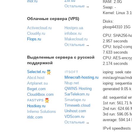
Ztv.su
ihor.ru
RAM: 2.0G
Остальные
→
Swap: -
Kernel: Linux 3.
Облачные сервера (VPS)
Disks:
ploop44310 15G
Activecloud.ru
Hostpro.ua
Cloud4y.ru
infobox.ru
CPU: SHA256-ha
Flops.ru
Makecloud.ru
2.957 seconds
Остальные
→
CPU: bzip2-com
7.633 seconds
Выделенные сервера с русской
CPU: AES-encry
поддержкой
2.174 seconds
Selectel.ru
ioping: seek rate
ITSOFT
Minecraft-hosting.ru
Abcd.host
min/avg/max/mdev
Ntup.net
Artplanet.su
ioping: sequenti
QWINS Hosting
Beget.com
generated 9.05 k
SarTelekom.ru
Cloud4box.com
dd: sequential wr
Smartape.ru
FASTVPS
1st run: 561.71 
Timeweb.cloud
Hostkey.ru
2nd run: 624.66 
Unihost.com
Inferno Solutions
3rd run: 596.05 
VDScom.ru
itldc.com
average: 594.14
Остальные
→
IPv4 speedtests