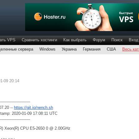
ать VPS
Сравнить хостинги
Как выбрать
Форум
Поиск
Вход
еленные сервера
Windows
Украина
Германия
США
Весь кат
01-09 20:14
-------------------------
07.20 --
https://git.io/nench.sh
tamp: 2020-01-09 17:08:11 UTC
-------------------------
l(R) Xeon(R) CPU E5-2650 0 @ 2.00GHz