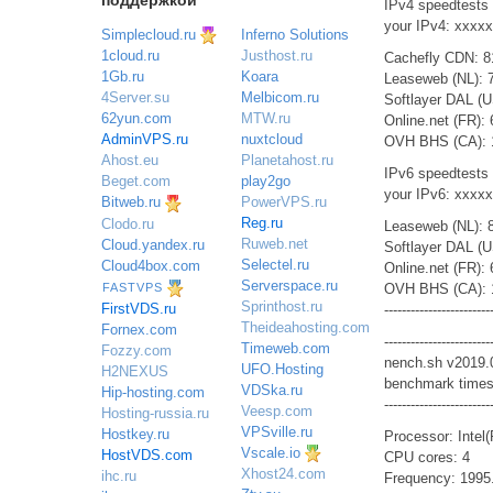
поддержкой
IPv4 speedtests
your IPv4: xxxx
Simplecloud.ru
Inferno Solutions
Justhost.ru
1cloud.ru
Cachefly CDN: 8
Koara
1Gb.ru
Leaseweb (NL): 
Melbicom.ru
4Server.su
Softlayer DAL (U
MTW.ru
62yun.com
Online.net (FR):
nuxtcloud
AdminVPS.ru
OVH BHS (CA): 
Planetahost.ru
Ahost.eu
IPv6 speedtests
play2go
Beget.com
your IPv6: xxxx
PowerVPS.ru
Bitweb.ru
Reg.ru
Clodo.ru
Leaseweb (NL): 
Ruweb.net
Cloud.yandex.ru
Softlayer DAL (U
Selectel.ru
Cloud4box.com
Online.net (FR):
Serverspace.ru
FASTVPS
OVH BHS (CA): 
Sprinthost.ru
FirstVDS.ru
------------------------
Theideahosting.com
Fornex.com
------------------------
Timeweb.com
Fozzy.com
nench.sh v2019.
UFO.Hosting
H2NEXUS
benchmark times
VDSka.ru
Hip-hosting.com
------------------------
Veesp.com
Hosting-russia.ru
VPSville.ru
Hostkey.ru
Processor: Inte
Vscale.io
HostVDS.com
CPU cores: 4
Xhost24.com
ihc.ru
Frequency: 199