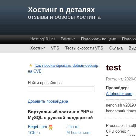
Хостинг в деталях
отзывы и обзоры хостинга
Hosting101.ru
Рейтинг
Подобрать по цене
Подобр
Хостинг
VPS
Тесты скорости VPS
Облака
Выд
test
★
Как просканировать debian-сервер
на CVE
Гость, чт, 2020-
Найти провайдера:
Провайдер:
Alfahoster.com
------------------------
Добавить провайдера
nench.sh v2019.
benchmark times
Виртуальный хостинг c PHP и
------------------------
MySQL с русской поддержкой
Processor: Inte
Beget.com
Jino.ru
CPU cores: 4
M-hoster.com
1Gb.ru