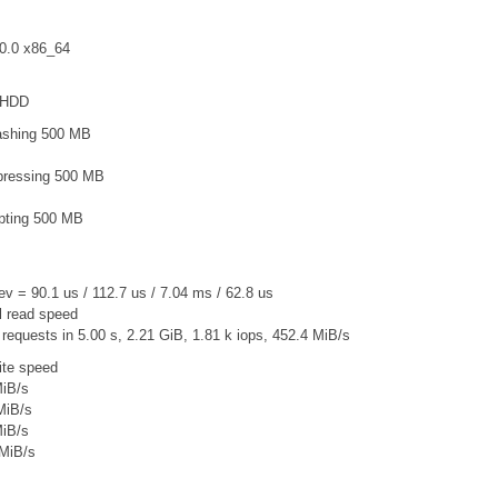
10.0 x86_64
 HDD
shing 500 MB
pressing 500 MB
pting 500 MB
 = 90.1 us / 112.7 us / 7.04 ms / 62.8 us
al read speed
 requests in 5.00 s, 2.21 GiB, 1.81 k iops, 452.4 MiB/s
ite speed
MiB/s
MiB/s
MiB/s
 MiB/s