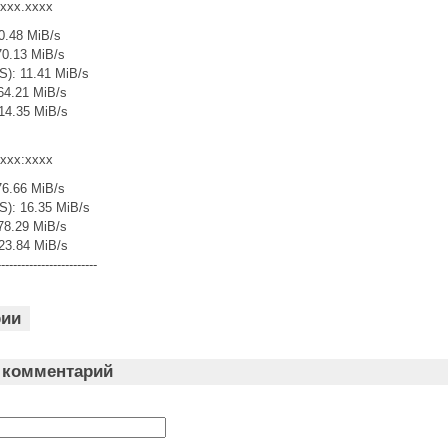
xxxx.xxxx
0.48 MiB/s
70.13 MiB/s
S): 11.41 MiB/s
 64.21 MiB/s
14.35 MiB/s
xxxx:xxxx
76.66 MiB/s
S): 16.35 MiB/s
 78.29 MiB/s
23.84 MiB/s
-------------------------
рии
 комментарий