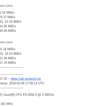
xxxx.xxxx
1.53 MiB/s
79.37 MiB/s
S): 12.16 MiB/s
 64.26 MiB/s
16.04 MiB/s
xxxx:xxxx
81.16 MiB/s
S): 16.53 MiB/s
 62.39 MiB/s
17.19 MiB/s
-------------------------
-------------------------
07.20 --
https://git.io/nench.sh
tamp: 2020-01-09 17:09:13 UTC
-------------------------
l(R) Xeon(R) CPU E5-2650 0 @ 2.00GHz
5.181 MHz