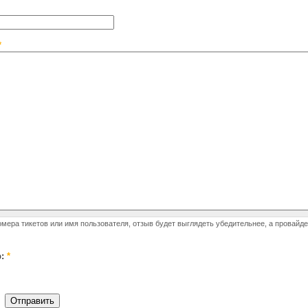
*
омера тикетов или имя пользователя, отзыв будет выглядеть убедительнее, а провайд
р:
*