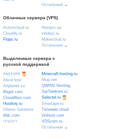
Остальные
→
Облачные сервера (VPS)
Activecloud.ru
Hostpro.ua
Cloud4y.ru
infobox.ru
Flops.ru
Makecloud.ru
Остальные
→
Выделенные сервера с
русской поддержкой
Minecraft-hosting.ru
FASTVPS
Ntup.net
Abcd.host
QWINS Hosting
Artplanet.su
SarTelekom.ru
Beget.com
Selectel.ru
Cloud4box.com
Hostkey.ru
Smartape.ru
Inferno Solutions
Timeweb.cloud
itldc.com
Unihost.com
VDScom.ru
ITSOFT
Остальные
→