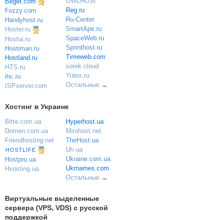
OWLHOSt
Beget.com
Reg.ru
Fozzy.com
Ru-Center
Handyhost.ru
SmartApe.ru
Hoster.ru
SpaceWeb.ru
Hostia.ru
Sprinthost.ru
Hostiman.ru
Timeweb.com
Hostland.ru
xorek.cloud
HTS.ru
Yutex.ru
ihc.ru
Остальные
→
ISPserver.com
Хостинг в Украине
Bitte.com.ua
Hyperhost.ua
Domen.com.ua
Mirohost.net
Friendhosting.net
TheHost.ua
Uh.ua
HOSTLIFE
Ukraine.com.ua
Hostpro.ua
Ukrnames.com
Hvosting.ua
Остальные
→
Виртуальные выделенные
сервера (VPS, VDS) с русской
поддержкой