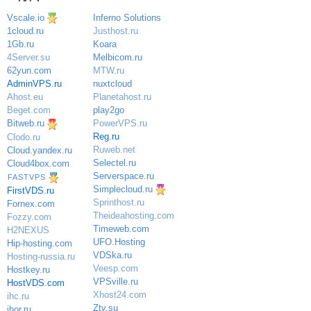
Vscale.io
Inferno Solutions
Justhost.ru
1cloud.ru
Koara
1Gb.ru
Melbicom.ru
4Server.su
MTW.ru
62yun.com
nuxtcloud
AdminVPS.ru
Planetahost.ru
Ahost.eu
play2go
Beget.com
PowerVPS.ru
Bitweb.ru
Reg.ru
Clodo.ru
Ruweb.net
Cloud.yandex.ru
Selectel.ru
Cloud4box.com
Serverspace.ru
FASTVPS
Simplecloud.ru
FirstVDS.ru
Sprinthost.ru
Fornex.com
Theideahosting.com
Fozzy.com
Timeweb.com
H2NEXUS
UFO.Hosting
Hip-hosting.com
VDSka.ru
Hosting-russia.ru
Veesp.com
Hostkey.ru
VPSville.ru
HostVDS.com
Xhost24.com
ihc.ru
Ztv.su
ihor.ru