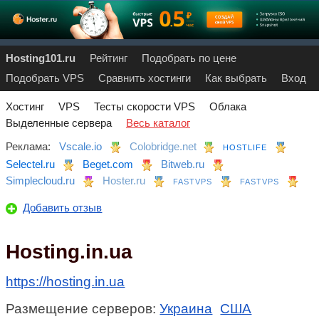
Hosting101.ru
Рейтинг
Подобрать по цене
Подобрать VPS
Сравнить хостинги
Как выбрать
Вход
Хостинг
VPS
Тесты скорости VPS
Облака
Выделенные сервера
Весь каталог
Реклама:
Vscale.io
Colobridge.net
HOSTLIFE
Selectel.ru
Beget.com
Bitweb.ru
Simplecloud.ru
Hoster.ru
FASTVPS
FASTVPS
Добавить отзыв
Hosting.in.ua
https://hosting.in.ua
Размещение серверов:
Украина
США