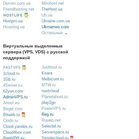
Domen.com.ua
Mirohost.net
Friendhosting.net
TheHost.ua
Uh.ua
HOSTLIFE
Ukraine.com.ua
Hostpro.ua
Ukrnames.com
Hvosting.ua
Остальные
→
Виртуальные выделенные
сервера (VPS, VDS) с русской
поддержкой
Justhost.ru
FASTVPS
Koara
1cloud.ru
Melbicom.ru
1Gb.ru
MTW.ru
4Server.su
nuxtcloud
62yun.com
Planetahost.ru
AdminVPS.ru
play2go
Ahost.eu
PowerVPS.ru
Beget.com
Reg.ru
Bitweb.ru
Ruweb.net
Clodo.ru
Selectel.ru
Cloud.yandex.ru
Serverspace.ru
Cloud4box.com
Simplecloud.ru
FirstVDS.ru