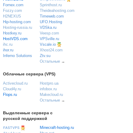
Sprinthost.ru
Fornex.com
Theideahosting.com
Fozzy.com
Timeweb.com
H2NEXUS
UFO.Hosting
Hip-hosting.com
VDSka.ru
Hosting-russia.ru
Veesp.com
Hostkey.ru
VPSville.ru
HostVDS.com
Vscale.io
ihc.ru
ihor.ru
Xhost24.com
Inferno Solutions
Ztv.su
Остальные
→
Облачные сервера (VPS)
Activecloud.ru
Hostpro.ua
Cloud4y.ru
infobox.ru
Flops.ru
Makecloud.ru
Остальные
→
Выделенные сервера с
русской поддержкой
Minecraft-hosting.ru
FASTVPS