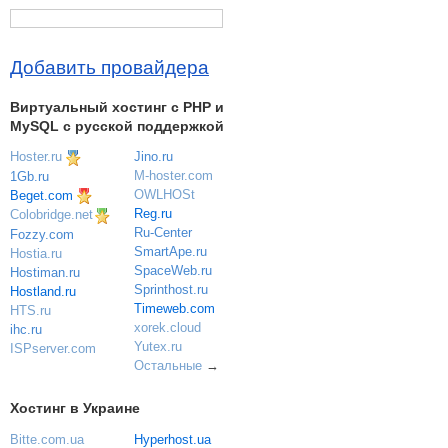
Добавить провайдера
Виртуальный хостинг c PHP и
MySQL с русской поддержкой
Hoster.ru
Jino.ru
M-hoster.com
1Gb.ru
OWLHOSt
Beget.com
Reg.ru
Colobridge.net
Ru-Center
Fozzy.com
SmartApe.ru
Hostia.ru
SpaceWeb.ru
Hostiman.ru
Sprinthost.ru
Hostland.ru
Timeweb.com
HTS.ru
xorek.cloud
ihc.ru
Yutex.ru
ISPserver.com
Остальные
→
Хостинг в Украине
Bitte.com.ua
Hyperhost.ua