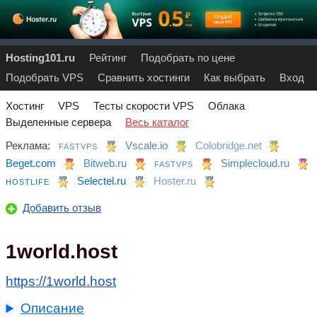
Hosting101.ru
Рейтинг
Подобрать по цене
Подобрать VPS
Сравнить хостинги
Как выбрать
Вход
Хостинг
VPS
Тесты скорости VPS
Облака
Выделенные сервера
Весь каталог
Реклама:
Vscale.io
Colobridge.net
FASTVPS
Beget.com
Bitweb.ru
Simplecloud.ru
FASTVPS
Selectel.ru
Hoster.ru
HOSTLIFE
Добавить отзыв
1world.host
https://1world.host
Описание