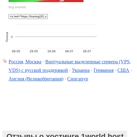
Код кнопки:
Голоса
0
09.05
29.05
18.06
08.07
28.07
Россия, Москва
·
Виртуальные выделенные сервера (VPS,
VDS) с русской поддержкой
·
Украина
·
Германия
·
США
·
Англия (Великобритания)
·
Сингапур
Отзывы о хостинге 1world.host