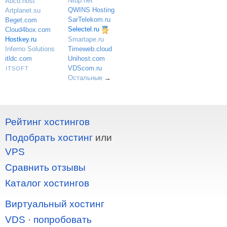
Ntup.net
Abcd.host
QWINS Hosting
Artplanet.su
SarTelekom.ru
Beget.com
Selectel.ru
Cloud4box.com
Hostkey.ru
Smartape.ru
Inferno Solutions
Timeweb.cloud
itldc.com
Unihost.com
VDScom.ru
ITSOFT
Остальные
→
Рейтинг хостингов
Подобрать хостинг
или
VPS
Сравнить отзывы
Каталог хостингов
Виртуальный хостинг
VDS
·
попробовать