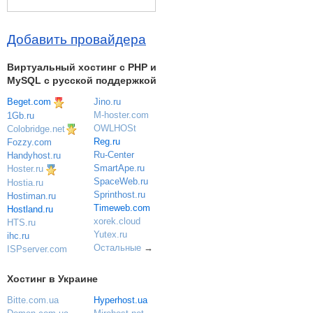
Добавить провайдера
Виртуальный хостинг c PHP и
MySQL с русской поддержкой
Beget.com
Jino.ru
M-hoster.com
1Gb.ru
OWLHOSt
Colobridge.net
Reg.ru
Fozzy.com
Ru-Center
Handyhost.ru
SmartApe.ru
Hoster.ru
SpaceWeb.ru
Hostia.ru
Sprinthost.ru
Hostiman.ru
Timeweb.com
Hostland.ru
xorek.cloud
HTS.ru
Yutex.ru
ihc.ru
Остальные
→
ISPserver.com
Хостинг в Украине
Bitte.com.ua
Hyperhost.ua