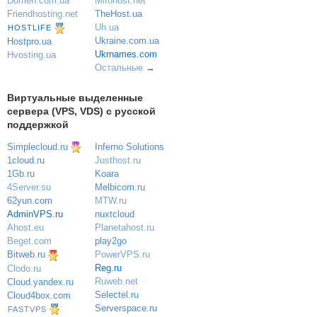
Domen.com.ua
Mirohost.net
Friendhosting.net
TheHost.ua
Uh.ua
HOSTLIFE
Ukraine.com.ua
Hostpro.ua
Ukrnames.com
Hvosting.ua
Остальные
→
Виртуальные выделенные
сервера (VPS, VDS) с русской
поддержкой
Simplecloud.ru
Inferno Solutions
Justhost.ru
1cloud.ru
Koara
1Gb.ru
Melbicom.ru
4Server.su
MTW.ru
62yun.com
nuxtcloud
AdminVPS.ru
Planetahost.ru
Ahost.eu
play2go
Beget.com
PowerVPS.ru
Bitweb.ru
Reg.ru
Clodo.ru
Ruweb.net
Cloud.yandex.ru
Selectel.ru
Cloud4box.com
Serverspace.ru
FASTVPS