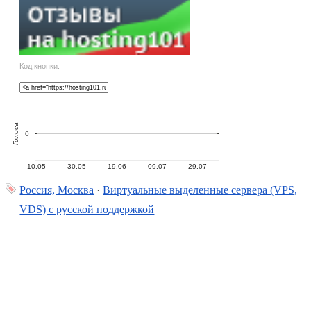
Код кнопки:
Голоса
0
10.05
30.05
19.06
09.07
29.07
Россия, Москва
·
Виртуальные выделенные сервера (VPS,
VDS) с русской поддержкой