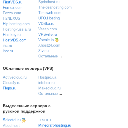
Sprinthost.ru
FirstVDS.ru
Theideahosting.com
Fornex.com
Timeweb.com
Fozzy.com
UFO.Hosting
H2NEXUS
VDSka.ru
Hip-hosting.com
Veesp.com
Hosting-russia.ru
VPSville.ru
Hostkey.ru
Vscale.io
HostVDS.com
Xhost24.com
ihc.ru
Ztv.su
ihor.ru
Остальные
→
Облачные сервера (VPS)
Activecloud.ru
Hostpro.ua
Cloud4y.ru
infobox.ru
Flops.ru
Makecloud.ru
Остальные
→
Выделенные сервера с
русской поддержкой
Selectel.ru
ITSOFT
Minecraft-hosting.ru
Abcd.host