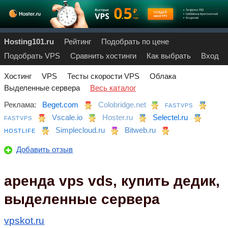
Hosting101.ru
Рейтинг
Подобрать по цене
Подобрать VPS
Сравнить хостинги
Как выбрать
Вход
Хостинг
VPS
Тесты скорости VPS
Облака
Выделенные сервера
Весь каталог
Реклама:
Beget.com
Colobridge.net
FASTVPS
Vscale.io
Hoster.ru
Selectel.ru
FASTVPS
Simplecloud.ru
Bitweb.ru
HOSTLIFE
Добавить отзыв
аренда vps vds, купить дедик,
выделенные сервера
vpskot.ru