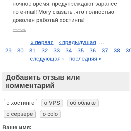
ночное время, предупреждают заранее
по e-mail! Могу сказать ,что полностью
доволен работай хостинга!
ответить
« первая
‹ предыдущая
…
29
30
31
32
33
34
35
36
37
38
3
следующая ›
последняя »
Добавить отзыв или
комментарий
о хостинге
о VPS
об облаке
о сервере
о colo
Ваше имя: