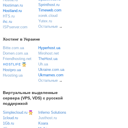
Sprinthost.ru
Hostiman.ru
Timeweb.com
Hostland.ru
xorek.cloud
HTS.ru
Yutex.ru
ihc.ru
Остальные
→
ISPserver.com
Хостинг в Украине
Bitte.com.ua
Hyperhost.ua
Domen.com.ua
Mirohost.net
Friendhosting.net
TheHost.ua
Uh.ua
HOSTLIFE
Ukraine.com.ua
Hostpro.ua
Ukrnames.com
Hvosting.ua
Остальные
→
Виртуальные выделенные
сервера (VPS, VDS) с русской
поддержкой
Simplecloud.ru
Inferno Solutions
Justhost.ru
1cloud.ru
Koara
1Gb.ru