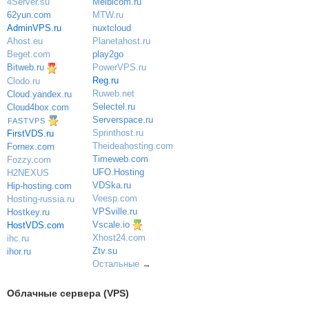
Melbicom.ru
4Server.su
MTW.ru
62yun.com
nuxtcloud
AdminVPS.ru
Planetahost.ru
Ahost.eu
play2go
Beget.com
PowerVPS.ru
Bitweb.ru
Reg.ru
Clodo.ru
Ruweb.net
Cloud.yandex.ru
Selectel.ru
Cloud4box.com
Serverspace.ru
FASTVPS
Sprinthost.ru
FirstVDS.ru
Theideahosting.com
Fornex.com
Timeweb.com
Fozzy.com
UFO.Hosting
H2NEXUS
VDSka.ru
Hip-hosting.com
Veesp.com
Hosting-russia.ru
VPSville.ru
Hostkey.ru
Vscale.io
HostVDS.com
Xhost24.com
ihc.ru
Ztv.su
ihor.ru
Остальные
→
Облачные сервера (VPS)