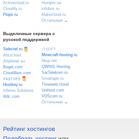
Activecloud.ru
Hostpro.ua
Cloud4y.ru
infobox.ru
Flops.ru
Makecloud.ru
Остальные
→
Выделенные сервера с
русской поддержкой
Selectel.ru
ITSOFT
Minecraft-hosting.ru
Abcd.host
Ntup.net
Artplanet.su
QWINS Hosting
Beget.com
SarTelekom.ru
Cloud4box.com
Smartape.ru
FASTVPS
Timeweb.cloud
Hostkey.ru
Unihost.com
Inferno Solutions
VDScom.ru
itldc.com
Остальные
→
Рейтинг хостингов
Подобрать хостинг
или