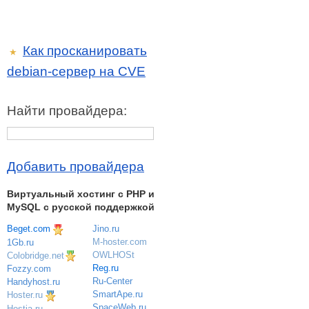
Как просканировать
★
debian-сервер на CVE
Найти провайдера:
Добавить провайдера
Виртуальный хостинг c PHP и
MySQL с русской поддержкой
Beget.com
Jino.ru
M-hoster.com
1Gb.ru
OWLHOSt
Colobridge.net
Reg.ru
Fozzy.com
Ru-Center
Handyhost.ru
SmartApe.ru
Hoster.ru
SpaceWeb.ru
Hostia.ru