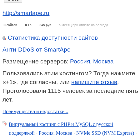
http://smartape.ru
∞
сайтов
∞
Гб
245
руб.
в месяц при оплате на полгода
Статистика доступности сайтов
Анти-DDoS от SmartApe
Размещение серверов:
Россия, Москва
Пользовались этим хостингом? Тогда нажмите
«+1», где согласны, или
напишите отзыв
.
Проголосовали 1115 человек за последние пять
лет.
Преимущества и недостатки...
Виртуальный хостинг c PHP и MySQL с русской
поддержкой
·
Россия, Москва
·
NVMe SSD (NVM Express)
·