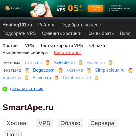
Hosting101.ru
Рейтинг
Подобрать по цене
Подобрать VPS
Сравнить хостинги
Как выбрать
Вход
Хостинг
VPS
Тесты скорости VPS
Облака
Выделенные сервера
Весь каталог
Реклама:
Selectel.ru
Hoster.ru
FASTVPS
Beget.com
Simplecloud.ru
HOSTLIFE
FASTVPS
Vscale.io
Bitweb.ru
Colobridge.net
Добавить отзыв
SmartApe.ru
Хостинг
VPS
Облако
Сервера
Colo