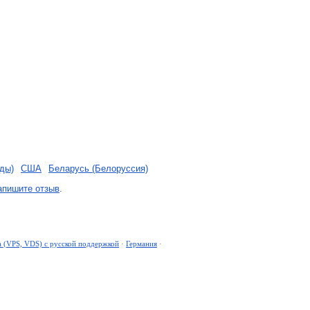
ды)
США
Беларусь (Белоруссия)
апишите отзыв
.
а (VPS, VDS) с русской поддержкой
·
Германия
·