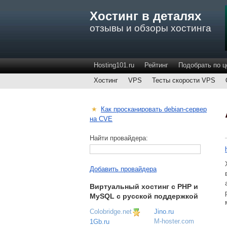
Хостинг в деталях
отзывы и обзоры хостинга
Hosting101.ru
Рейтинг
Подобрать по ц
Хостинг
VPS
Тесты скорости VPS
★
Как просканировать debian-сервер
на CVE
Найти провайдера:
Добавить провайдера
Виртуальный хостинг c PHP и
MySQL с русской поддержкой
Colobridge.net
Jino.ru
M-hoster.com
1Gb.ru