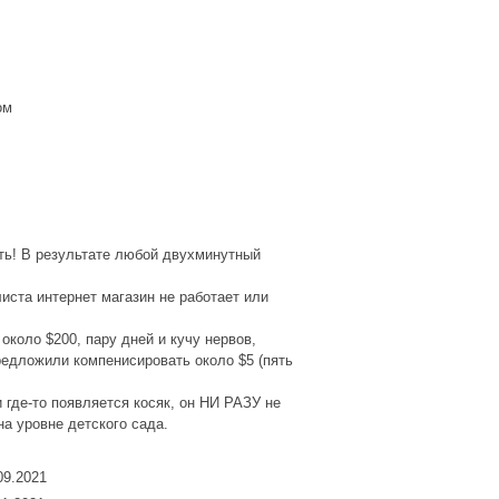
ом
ать! В результате любой двухминутный
иста интернет магазин не работает или
коло $200, пару дней и кучу нервов,
редложили компенисировать около $5 (пять
 где-то появляется косяк, он НИ РАЗУ не
а уровне детского сада.
09.2021