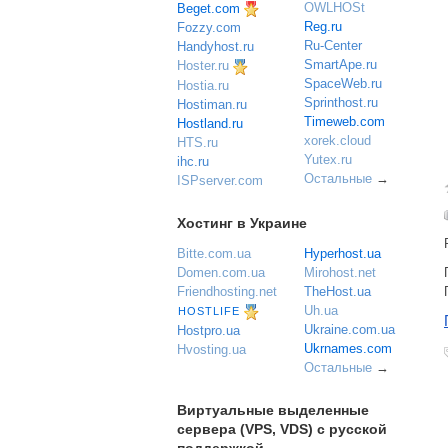
OWLHOSt
Beget.com
Reg.ru
Fozzy.com
Ru-Center
Handyhost.ru
SmartApe.ru
Hoster.ru
SpaceWeb.ru
Hostia.ru
Sprinthost.ru
Hostiman.ru
Timeweb.com
Hostland.ru
xorek.cloud
HTS.ru
Yutex.ru
ihc.ru
Остальные
→
ISPserver.com
Хостинг в Украине
Bitte.com.ua
Hyperhost.ua
Domen.com.ua
Mirohost.net
Friendhosting.net
TheHost.ua
Uh.ua
HOSTLIFE
Ukraine.com.ua
Hostpro.ua
Ukrnames.com
Hvosting.ua
Остальные
→
Виртуальные выделенные
сервера (VPS, VDS) с русской