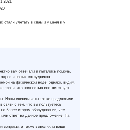
01.2021
20
и) стали улетать в спам и у меня и у
ектно вам отвечали и пытались помочь,
 адрес и наших сотрудников.
лемой на физической ноде, однако, видим,
е сроки, что полностью соответствует
ты. Наши специалисты также предложили
 связи с тем, что вы пользуетесь
 на более старом оборудовании, чем
чили ответ на данное предложение. На
ши вопросы, а также выполняли ваши