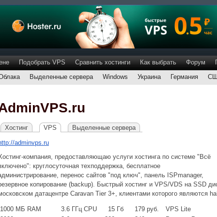
ене
Подобрать VPS
Сравнить хостинги
Как выбрать
Форум
Облака
Выделенные сервера
Windows
Украина
Германия
С
AdminVPS.ru
Хостинг
VPS
Выделенные сервера
http://adminvps.ru
Хостинг-компания, предоставляющаю услуги хостинга по системе "Всё
включено": круглосуточная техподдержка, бесплатное
администрирование, перенос сайтов "под ключ", панель ISPmanager,
резервное копирование (backup). Быстрый хостинг и VPS/VDS на SSD д
московском датацентре Caravan Tier 3+, клиентами которого являются habra
1000
МБ RAM
3.6
ГГц CPU
15
Гб
179
руб.
VPS Lite