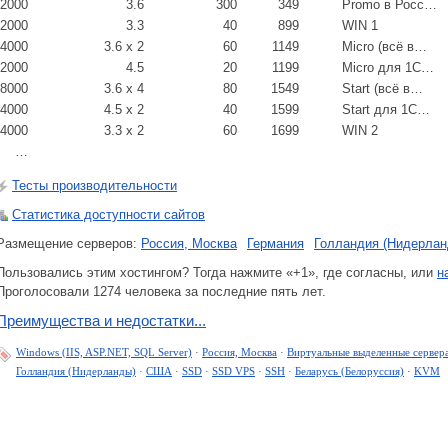
2000
3.6
300
349
Promo в Росс…
2000
3.3
40
899
WIN 1
4000
3.6 x 2
60
1149
Micro (всё в…
2000
4.5
20
1199
Micro для 1С…
8000
3.6 x 4
80
1549
Start (всё в…
4000
4.5 x 2
40
1599
Start для 1С…
4000
3.3 x 2
60
1699
WIN 2
…
Тесты производительности
Статистика доступности сайтов
Размещение серверов:
Россия, Москва
Германия
Голландия (Нидерлан
Пользовались этим хостингом? Тогда нажмите «+1», где согласны, или
н
Проголосовали 1274 человека за последние пять лет.
Преимущества и недостатки...
Windows (IIS, ASP.NET, SQL Server)
·
Россия, Москва
·
Виртуальные выделенные сервер
Голландия (Нидерланды)
·
США
·
SSD
·
SSD VPS
·
SSH
·
Беларусь (Белоруссия)
·
KVM