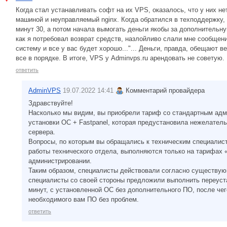
Когда стал устанавливать софт на их VPS, оказалось, что у них н
машиной и неуправляемый nginx. Когда обратился в техподдержку, 
минут 30, а потом начала вымогать деньги якобы за дополнительну
как я потребовал возврат средств, назлойливо слали мне сообщени
систему и все у вас будет хорошо..."... Деньги, правда, обещают в
все в порядке. В итоге, VPS у Adminvps.ru арендовать не советую.
ответить
AdminVPS
19.07.2022 14:41
Комментарий провайдера
Здравствуйте!
Насколько мы видим, вы приобрели тариф со стандартным адм
установки ОС + Fastpanel, которая предустановила нежелатель
сервера.
Вопросы, по которым вы обращались к техническим специалист
работы технического отдела, выполняются только на тарифах
администрировании.
Таким образом, специалисты действовали согласно существую
специалисты со своей стороны предложили выполнить переуста
минут, с установленной ОС без дополнительного ПО, после чег
необходимого вам ПО без проблем.
ответить