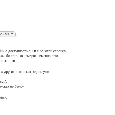
е · 59
Ни с доступностью, ни с работой сервиса.
». До того, как выбрать именно этот
 не жалею.
на других хостингах, здесь уже
кса).
когда не было).
.
айти.