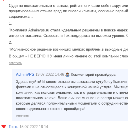
Судя по положительным отзывам, рейтинг они сами себе накрутили
процитированных отзыва вряд ли писали клиенты, особенно первый 
социализма...
1.
"Компания Adminvps.ru стала идеальным решением в поиске надёж
интернет-магазина. Скорость и Тех.поддержка на высоком уровне. 
2.
"Молниеносное решение возникших мелких проблем,в выходные дни,
В общем - НЕ ВЕРЮ!!! У меня лично мнение об этой компании сло
ответить
AdminVPS
19.07.2022 14:46
Комментарий провайдера
Здравствуйте! В своем отзыве вы высказали сугубо субъектив
фактами и не относящееся к конкретной нашей услуге. Мы тща
компании, как положительными, так и отрицательными и отвеча
положительном ключе. Ваше личное мнение не всегда может с
которые делятся положительными моментами о сотрудничестве
своего идеального хостинг-провайдера!
ответить
Гость
15.07.2022 16:14