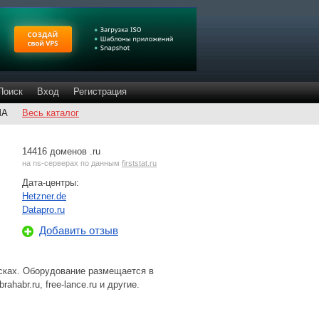
Поиск
Вход
Регистрация
ША
Весь каталог
14416 доменов .ru
на
ns-серверах
по данным
firststat.ru
Дата-центры:
Hetzner.de
Datapro.ru
Добавить отзыв
исках. Оборудование размещается в
habr.ru, free-lance.ru и другие.