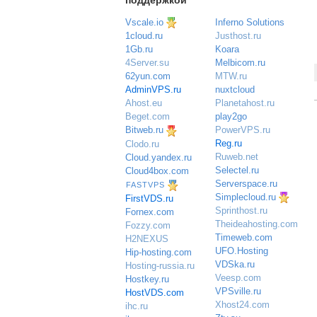
поддержкой
Vscale.io
Inferno Solutions
Justhost.ru
1cloud.ru
Koara
1Gb.ru
Melbicom.ru
4Server.su
MTW.ru
62yun.com
nuxtcloud
AdminVPS.ru
Planetahost.ru
Ahost.eu
play2go
Beget.com
PowerVPS.ru
Bitweb.ru
Reg.ru
Clodo.ru
Ruweb.net
Cloud.yandex.ru
Selectel.ru
Cloud4box.com
Serverspace.ru
FASTVPS
Simplecloud.ru
FirstVDS.ru
Sprinthost.ru
Fornex.com
Theideahosting.com
Fozzy.com
Timeweb.com
H2NEXUS
UFO.Hosting
Hip-hosting.com
VDSka.ru
Hosting-russia.ru
Veesp.com
Hostkey.ru
VPSville.ru
HostVDS.com
Xhost24.com
ihc.ru