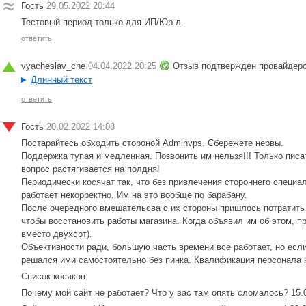
Гость
29.05.2022 20:44
Тестовый период только для ИП/Юр.л.
ответить
vyacheslav_che
04.04.2022 20:25
Отзыв подтвержден провайдер
Длинный текст
ответить
Гость
20.02.2022 14:08
Постарайтесь обходить стороной Adminvps. Сбережете нервы.
Поддержка тупая и медленная. Позвонить им нельзя!!! Только пис
вопрос растягивается на полдня!
Периодически косячат так, что без привлечения стороннего специал
работает некорректно. Им на это вообще по барабану.
После очередного вмешательсва с их стороны пришлось потратить о
чтобы восстановить работы магазина. Когда объявил им об этом, п
вместо двухсот).
Объективности ради, большую часть времени все работает, но если
решался ими самостоятельно без пинка. Квалификация персонала н
Список косяков:
Почему мой сайт не работает? Что у вас там опять сломалось? 15.