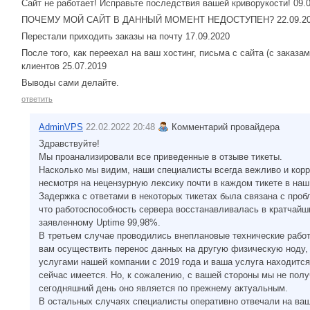
Сайт не работает! Исправьте последствия вашей криворукости! 09.
ПОЧЕМУ МОЙ САЙТ В ДАННЫЙ МОМЕНТ НЕДОСТУПЕН? 22.09.20
Перестали приходить заказы на почту 17.09.2020
После того, как переехал на ваш хостинг, письма с сайта (с заказам
клиентов 25.07.2019
Выводы сами делайте.
ответить
AdminVPS
22.02.2022 20:48
Комментарий провайдера
Здравствуйте!
Мы проанализировали все приведенные в отзыве тикеты.
Насколько мы видим, наши специалисты всегда вежливо и корр
несмотря на нецензурную лексику почти в каждом тикете в наш
Задержка с ответами в некоторых тикетах была связана с проб
что работоспособность сервера восстанавливалась в кратчайши
заявленному Uptime 99,98%.
В третьем случае проводились внеплановые технические рабо
вам осуществить перенос данных на другую физическую ноду, в
услугами нашей компании с 2019 года и ваша услуга находится
сейчас имеется. Но, к сожалению, с вашей стороны мы не полу
сегодняшний день оно является по прежнему актуальным.
В остальных случаях специалисты оперативно отвечали на ва