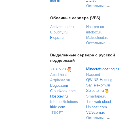
Ztv.su
ihor.ru
Остальные
→
Облачные сервера (VPS)
Activecloud.ru
Hostpro.ua
Cloud4y.ru
infobox.ru
Flops.ru
Makecloud.ru
Остальные
→
Выделенные сервера с русской
поддержкой
Minecraft-hosting.ru
FASTVPS
Ntup.net
Abcd.host
QWINS Hosting
Artplanet.su
SarTelekom.ru
Beget.com
Selectel.ru
Cloud4box.com
Hostkey.ru
Smartape.ru
Inferno Solutions
Timeweb.cloud
itldc.com
Unihost.com
VDScom.ru
ITSOFT
Остальные
→