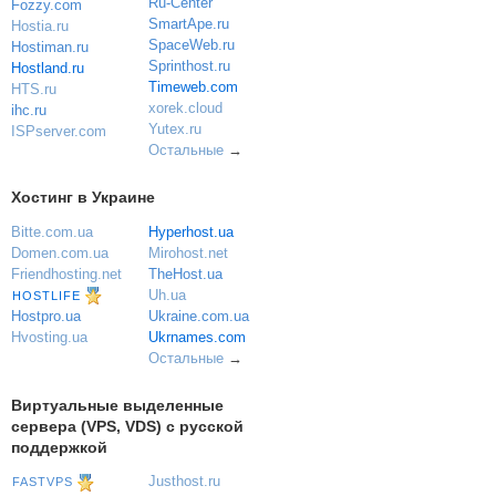
Ru-Center
Fozzy.com
SmartApe.ru
Hostia.ru
SpaceWeb.ru
Hostiman.ru
Sprinthost.ru
Hostland.ru
Timeweb.com
HTS.ru
xorek.cloud
ihc.ru
Yutex.ru
ISPserver.com
Остальные
→
Хостинг в Украине
Bitte.com.ua
Hyperhost.ua
Domen.com.ua
Mirohost.net
Friendhosting.net
TheHost.ua
Uh.ua
HOSTLIFE
Ukraine.com.ua
Hostpro.ua
Ukrnames.com
Hvosting.ua
Остальные
→
Виртуальные выделенные
сервера (VPS, VDS) с русской
поддержкой
Justhost.ru
FASTVPS