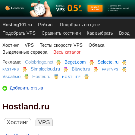
Hosting101.ru
Рейтинг
Подобрать по цене
Подобрать VPS
Сравнить хостинги
Как выбрать
Вход
Хостинг
VPS
Тесты скорости VPS
Облака
Выделенные сервера
Весь каталог
Реклама:
Colobridge.net
Beget.com
Selectel.ru
Simplecloud.ru
Bitweb.ru
FASTVPS
FASTVPS
Vscale.io
Hoster.ru
HOSTLIFE
Добавить отзыв
Hostland.ru
Хостинг
VPS