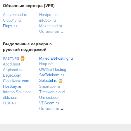
Облачные сервера (VPS)
Activecloud.ru
Hostpro.ua
Cloud4y.ru
infobox.ru
Flops.ru
Makecloud.ru
Остальные
→
Выделенные сервера с
русской поддержкой
Minecraft-hosting.ru
FASTVPS
Ntup.net
Abcd.host
QWINS Hosting
Artplanet.su
SarTelekom.ru
Beget.com
Selectel.ru
Cloud4box.com
Hostkey.ru
Smartape.ru
Inferno Solutions
Timeweb.cloud
itldc.com
Unihost.com
VDScom.ru
ITSOFT
Остальные
→