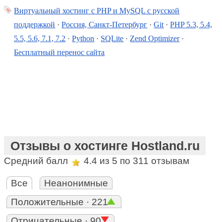
Виртуальный хостинг c PHP и MySQL с русской
поддержкой
·
Россия, Санкт-Петербург
·
Git
·
PHP 5.3, 5.4,
5.5, 5.6, 7.1, 7.2
·
Python
·
SQLite
·
Zend Optimizer
·
Бесплатный перенос сайта
Отзывы о хостинге Hostland.ru
Средний балл
4.4
из 5 по
311
отзывам
Все
Неанонимные
Положительные · 221
Отрицательные · 90