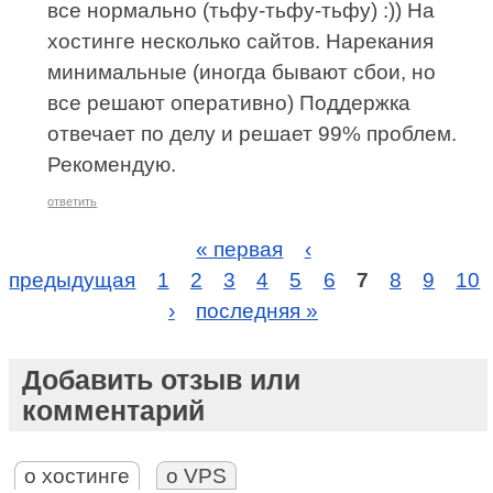
все нормально (тьфу-тьфу-тьфу) :)) На
хостинге несколько сайтов. Нарекания
минимальные (иногда бывают сбои, но
все решают оперативно) Поддержка
отвечает по делу и решает 99% проблем.
Рекомендую.
ответить
« первая
‹
предыдущая
1
2
3
4
5
6
7
8
9
10
›
последняя »
Добавить отзыв или
комментарий
о хостинге
о VPS