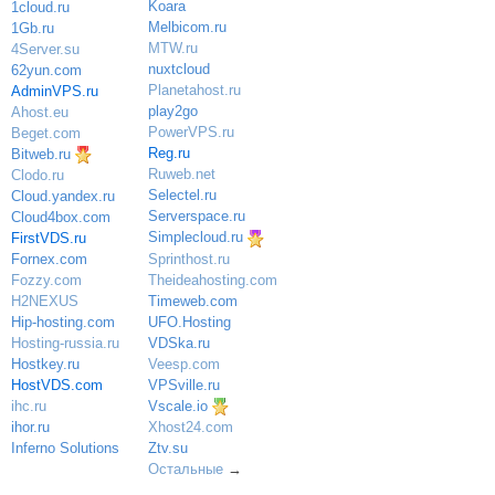
Koara
1cloud.ru
Melbicom.ru
1Gb.ru
MTW.ru
4Server.su
nuxtcloud
62yun.com
Planetahost.ru
AdminVPS.ru
play2go
Ahost.eu
PowerVPS.ru
Beget.com
Reg.ru
Bitweb.ru
Ruweb.net
Clodo.ru
Selectel.ru
Cloud.yandex.ru
Serverspace.ru
Cloud4box.com
Simplecloud.ru
FirstVDS.ru
Sprinthost.ru
Fornex.com
Theideahosting.com
Fozzy.com
Timeweb.com
H2NEXUS
UFO.Hosting
Hip-hosting.com
VDSka.ru
Hosting-russia.ru
Veesp.com
Hostkey.ru
VPSville.ru
HostVDS.com
Vscale.io
ihc.ru
ihor.ru
Xhost24.com
Inferno Solutions
Ztv.su
Остальные
→