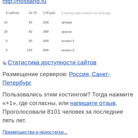
http://hostland.ru
5
сайтов
10
Гб
178
руб.
в месяц при оплате на полгода
10
30
268
Шторм
20
40
399
ураган
0
50
499
космос-1
0
100
699
космос-2
Статистика доступности сайтов
Размещение серверов:
Россия, Санкт-
Петербург
Пользовались этим хостингом? Тогда нажмите
«+1», где согласны, или
напишите отзыв
.
Проголосовали 8101 человек за последние
пять лет.
Преимущества и недостатки...