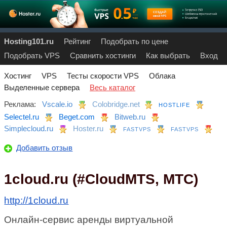
Hosting101.ru
Рейтинг
Подобрать по цене
Подобрать VPS
Сравнить хостинги
Как выбрать
Вход
Хостинг
VPS
Тесты скорости VPS
Облака
Выделенные сервера
Весь каталог
Реклама:
Vscale.io
Colobridge.net
HOSTLIFE
Selectel.ru
Beget.com
Bitweb.ru
Simplecloud.ru
Hoster.ru
FASTVPS
FASTVPS
Добавить отзыв
1cloud.ru (#CloudMTS, МТС)
http://1cloud.ru
Онлайн-сервис аренды виртуальной