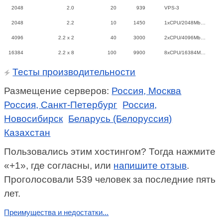
2048
2.0
20
939
VPS-3
2048
2.2
10
1450
1xCPU/2048Mb…
4096
2.2 x 2
40
3000
2xCPU/4096Mb…
16384
2.2 x 8
100
9900
8xCPU/16384M…
Тесты производительности
Размещение серверов:
Россия, Москва
Россия, Санкт-Петербург
Россия,
Новосибирск
Беларусь (Белоруссия)
Казахстан
Пользовались этим хостингом? Тогда нажмите
«+1», где согласны, или
напишите отзыв
.
Проголосовали 539 человек за последние пять
лет.
Преимущества и недостатки...