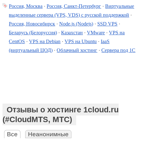
Россия, Москва
·
Россия, Санкт-Петербург
·
Виртуальные
выделенные сервера (VPS, VDS) с русской поддержкой
·
Россия, Новосибирск
·
Node.js (Nodejs)
·
SSD VPS
·
Беларусь (Белоруссия)
·
Казахстан
·
VMware
·
VPS на
CentOS
·
VPS на Debian
·
VPS на Ubuntu
·
IaaS
(виртуальный ЦОД)
·
Облачный хостинг
·
Сервера под 1С
Отзывы о хостинге 1cloud.ru
(#CloudMTS, МТС)
Все
Неанонимные