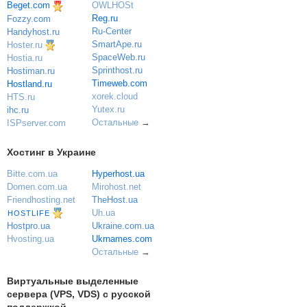
OWLHOSt
Beget.com
Reg.ru
Fozzy.com
Ru-Center
Handyhost.ru
SmartApe.ru
Hoster.ru
SpaceWeb.ru
Hostia.ru
Sprinthost.ru
Hostiman.ru
Timeweb.com
Hostland.ru
xorek.cloud
HTS.ru
Yutex.ru
ihc.ru
Остальные
→
ISPserver.com
Хостинг в Украине
Bitte.com.ua
Hyperhost.ua
Domen.com.ua
Mirohost.net
Friendhosting.net
TheHost.ua
Uh.ua
HOSTLIFE
Ukraine.com.ua
Hostpro.ua
Ukrnames.com
Hvosting.ua
Остальные
→
Виртуальные выделенные
сервера (VPS, VDS) с русской
поддержкой