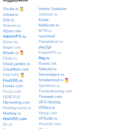
Vscale.io
Inferno Solutions
Justhost.ru
1cloud.ru
Koara
1Gb.ru
Melbicom.ru
4Server.su
MTW.ru
62yun.com
nuxtcloud
AdminVPS.ru
Planetahost.ru
Ahost.eu
play2go
Beget.com
PowerVPS.ru
Bitweb.ru
Reg.ru
Clodo.ru
Ruweb.net
Cloud.yandex.ru
Selectel.ru
Cloud4box.com
Serverspace.ru
FASTVPS
Simplecloud.ru
FirstVDS.ru
Sprinthost.ru
Fornex.com
Theideahosting.com
Fozzy.com
Timeweb.com
H2NEXUS
UFO.Hosting
Hip-hosting.com
VDSka.ru
Hosting-russia.ru
Veesp.com
Hostkey.ru
VPSville.ru
HostVDS.com
Xhost24.com
ihc.ru