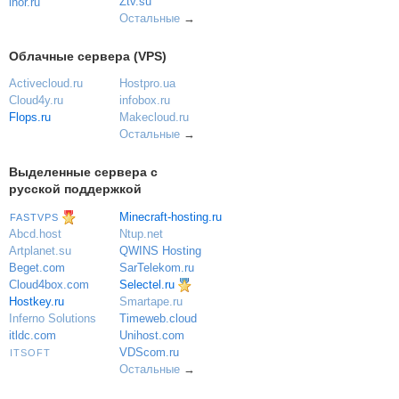
Ztv.su
ihor.ru
Остальные
→
Облачные сервера (VPS)
Activecloud.ru
Hostpro.ua
Cloud4y.ru
infobox.ru
Flops.ru
Makecloud.ru
Остальные
→
Выделенные сервера с
русской поддержкой
Minecraft-hosting.ru
FASTVPS
Ntup.net
Abcd.host
QWINS Hosting
Artplanet.su
SarTelekom.ru
Beget.com
Selectel.ru
Cloud4box.com
Hostkey.ru
Smartape.ru
Inferno Solutions
Timeweb.cloud
itldc.com
Unihost.com
VDScom.ru
ITSOFT
Остальные
→