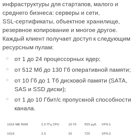
инфраструктуры для стартапов, малого и
среднего бизнеса: серверы и сети,
SSL‑сертификаты, объектное хранилище,
резервное копирование и многое другое.
Каждый клиент получает доступ к следующим
ресурсным пулам:
от 1 до 24 процессорных ядер;
от 512 Мб до 130 Гб оперативной памяти;
от 10 Гб до 1 Тб дисковой памяти (SATA,
SAS и SSD диски);
от 1 до 10 Гбит/с пропускной способности
канала.
1024
МБ RAM
2.0
ГГц CPU
10
Гб
555
руб.
VPS-1
1024
2.0
20
725
VPS-2