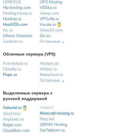
UFO.Hosting
H2NEXUS
VDSka.ru
Hip-hosting.com
Veesp.com
Hosting-russia.ru
VPSville.ru
Hostkey.ru
Vscale.io
HostVDS.com
ihc.ru
Xhost24.com
Inferno Solutions
Ztv.su
Justhost.ru
Остальные
→
Облачные сервера (VPS)
Activecloud.ru
Hostpro.ua
Cloud4y.ru
infobox.ru
Flops.ru
Makecloud.ru
Остальные
→
Выделенные сервера с
русской поддержкой
Selectel.ru
ITSOFT
Minecraft-hosting.ru
Abcd.host
Ntup.net
Artplanet.su
QWINS Hosting
Beget.com
SarTelekom.ru
Cloud4box.com