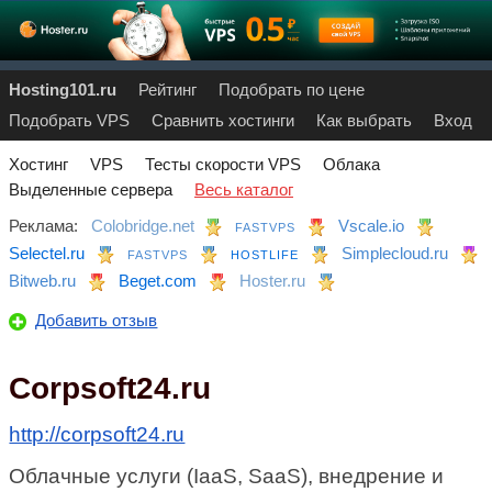
Hosting101.ru
Рейтинг
Подобрать по цене
Подобрать VPS
Сравнить хостинги
Как выбрать
Вход
Хостинг
VPS
Тесты скорости VPS
Облака
Выделенные сервера
Весь каталог
Реклама:
Colobridge.net
Vscale.io
FASTVPS
Selectel.ru
Simplecloud.ru
FASTVPS
HOSTLIFE
Bitweb.ru
Beget.com
Hoster.ru
Добавить отзыв
Corpsoft24.ru
http://corpsoft24.ru
Облачные услуги (IaaS, SaaS), внедрение и