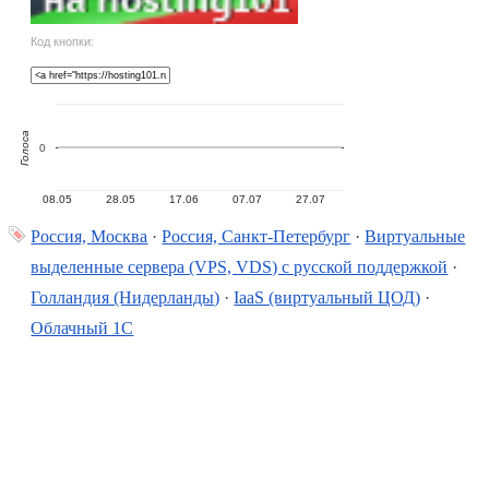
Код кнопки:
Голоса
0
08.05
28.05
17.06
07.07
27.07
Россия, Москва
·
Россия, Санкт-Петербург
·
Виртуальные
выделенные сервера (VPS, VDS) с русской поддержкой
·
Голландия (Нидерланды)
·
IaaS (виртуальный ЦОД)
·
Облачный 1С