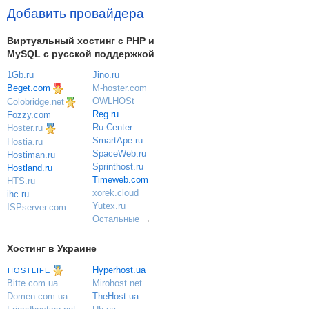
Добавить провайдера
Виртуальный хостинг c PHP и
MySQL с русской поддержкой
1Gb.ru
Jino.ru
Beget.com
M-hoster.com
OWLHOSt
Colobridge.net
Reg.ru
Fozzy.com
Ru-Center
Hoster.ru
SmartApe.ru
Hostia.ru
SpaceWeb.ru
Hostiman.ru
Sprinthost.ru
Hostland.ru
Timeweb.com
HTS.ru
xorek.cloud
ihc.ru
Yutex.ru
ISPserver.com
Остальные
→
Хостинг в Украине
Hyperhost.ua
HOSTLIFE
Mirohost.net
Bitte.com.ua
TheHost.ua
Domen.com.ua