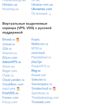
Uh.ua
Friendhosting.net
Ukraine.com.ua
Hostpro.ua
Ukrnames.com
Hvosting.ua
Остальные
→
Виртуальные выделенные
сервера (VPS, VDS) с русской
поддержкой
Bitweb.ru
Koara
Melbicom.ru
1cloud.ru
MTW.ru
1Gb.ru
nuxtcloud
4Server.su
Planetahost.ru
62yun.com
play2go
AdminVPS.ru
PowerVPS.ru
Ahost.eu
Reg.ru
Beget.com
Ruweb.net
Clodo.ru
Selectel.ru
Cloud.yandex.ru
Serverspace.ru
Cloud4box.com
Simplecloud.ru
FASTVPS
Sprinthost.ru
FirstVDS.ru
Theideahosting.com
Fornex.com
Timeweb.com
Fozzy.com