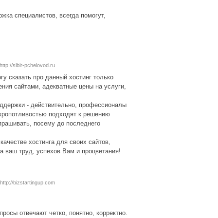
ржка специалистов, всегда помогут,
http://sibir-pchelovod.ru
у сказать про данный хостинг только
ния сайтами, адекватные цены на услуги,
ддержки - действительно, профессионалы
й кропотливостью подходят к решению
прашивать, посему до последнего
ачестве хостинга для своих сайтов,
ш труд, успехов Вам и процветания!
http://bizstartingup.com
росы отвечают четко, понятно, корректно.