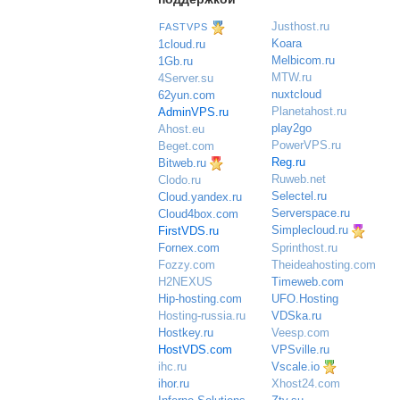
Justhost.ru
FASTVPS
Koara
1cloud.ru
Melbicom.ru
1Gb.ru
MTW.ru
4Server.su
nuxtcloud
62yun.com
Planetahost.ru
AdminVPS.ru
play2go
Ahost.eu
PowerVPS.ru
Beget.com
Reg.ru
Bitweb.ru
Ruweb.net
Clodo.ru
Selectel.ru
Cloud.yandex.ru
Serverspace.ru
Cloud4box.com
Simplecloud.ru
FirstVDS.ru
Sprinthost.ru
Fornex.com
Theideahosting.com
Fozzy.com
Timeweb.com
H2NEXUS
UFO.Hosting
Hip-hosting.com
VDSka.ru
Hosting-russia.ru
Veesp.com
Hostkey.ru
VPSville.ru
HostVDS.com
Vscale.io
ihc.ru
ihor.ru
Xhost24.com