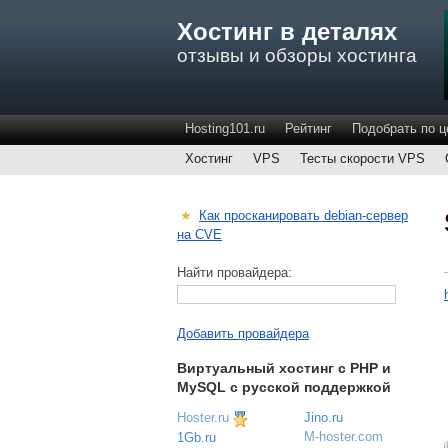
Хостинг в деталях
отзывы и обзоры хостинга
Hosting101.ru
Рейтинг
Подобрать по ц
Хостинг
VPS
Тесты скорости VPS
★
Как просканировать debian-сервер
на CVE
Найти провайдера:
Добавить провайдера
Виртуальный хостинг c PHP и
MySQL с русской поддержкой
Hoster.ru
Jino.ru
M-hoster.com
1Gb.ru