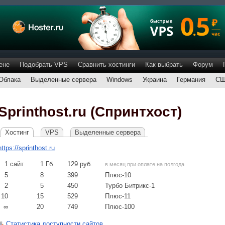
ене
Подобрать VPS
Сравнить хостинги
Как выбрать
Форум
Облака
Выделенные сервера
Windows
Украина
Германия
С
Sprinthost.ru (Спринтхост)
Хостинг
VPS
Выделенные сервера
https://sprinthost.ru
1
сайт
1
Гб
129
руб.
в месяц при оплате на полгода
5
8
399
Плюс-10
2
5
450
Турбо Битрикс-1
10
15
529
Плюс-11
∞
20
749
Плюс-100
Статистика доступности сайтов