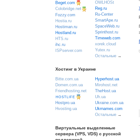
OWLHOSt
Beget.com
Reg.ru
Colobridge.net
Ru-Center
Fozzy.com
SmartApe.ru
Hostia.ru
SpaceWeb.ru
Hostiman.ru
Sprinthost.ru
Hostland.ru
Timeweb.com
HTS.ru
xorek.cloud
ihc.ru
Yutex.ru
ISPserver.com
Остальные
→
Хостинг в Украине
Bitte.com.ua
Hyperhost.ua
Domen.com.ua
Mirohost.net
Friendhosting.net
TheHost.ua
Uh.ua
HOSTLIFE
Ukraine.com.ua
Hostpro.ua
Ukrnames.com
Hvosting.ua
Остальные
→
Виртуальные выделенные
сервера (VPS, VDS) с русской
поддержкой