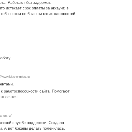
ета. Работают без задержек.
то истекает срок оплаты за аккаунт, в
 чтобы потом не было ни каких сложностей
аботу.
://www.kiss-n-miss.ru
иентами.
 к работоспособности сайта. Помогают
относятся.
ariun.ru/
ческой службе поддержки. Создала
и. А вот бэкапы делать поленилась.