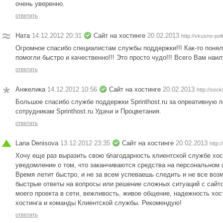
очень уверенно.
ответить
Ната
14.12.2012 20:31
Сайт на хостинге
20.02.2013
http://vkusno-pol
Огромное спасибо специалистам службы поддержки!!! Как-то понял
помогли быстро и качественно!!! Это просто чудо!!! Всего Вам наил
ответить
Анжелика
14.12.2012 10:56
Сайт на хостинге
20.02.2013
http://seck
Большое спасибо службе поддержки Sprinthost.ru за опреативную 
сотрудникам Sprinthost.ru Удачи и Процветания.
ответить
Lana Denisova
13.12.2012 23:35
Сайт на хостинге
20.02.2013
http:
Хочу еще раз выразить свою благодарность клиентской службе хо
уведомление о том, что заканчиваются средства на персональном с
Время летит быстро, и не за всем успеваешь следить и не все во
быстрые ответы на вопросы или решение сложных ситуаций с сайто
моего проекта в сети, вежливость, живое общение, надежность хост
хостинга и команды Клиентской службы. Рекомендую!
ответить