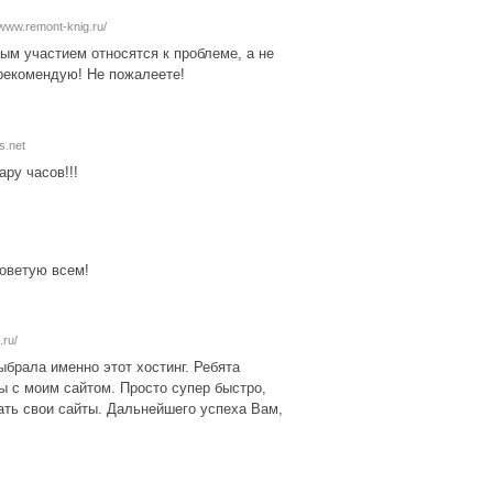
/www.remont-knig.ru/
ым участием относятся к проблеме, а не
 рекомендую! Не пожалеете!
es.net
ру часов!!!
Советую всем!
.ru/
ыбрала именно этот хостинг. Ребята
 с моим сайтом. Просто супер быстро,
ать свои сайты. Дальнейшего успеха Вам,