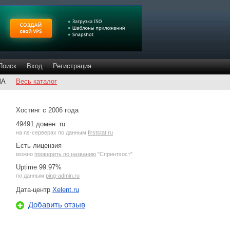
Поиск
Вход
Регистрация
ША
Весь каталог
Хостинг с 2006 года
49491 домен .ru
на
ns-серверах
по данным
firststat.ru
Есть лицензия
можно
проверить по названию
"Спринтхост"
Uptime 99.97%
по данным
ping-admin.ru
Дата-центр
Xelent.ru
Добавить отзыв