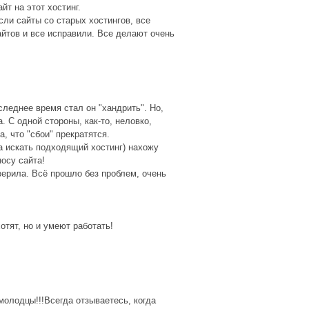
т на этот хостинг.
ли сайты со старых хостингов, все
айтов и все исправили. Все делают очень
следнее время стал он "хандрить". Но,
. С одной стороны, как-то, неловко,
, что "сбои" прекратятся.
а искать подходящий хостинг) нахожу
носу сайта!
верила. Всё прошло без проблем, очень
отят, но и умеют работать!
молодцы!!!Всегда отзываетесь, когда