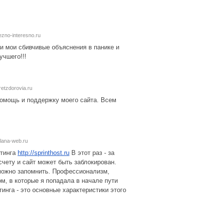
ezno-interesno.ru
и мои сбивчивые объяснения в панике и
учшего!!!
retzdorovia.ru
помощь и поддержку моего сайта. Всем
//lana-web.ru
стинга
http://sprinthost.ru
В этот раз - за
чету и сайт может быть заблокирован.
зможно запомнить. Профессионализм,
м, в которые я попадала в начале пути
инга - это основные характеристики этого