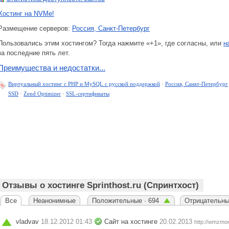
Хостинг на NVMe!
Размещение серверов:
Россия, Санкт-Петербург
Пользовались этим хостингом? Тогда нажмите «+1», где согласны, или
н
за последние пять лет.
Преимущества и недостатки...
Виртуальный хостинг c PHP и MySQL с русской поддержкой
·
Россия, Санкт-Петербург
SSD
·
Zend Optimizer
·
SSL-сертификаты
Отзывы о хостинге Sprinthost.ru (Спринтхост)
Все
Неанонимные
Положительные · 694
Отрицательны
vladvav
18.12.2012 01:43
Сайт на хостинге
20.02.2013
http://wmzmoni