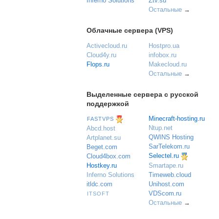
Inferno Solutions
Ztv.su
Остальные
→
Облачные сервера (VPS)
Activecloud.ru
Hostpro.ua
Cloud4y.ru
infobox.ru
Flops.ru
Makecloud.ru
Остальные
→
Выделенные сервера с русской
поддержкой
Minecraft-hosting.ru
FASTVPS
Ntup.net
Abcd.host
QWINS Hosting
Artplanet.su
SarTelekom.ru
Beget.com
Selectel.ru
Cloud4box.com
Hostkey.ru
Smartape.ru
Inferno Solutions
Timeweb.cloud
itldc.com
Unihost.com
VDScom.ru
ITSOFT
Остальные
→