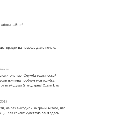
работы сайтов!
товы придти на помощь даже ночью,
ikak.ru
положительные. Служба технической
 если причина проблем моя ошибка
 от всей души благодарна! Удачи Вам!
.2013
и, не раз выходили за границы того, что
ощь. Как клиент чувствую себя здесь