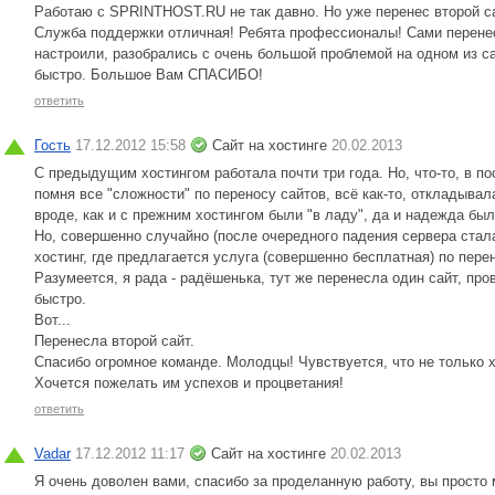
Работаю с SPRINTHOST.RU не так давно. Но уже перенес второй сай
Служба поддержки отличная! Ребята профессионалы! Сами перенес
настроили, разобрались с очень большой проблемой на одном из с
быстро. Большое Вам СПАСИБО!
ответить
Гость
17.12.2012 15:58
Сайт на хостинге
20.02.2013
С предыдущим хостингом работала почти три года. Но, что-то, в по
помня все "сложности" по переносу сайтов, всё как-то, откладывала
вроде, как и с прежним хостингом были "в ладу", да и надежда была
Но, совершенно случайно (после очередного падения сервера стал
хостинг, где предлагается услуга (совершенно бесплатная) по пере
Разумеется, я рада - радёшенька, тут же перенесла один сайт, про
быстро.
Вот...
Перенесла второй сайт.
Спасибо огромное команде. Молодцы! Чувствуется, что не только х
Хочется пожелать им успехов и процветания!
ответить
Vadar
17.12.2012 11:17
Сайт на хостинге
20.02.2013
Я очень доволен вами, спасибо за проделанную работу, вы просто 