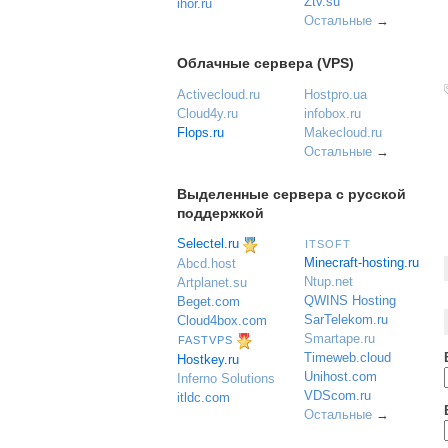
Ztv.su
ihor.ru
Остальные
→
Облачные сервера (VPS)
Activecloud.ru
Hostpro.ua
Cloud4y.ru
infobox.ru
Flops.ru
Makecloud.ru
Остальные
→
Выделенные сервера с русской
поддержкой
Selectel.ru
ITSOFT
Minecraft-hosting.ru
Abcd.host
Ntup.net
Artplanet.su
QWINS Hosting
Beget.com
SarTelekom.ru
Cloud4box.com
Smartape.ru
FASTVPS
Timeweb.cloud
Hostkey.ru
Unihost.com
Inferno Solutions
VDScom.ru
itldc.com
Остальные
→