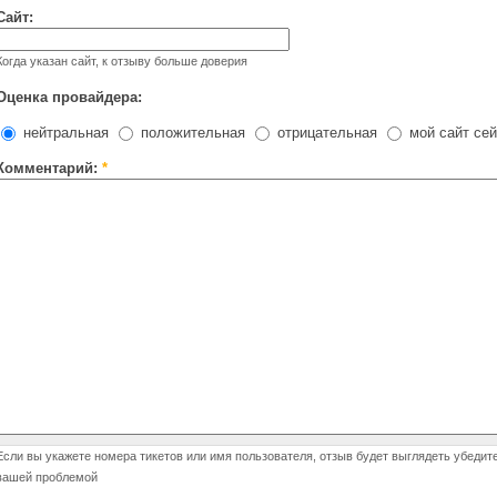
Сайт:
Когда указан сайт, к отзыву больше доверия
Оценка провайдера:
нейтральная
положительная
отрицательная
мой сайт сей
Комментарий:
*
Если вы укажете номера тикетов или имя пользователя, отзыв будет выглядеть убедит
вашей проблемой