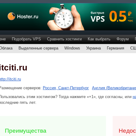
ене
Подобрать VPS
Сравнить хостинги
Как выбрать
Форум
Облака
Выделенные сервера
Windows
Украина
Германия
С
itciti.ru
http://itciti.ru
Размещение серверов:
Россия, Санкт-Петербург
Англия (Великобритани
Пользовались этим хостингом? Тогда нажмите «+1», где согласны, или
н
последние пять лет.
Преимущества
Недос