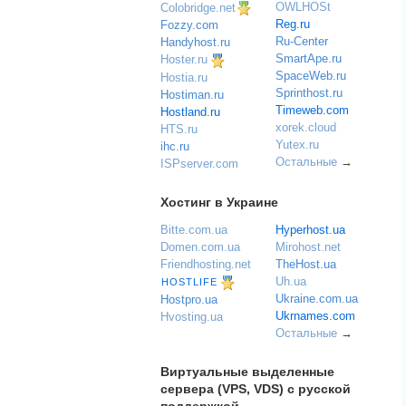
OWLHOSt
Colobridge.net
Reg.ru
Fozzy.com
Ru-Center
Handyhost.ru
SmartApe.ru
Hoster.ru
SpaceWeb.ru
Hostia.ru
Sprinthost.ru
Hostiman.ru
Timeweb.com
Hostland.ru
xorek.cloud
HTS.ru
Yutex.ru
ihc.ru
Остальные
→
ISPserver.com
Хостинг в Украине
Bitte.com.ua
Hyperhost.ua
Domen.com.ua
Mirohost.net
Friendhosting.net
TheHost.ua
Uh.ua
HOSTLIFE
Ukraine.com.ua
Hostpro.ua
Ukrnames.com
Hvosting.ua
Остальные
→
Виртуальные выделенные
сервера (VPS, VDS) с русской