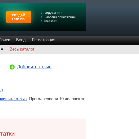
Поиск
Вход
Регистрация
ША
Весь каталог
Добавить отзыв
я)
апишите отзыв
. Проголосовали 10 человек за
татки