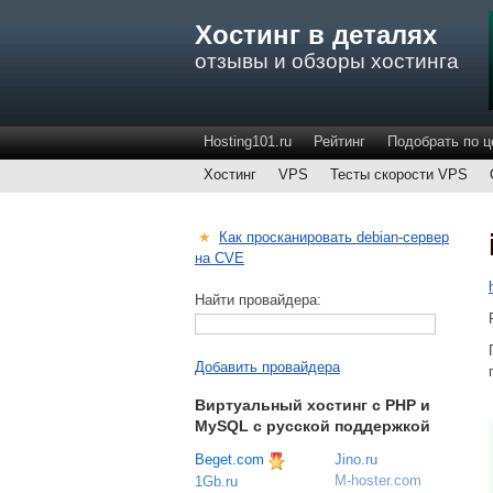
Хостинг в деталях
отзывы и обзоры хостинга
Hosting101.ru
Рейтинг
Подобрать по ц
Хостинг
VPS
Тесты скорости VPS
★
Как просканировать debian-сервер
на CVE
Найти провайдера:
Добавить провайдера
Виртуальный хостинг c PHP и
MySQL с русской поддержкой
Beget.com
Jino.ru
M-hoster.com
1Gb.ru