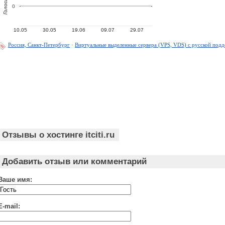
Голоса
0
10.05
30.05
19.06
09.07
29.07
Россия, Санкт-Петербург
·
Виртуальные выделенные сервера (VPS, VDS) с русской под
Отзывы о хостинге itciti.ru
Добавить отзыв или комментарий
Ваше имя:
E-mail: