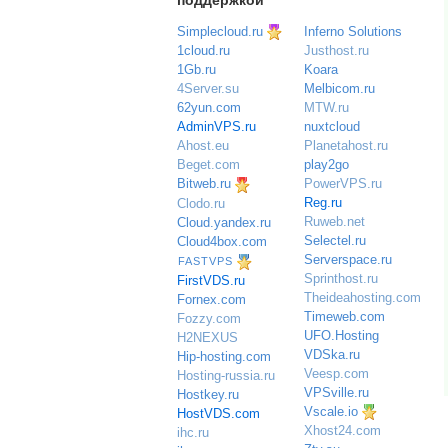
поддержкой
Simplecloud.ru
Inferno Solutions
Justhost.ru
1cloud.ru
Koara
1Gb.ru
Melbicom.ru
4Server.su
MTW.ru
62yun.com
nuxtcloud
AdminVPS.ru
Planetahost.ru
Ahost.eu
play2go
Beget.com
PowerVPS.ru
Bitweb.ru
Reg.ru
Clodo.ru
Ruweb.net
Cloud.yandex.ru
Selectel.ru
Cloud4box.com
Serverspace.ru
FASTVPS
Sprinthost.ru
FirstVDS.ru
Theideahosting.com
Fornex.com
Timeweb.com
Fozzy.com
UFO.Hosting
H2NEXUS
VDSka.ru
Hip-hosting.com
Veesp.com
Hosting-russia.ru
VPSville.ru
Hostkey.ru
Vscale.io
HostVDS.com
Xhost24.com
ihc.ru