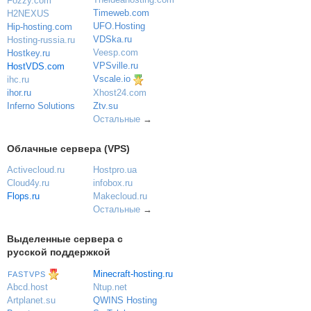
Fozzy.com
Timeweb.com
H2NEXUS
UFO.Hosting
Hip-hosting.com
VDSka.ru
Hosting-russia.ru
Veesp.com
Hostkey.ru
VPSville.ru
HostVDS.com
Vscale.io
ihc.ru
ihor.ru
Xhost24.com
Inferno Solutions
Ztv.su
Остальные
→
Облачные сервера (VPS)
Activecloud.ru
Hostpro.ua
Cloud4y.ru
infobox.ru
Flops.ru
Makecloud.ru
Остальные
→
Выделенные сервера с
русской поддержкой
Minecraft-hosting.ru
FASTVPS
Ntup.net
Abcd.host
QWINS Hosting
Artplanet.su