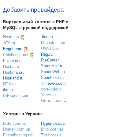
Добавить провайдера
Виртуальный хостинг c PHP и
MySQL с русской поддержкой
Hoster.ru
Jino.ru
M-hoster.com
1Gb.ru
OWLHOSt
Beget.com
Reg.ru
Colobridge.net
Ru-Center
Fozzy.com
SmartApe.ru
Hostia.ru
SpaceWeb.ru
Hostiman.ru
Sprinthost.ru
Hostland.ru
Timeweb.com
HTS.ru
xorek.cloud
ihc.ru
Yutex.ru
ISPserver.com
Остальные
→
Хостинг в Украине
Bitte.com.ua
Hyperhost.ua
Domen.com.ua
Mirohost.net
Friendhosting.net
TheHost.ua