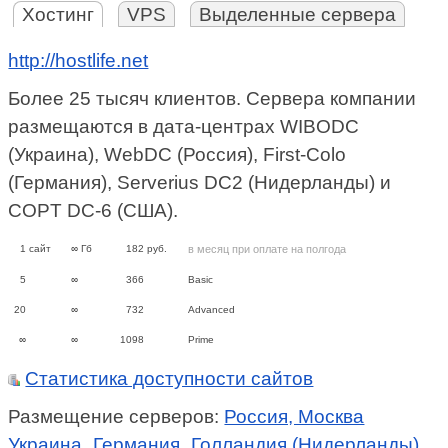
Хостинг
VPS
Выделенные сервера
http://hostlife.net
Более 25 тысяч клиентов. Сервера компании
размещаются в дата-центрах WIBODC
(Украина), WebDC (Россия), First-Colo
(Германия), Serverius DC2 (Нидерланды) и
COPT DC-6 (США).
1
сайт
∞
Гб
182
руб.
в месяц при оплате на полгода
5
∞
366
Basic
20
∞
732
Advanced
∞
∞
1098
Prime
Статистика доступности сайтов
Размещение серверов:
Россия, Москва
Украина
Германия
Голландия (Нидерланды)