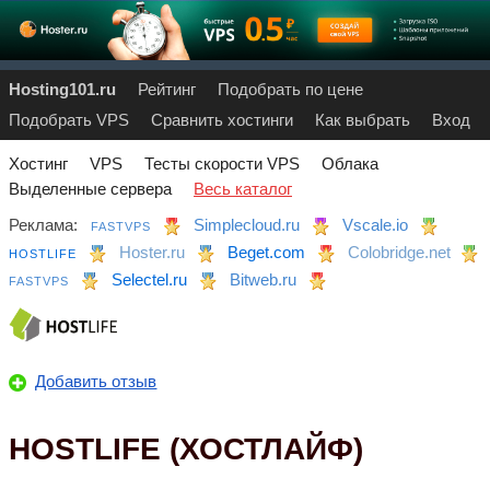
Hosting101.ru
Рейтинг
Подобрать по цене
Подобрать VPS
Сравнить хостинги
Как выбрать
Вход
Хостинг
VPS
Тесты скорости VPS
Облака
Выделенные сервера
Весь каталог
Реклама:
Simplecloud.ru
Vscale.io
FASTVPS
Hoster.ru
Beget.com
Colobridge.net
HOSTLIFE
Selectel.ru
Bitweb.ru
FASTVPS
Добавить отзыв
HOSTLIFE (ХОСТЛАЙФ)