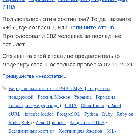
США
Пользовались этим хостингом? Тогда нажмите
«+1», где согласны, или
напишите отзыв
.
Проголосовали 882 человека за последние
пять лет.
Отзывы на этой странице предварительно
модерируются. Последняя проверка 02.11.2021
Преимущества и недостатки...
Виртуальный хостинг c PHP и MySQL с русской
поддержкой
·
Россия, Москва
·
Украина
·
Германия
·
Голландия (Нидерланды)
·
США
·
CloudLinux
·
cPanel
·
cURL
·
ioncube loader
·
PostgreSQL
·
Python
·
Ruby
·
Ruby on
Rails (RoR)
·
Zend Optimizer
·
Защита от DDoS
·
Безлимитный хостинг
·
Хостинг для бэкапов
·
SSL-