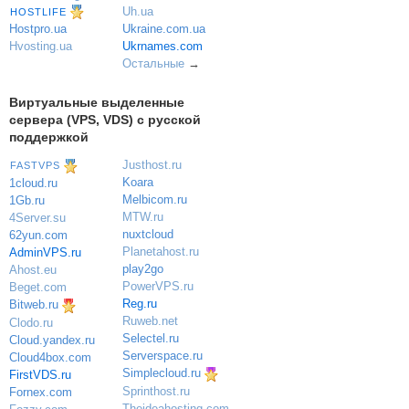
Uh.ua
HOSTLIFE
Ukraine.com.ua
Hostpro.ua
Ukrnames.com
Hvosting.ua
Остальные
→
Виртуальные выделенные
сервера (VPS, VDS) с русской
поддержкой
Justhost.ru
FASTVPS
Koara
1cloud.ru
Melbicom.ru
1Gb.ru
MTW.ru
4Server.su
nuxtcloud
62yun.com
Planetahost.ru
AdminVPS.ru
play2go
Ahost.eu
PowerVPS.ru
Beget.com
Reg.ru
Bitweb.ru
Ruweb.net
Clodo.ru
Selectel.ru
Cloud.yandex.ru
Serverspace.ru
Cloud4box.com
Simplecloud.ru
FirstVDS.ru
Sprinthost.ru
Fornex.com
Theideahosting.com