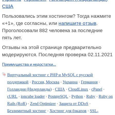
США
Пользовались этим хостингом? Тогда нажмите
«+1», где согласны, или
напишите отзыв
.
Проголосовали 882 человека за последние
пять лет.
Отзывы на этой странице предварительно
модерируются. Последняя проверка 02.11.2021
Преимущества и недостатки...
Виртуальный хостинг c PHP и MySQL с русской
поддержкой
·
Россия, Москва
·
Украина
·
Германия
·
Голландия (Нидерланды)
·
США
·
CloudLinux
·
cPanel
·
cURL
·
ioncube loader
·
PostgreSQL
·
Python
·
Ruby
·
Ruby on
Rails (RoR)
·
Zend Optimizer
·
Защита от DDoS
·
Безлимитный хостинг
·
Хостинг для бэкапов
·
SSL-