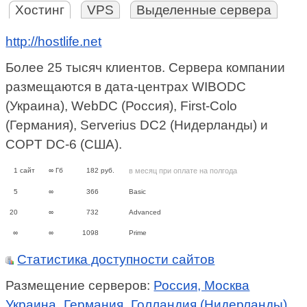
Хостинг
VPS
Выделенные сервера
http://hostlife.net
Более 25 тысяч клиентов. Сервера компании
размещаются в дата-центрах WIBODC
(Украина), WebDC (Россия), First-Colo
(Германия), Serverius DC2 (Нидерланды) и
COPT DC-6 (США).
1
сайт
∞
Гб
182
руб.
в месяц при оплате на полгода
5
∞
366
Basic
20
∞
732
Advanced
∞
∞
1098
Prime
Статистика доступности сайтов
Размещение серверов:
Россия, Москва
Украина
Германия
Голландия (Нидерланды)