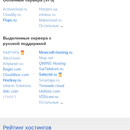
Облачные сервера (VPS)
Activecloud.ru
Hostpro.ua
Cloud4y.ru
infobox.ru
Flops.ru
Makecloud.ru
Остальные
→
Выделенные сервера с
русской поддержкой
Minecraft-hosting.ru
FASTVPS
Ntup.net
Abcd.host
QWINS Hosting
Artplanet.su
SarTelekom.ru
Beget.com
Selectel.ru
Cloud4box.com
Hostkey.ru
Smartape.ru
Inferno Solutions
Timeweb.cloud
itldc.com
Unihost.com
VDScom.ru
ITSOFT
Остальные
→
Рейтинг хостингов