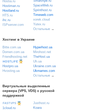
SmartApe.ru
Hostia.ru
SpaceWeb.ru
Hostiman.ru
Sprinthost.ru
Hostland.ru
Timeweb.com
HTS.ru
xorek.cloud
ihc.ru
Yutex.ru
ISPserver.com
Остальные
→
Хостинг в Украине
Bitte.com.ua
Hyperhost.ua
Domen.com.ua
Mirohost.net
Friendhosting.net
TheHost.ua
Uh.ua
HOSTLIFE
Ukraine.com.ua
Hostpro.ua
Ukrnames.com
Hvosting.ua
Остальные
→
Виртуальные выделенные
сервера (VPS, VDS) с русской
поддержкой
Justhost.ru
FASTVPS
Koara
1cloud.ru