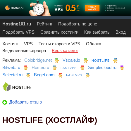
Hosting101.ru
Рейтинг
Подобрать по цене
Подобрать VPS
Сравнить хостинги
Как выбрать
Вход
Хостинг
VPS
Тесты скорости VPS
Облака
Выделенные сервера
Весь каталог
Реклама:
Colobridge.net
Vscale.io
HOSTLIFE
Bitweb.ru
Hoster.ru
Simplecloud.ru
FASTVPS
Selectel.ru
Beget.com
FASTVPS
Добавить отзыв
HOSTLIFE (ХОСТЛАЙФ)