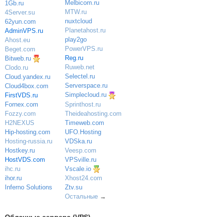
Melbicom.ru
1Gb.ru
MTW.ru
4Server.su
nuxtcloud
62yun.com
Planetahost.ru
AdminVPS.ru
play2go
Ahost.eu
PowerVPS.ru
Beget.com
Reg.ru
Bitweb.ru
Ruweb.net
Clodo.ru
Selectel.ru
Cloud.yandex.ru
Serverspace.ru
Cloud4box.com
Simplecloud.ru
FirstVDS.ru
Sprinthost.ru
Fornex.com
Theideahosting.com
Fozzy.com
Timeweb.com
H2NEXUS
UFO.Hosting
Hip-hosting.com
VDSka.ru
Hosting-russia.ru
Veesp.com
Hostkey.ru
VPSville.ru
HostVDS.com
Vscale.io
ihc.ru
ihor.ru
Xhost24.com
Inferno Solutions
Ztv.su
Остальные
→