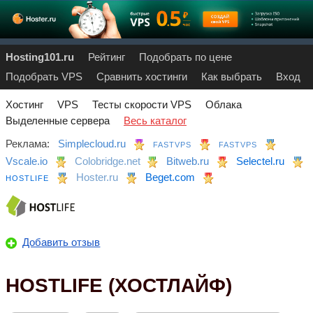
Hosting101.ru
Рейтинг
Подобрать по цене
Подобрать VPS
Сравнить хостинги
Как выбрать
Вход
Хостинг
VPS
Тесты скорости VPS
Облака
Выделенные сервера
Весь каталог
Реклама:
Simplecloud.ru
FASTVPS
FASTVPS
Vscale.io
Colobridge.net
Bitweb.ru
Selectel.ru
Hoster.ru
Beget.com
HOSTLIFE
Добавить отзыв
HOSTLIFE (ХОСТЛАЙФ)