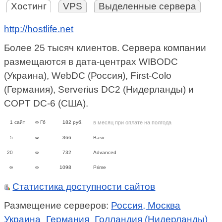
Хостинг
VPS
Выделенные сервера
http://hostlife.net
Более 25 тысяч клиентов. Сервера компании
размещаются в дата-центрах WIBODC
(Украина), WebDC (Россия), First-Colo
(Германия), Serverius DC2 (Нидерланды) и
COPT DC-6 (США).
1
сайт
∞
Гб
182
руб.
в месяц при оплате на полгода
5
∞
366
Basic
20
∞
732
Advanced
∞
∞
1098
Prime
Статистика доступности сайтов
Размещение серверов:
Россия, Москва
Украина
Германия
Голландия (Нидерланды)