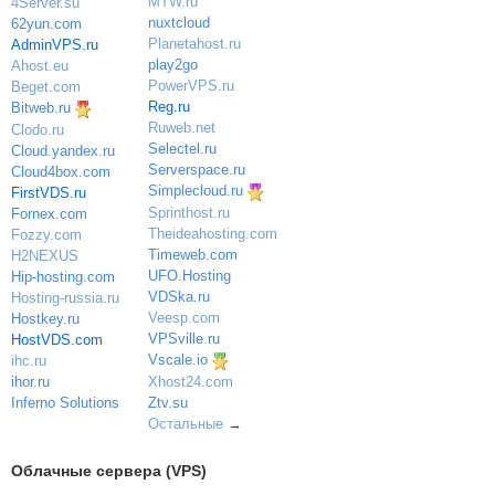
MTW.ru
4Server.su
nuxtcloud
62yun.com
Planetahost.ru
AdminVPS.ru
play2go
Ahost.eu
PowerVPS.ru
Beget.com
Reg.ru
Bitweb.ru
Ruweb.net
Clodo.ru
Selectel.ru
Cloud.yandex.ru
Serverspace.ru
Cloud4box.com
Simplecloud.ru
FirstVDS.ru
Sprinthost.ru
Fornex.com
Theideahosting.com
Fozzy.com
Timeweb.com
H2NEXUS
UFO.Hosting
Hip-hosting.com
VDSka.ru
Hosting-russia.ru
Veesp.com
Hostkey.ru
VPSville.ru
HostVDS.com
Vscale.io
ihc.ru
ihor.ru
Xhost24.com
Inferno Solutions
Ztv.su
Остальные
→
Облачные сервера (VPS)