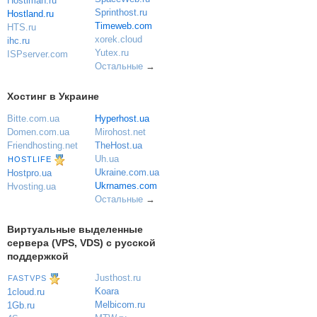
Hostiman.ru
Sprinthost.ru
Hostland.ru
Timeweb.com
HTS.ru
xorek.cloud
ihc.ru
Yutex.ru
ISPserver.com
Остальные
→
Хостинг в Украине
Bitte.com.ua
Hyperhost.ua
Domen.com.ua
Mirohost.net
Friendhosting.net
TheHost.ua
Uh.ua
HOSTLIFE
Ukraine.com.ua
Hostpro.ua
Ukrnames.com
Hvosting.ua
Остальные
→
Виртуальные выделенные
сервера (VPS, VDS) с русской
поддержкой
Justhost.ru
FASTVPS
Koara
1cloud.ru
Melbicom.ru
1Gb.ru