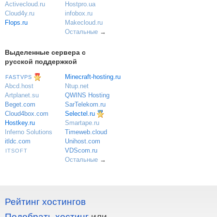
Activecloud.ru
Hostpro.ua
Cloud4y.ru
infobox.ru
Flops.ru
Makecloud.ru
Остальные
→
Выделенные сервера с
русской поддержкой
Minecraft-hosting.ru
FASTVPS
Ntup.net
Abcd.host
QWINS Hosting
Artplanet.su
SarTelekom.ru
Beget.com
Selectel.ru
Cloud4box.com
Hostkey.ru
Smartape.ru
Inferno Solutions
Timeweb.cloud
itldc.com
Unihost.com
VDScom.ru
ITSOFT
Остальные
→
Рейтинг хостингов
Подобрать хостинг
или