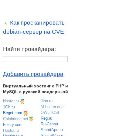
Как просканировать
★
debian-сервер на CVE
Найти провайдера:
Добавить провайдера
Виртуальный хостинг c PHP и
MySQL с русской поддержкой
Hoster.ru
Jino.ru
M-hoster.com
1Gb.ru
OWLHOSt
Beget.com
Reg.ru
Colobridge.net
Ru-Center
Fozzy.com
SmartApe.ru
Hostia.ru
SpaceWeb.ru