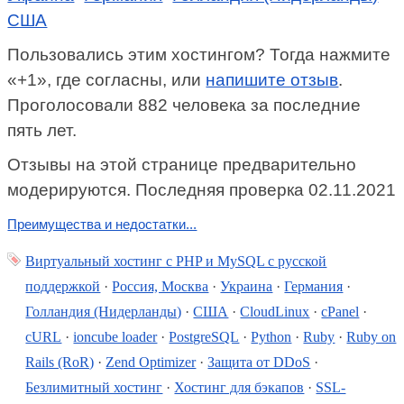
США
Пользовались этим хостингом? Тогда нажмите
«+1», где согласны, или
напишите отзыв
.
Проголосовали 882 человека за последние
пять лет.
Отзывы на этой странице предварительно
модерируются. Последняя проверка 02.11.2021
Преимущества и недостатки...
Виртуальный хостинг c PHP и MySQL с русской
поддержкой
·
Россия, Москва
·
Украина
·
Германия
·
Голландия (Нидерланды)
·
США
·
CloudLinux
·
cPanel
·
cURL
·
ioncube loader
·
PostgreSQL
·
Python
·
Ruby
·
Ruby on
Rails (RoR)
·
Zend Optimizer
·
Защита от DDoS
·
Безлимитный хостинг
·
Хостинг для бэкапов
·
SSL-