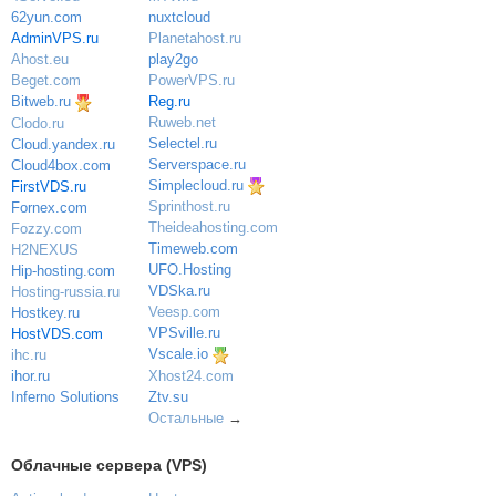
nuxtcloud
62yun.com
Planetahost.ru
AdminVPS.ru
play2go
Ahost.eu
PowerVPS.ru
Beget.com
Reg.ru
Bitweb.ru
Ruweb.net
Clodo.ru
Selectel.ru
Cloud.yandex.ru
Serverspace.ru
Cloud4box.com
Simplecloud.ru
FirstVDS.ru
Sprinthost.ru
Fornex.com
Theideahosting.com
Fozzy.com
Timeweb.com
H2NEXUS
UFO.Hosting
Hip-hosting.com
VDSka.ru
Hosting-russia.ru
Veesp.com
Hostkey.ru
VPSville.ru
HostVDS.com
Vscale.io
ihc.ru
ihor.ru
Xhost24.com
Inferno Solutions
Ztv.su
Остальные
→
Облачные сервера (VPS)