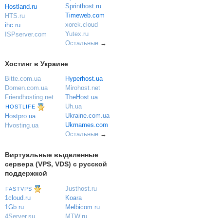
Sprinthost.ru
Hostland.ru
Timeweb.com
HTS.ru
xorek.cloud
ihc.ru
Yutex.ru
ISPserver.com
Остальные
→
Хостинг в Украине
Bitte.com.ua
Hyperhost.ua
Domen.com.ua
Mirohost.net
Friendhosting.net
TheHost.ua
Uh.ua
HOSTLIFE
Ukraine.com.ua
Hostpro.ua
Ukrnames.com
Hvosting.ua
Остальные
→
Виртуальные выделенные
сервера (VPS, VDS) с русской
поддержкой
Justhost.ru
FASTVPS
Koara
1cloud.ru
Melbicom.ru
1Gb.ru
MTW.ru
4Server.su