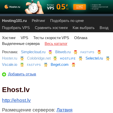
Hosting101.ru
Рейтинг
Подобрать по цене
Подобрать VPS
Сравнить хостинги
Как выбрать
Вход
Хостинг
VPS
Тесты скорости VPS
Облака
Выделенные сервера
Весь каталог
Реклама:
Simplecloud.ru
Bitweb.ru
FASTVPS
Hoster.ru
Colobridge.net
Selectel.ru
HOSTLIFE
Vscale.io
Beget.com
FASTVPS
Добавить отзыв
Ehost.lv
http://ehost.lv
Размещение серверов:
Латвия