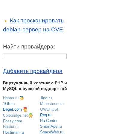
Как просканировать
★
debian-сервер на CVE
Найти провайдера:
Добавить провайдера
Виртуальный хостинг c PHP и
MySQL с русской поддержкой
Hoster.ru
Jino.ru
M-hoster.com
1Gb.ru
OWLHOSt
Beget.com
Reg.ru
Colobridge.net
Ru-Center
Fozzy.com
SmartApe.ru
Hostia.ru
SpaceWeb.ru
Hostiman.ru