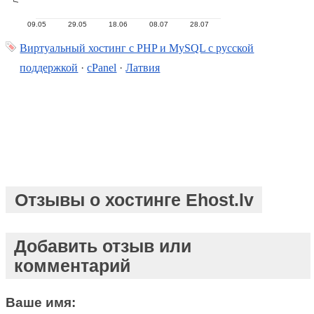
09.05
29.05
18.06
08.07
28.07
Виртуальный хостинг c PHP и MySQL с русской
поддержкой
·
cPanel
·
Латвия
Отзывы о хостинге Ehost.lv
Добавить отзыв или
комментарий
Ваше имя: