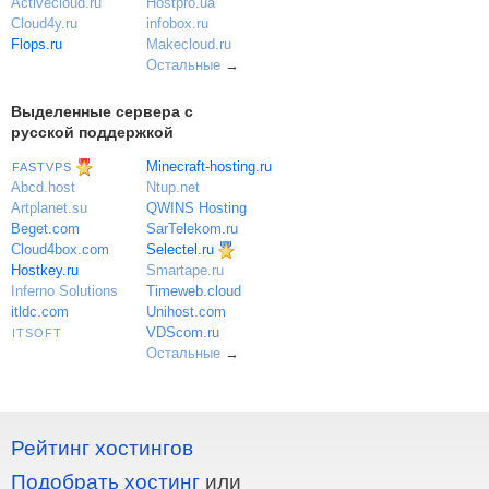
Activecloud.ru
Hostpro.ua
Cloud4y.ru
infobox.ru
Flops.ru
Makecloud.ru
Остальные
→
Выделенные сервера с
русской поддержкой
Minecraft-hosting.ru
FASTVPS
Ntup.net
Abcd.host
QWINS Hosting
Artplanet.su
SarTelekom.ru
Beget.com
Selectel.ru
Cloud4box.com
Hostkey.ru
Smartape.ru
Inferno Solutions
Timeweb.cloud
itldc.com
Unihost.com
VDScom.ru
ITSOFT
Остальные
→
Рейтинг хостингов
Подобрать хостинг
или